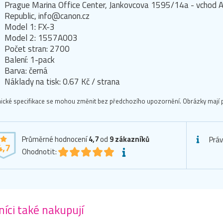
Prague Marina Office Center, Jankovcova 1595/14a - vchod A
Republic, info@canon.cz
Model 1: FX-3
Model 2: 1557A003
Počet stran: 2700
Balení: 1-pack
Barva: černá
Náklady na tisk: 0.67 Kč / strana
ické specifikace se mohou změnit bez předchozího upozornění. Obrázky mají p
Průměrné hodnocení
4,7
od
9
zákazníků
Práv
4,7
Ohodnotit:
íci také nakupují