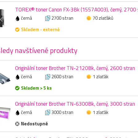
TOREX® toner Canon FX-3Bk (1557A003), černý, 2700 
černá
2700 stran
70 zlaťáků
Skladem - externě
ledy navštívené produkty
Originální toner Brother TN-2120Bk, černý, 2600 stran
černá
2600 stran
1 zlaťák
Skladem > 5 ks
Originální toner Brother TN-6300Bk, černý, 3000 stran
černá
3000 stran
1 zlaťák
Nedostupné