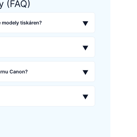
y (FAQ)
é modely tiskáren?
▼
▼
kárnu Canon?
▼
▼