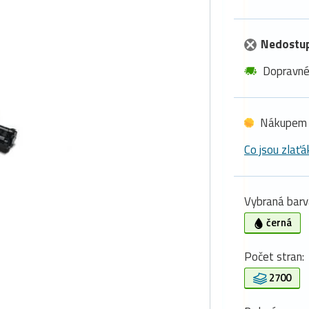
Nedostu
Dopravn
Nákupem 
Co jsou zlaťá
Vybraná barv
černá
Počet stran:
2700