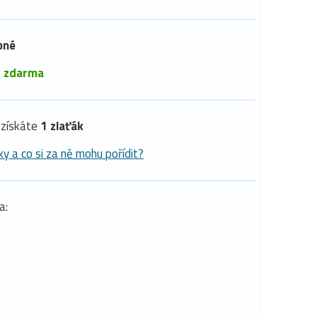
pné
é
zdarma
získáte
1 zlaťák
ky a co si za ně mohu pořídit?
a: