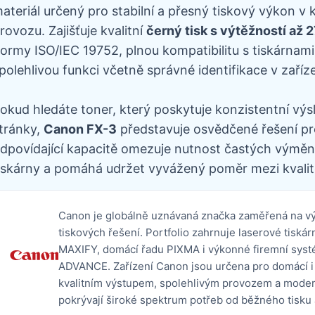
ateriál určený pro stabilní a přesný tiskový výkon 
rovozu. Zajišťuje kvalitní
černý tisk s výtěžností až 
ormy ISO/IEC 19752, plnou kompatibilitu s tiskárnam
polehlivou funkci včetně správné identifikace v zaříze
okud hledáte toner, který poskytuje konzistentní výs
tránky,
Canon FX-3
představuje osvědčené řešení pro
dpovídající kapacitě omezuje nutnost častých výměn,
iskárny a pomáhá udržet vyvážený poměr mezi kvalit
Canon je globálně uznávaná značka zaměřená na výv
tiskových řešení. Portfolio zahrnuje laserové tis
MAXIFY, domácí řadu PIXMA i výkonné firemní s
ADVANCE. Zařízení Canon jsou určena pro domácí i 
kvalitním výstupem, spolehlivým provozem a mode
pokrývají široké spektrum potřeb od běžného tisku 