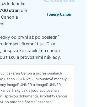
v každodenním
2700 stran
dle
Tonery Canon
i Canon a
ní.
ledky od první až po poslední
 domácí i firemní tisk. Díky
 přispívá ke stabilnímu chodu
ou tisku a provozními náklady.
oj tiskáren Canon a profesionálních
kárny Canon i-SENSYS, inkoustové modely
ystémy imageRUNNER a imageRUNNER
kancelářský tisk a jsou spojována s
rní správou dokumentů. Produkty Canon
až po náročné firemní nasazení.