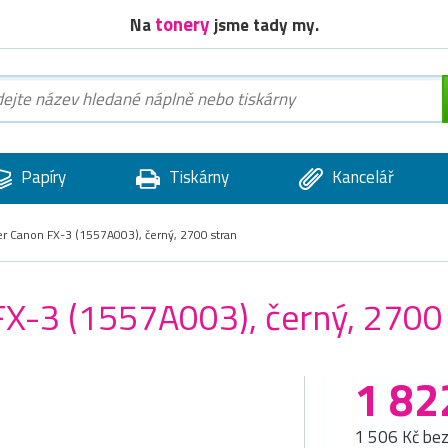
tonery
Na
jsme tady my.
Papíry
Tiskárny
Kancelář
er Canon FX-3 (1557A003), černý, 2700 stran
FX-3 (1557A003), černý, 2700
1 82
1 506 Kč be