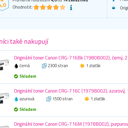
4,0
Ohodnotit:
Orig
íci také nakupují
Originální toner Canon CRG-716Bk (1980B002), černý, 
černá
2300 stran
1 zlaťák
Skladem
Originální toner Canon CRG-716C (1979B002), azurový,
azurová
1500 stran
1 zlaťák
Skladem
Originální toner Canon CRG-716M (1978B002), purpurov