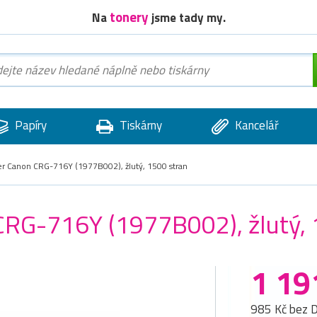
tonery
Na
jsme tady my.
Papíry
Tiskárny
Kancelář
er Canon CRG-716Y (1977B002), žlutý, 1500 stran
 CRG-716Y (1977B002), žlutý,
1 19
985 Kč bez 