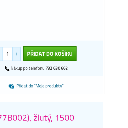
+
PŘIDAT DO KOŠÍKU
Nákup po telefonu
732 630 662
Přidat do “Moje produkty”
77B002), žlutý, 1500