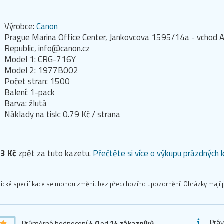
Výrobce:
Canon
Prague Marina Office Center, Jankovcova 1595/14a - vchod A
Republic, info@canon.cz
Model 1: CRG-716Y
Model 2: 1977B002
Počet stran: 1500
Balení: 1-pack
Barva: žlutá
Náklady na tisk: 0.79 Kč / strana
3 Kč
zpět za tuto kazetu.
Přečtěte si více o výkupu prázdných 
ické specifikace se mohou změnit bez předchozího upozornění. Obrázky mají p
Práv
Průměrné hodnocení
4,0
od
14
zákazníků