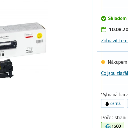
Skladem 
10.08.20
Zobrazit term
Nákupem 
Co jsou zlaťá
Vybraná barv
černá
Počet stran:
1500