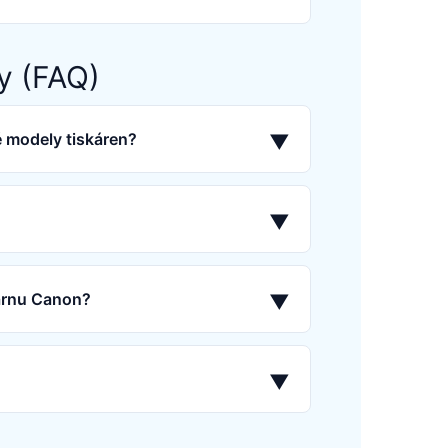
y (FAQ)
é modely tiskáren?
▼
▼
kárnu Canon?
▼
▼