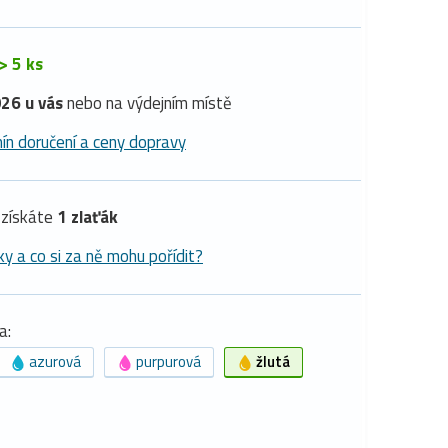
> 5 ks
26 u vás
nebo na výdejním místě
ín doručení a ceny dopravy
získáte
1 zlaťák
ky a co si za ně mohu pořídit?
a:
azurová
purpurová
žlutá