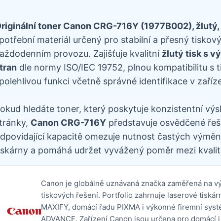
riginální toner Canon CRG-716Y (1977B002), žlutý,
potřební materiál určený pro stabilní a přesný tiskov
aždodenním provozu. Zajišťuje kvalitní
žlutý tisk s v
tran
dle normy ISO/IEC 19752, plnou kompatibilitu s 
polehlivou funkci včetně správné identifikace v zaříze
okud hledáte toner, který poskytuje konzistentní výs
tránky,
Canon CRG-716Y
představuje osvědčené řešen
dpovídající kapacitě omezuje nutnost častých výměn,
iskárny a pomáhá udržet vyvážený poměr mezi kvalit
Canon je globálně uznávaná značka zaměřená na výv
tiskových řešení. Portfolio zahrnuje laserové tis
MAXIFY, domácí řadu PIXMA i výkonné firemní s
ADVANCE. Zařízení Canon jsou určena pro domácí i 