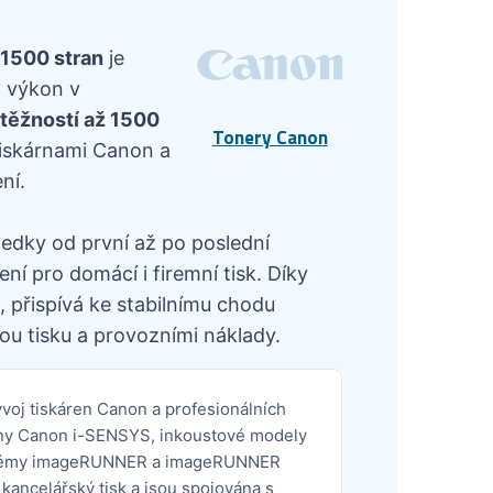
 1500 stran
je
ý výkon v
ýtěžností až 1500
Tonery Canon
tiskárnami Canon a
ní.
ledky od první až po poslední
í pro domácí i firemní tisk. Díky
 přispívá ke stabilnímu chodu
ou tisku a provozními náklady.
oj tiskáren Canon a profesionálních
kárny Canon i-SENSYS, inkoustové modely
ystémy imageRUNNER a imageRUNNER
kancelářský tisk a jsou spojována s