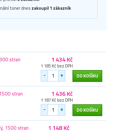
inální toner dnes
zakoupil 1 zákazník
1 434 Kč
2300 stran
1 185 Kč bez DPH
-
+
DO KOŠÍKU
1 436 Kč
 1500 stran
1 187 Kč bez DPH
-
+
DO KOŠÍKU
1 148 Kč
ý, 1500 stran