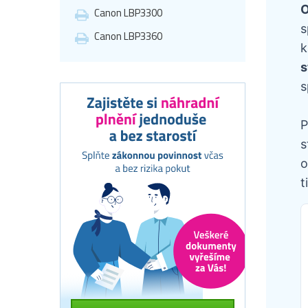
O
Canon LBP3300
s
Canon LBP3360
k
s
s
P
s
o
t