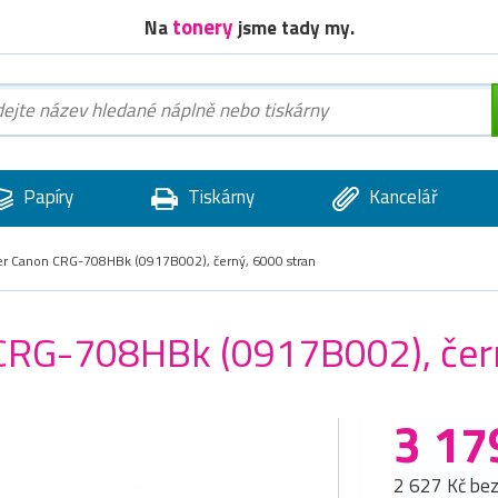
tonery
Na
jsme tady my.
Papíry
Tiskárny
Kancelář
ner Canon CRG-708HBk (0917B002), černý, 6000 stran
 CRG-708HBk (0917B002), čer
3 17
2 627 Kč be