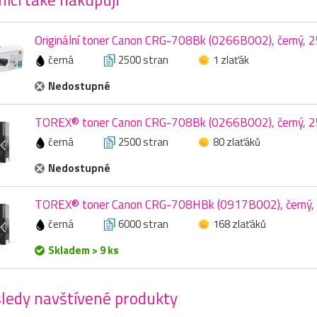
Originální toner Canon CRG-708Bk (0266B002), černý, 
černá
2500 stran
1 zlaťák
Nedostupné
TOREX® toner Canon CRG-708Bk (0266B002), černý, 2
černá
2500 stran
80 zlaťáků
Nedostupné
TOREX® toner Canon CRG-708HBk (0917B002), černý, 
černá
6000 stran
168 zlaťáků
Skladem > 9 ks
ledy navštívené produkty