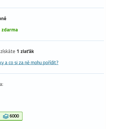
pné
é
zdarma
získáte
1 zlaťák
ky a co si za ně mohu pořídit?
a:
6000