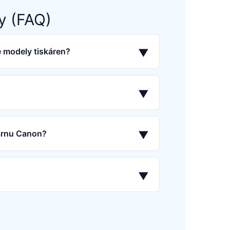
y (FAQ)
é modely tiskáren?
▼
▼
kárnu Canon?
▼
▼