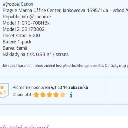
Výrobce:
Canon
Prague Marina Office Center, Jankovcova 1595/14a - vchod A
Republic, info@canon.cz
Model 1: CRG-708HBk
Model 2: 0917B002
Počet stran: 6000
Balení: 1-pack
Barva: černá
Náklady na tisk: 0.53 Kč / strana
ické specifikace se mohou změnit bez předchozího upozornění. Obrázky mají p
Průměrné hodnocení
4,1
od
14
zákazníků
4,1
Ohodnotit:
íci také nakupují