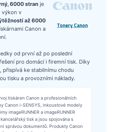
ný, 6000 stran
je
ý výkon v
výtěžností až 6000
Tonery Canon
tiskárnami Canon a
ní.
ledky od první až po poslední
šení pro domácí i firemní tisk. Díky
 přispívá ke stabilnímu chodu
ou tisku a provozními náklady.
oj tiskáren Canon a profesionálních
kárny Canon i-SENSYS, inkoustové modely
ystémy imageRUNNER a imageRUNNER
kancelářský tisk a jsou spojována s
rní správou dokumentů. Produkty Canon