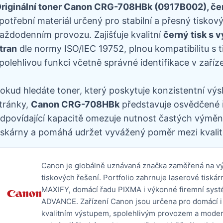
riginální toner Canon CRG-708HBk (0917B002), čer
potřební materiál určený pro stabilní a přesný tiskov
aždodenním provozu. Zajišťuje kvalitní
černý tisk s 
tran
dle normy ISO/IEC 19752, plnou kompatibilitu s 
polehlivou funkci včetně správné identifikace v zaříze
okud hledáte toner, který poskytuje konzistentní výs
tránky,
Canon CRG-708HBk
představuje osvědčené ře
dpovídající kapacitě omezuje nutnost častých výměn,
iskárny a pomáhá udržet vyvážený poměr mezi kvalit
Canon je globálně uznávaná značka zaměřená na výv
tiskových řešení. Portfolio zahrnuje laserové tis
MAXIFY, domácí řadu PIXMA i výkonné firemní s
ADVANCE. Zařízení Canon jsou určena pro domácí i 
kvalitním výstupem, spolehlivým provozem a mode