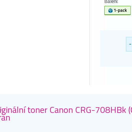
Balení:
1-pack
-
iginální toner Canon CRG-708HBk 
ran