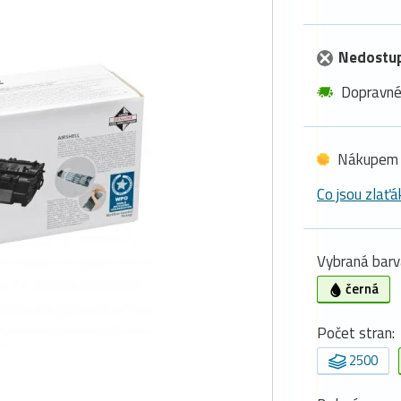
Nedostu
Dopravn
Nákupem 
Co jsou zlaťá
Vybraná barv
černá
Počet stran:
2500