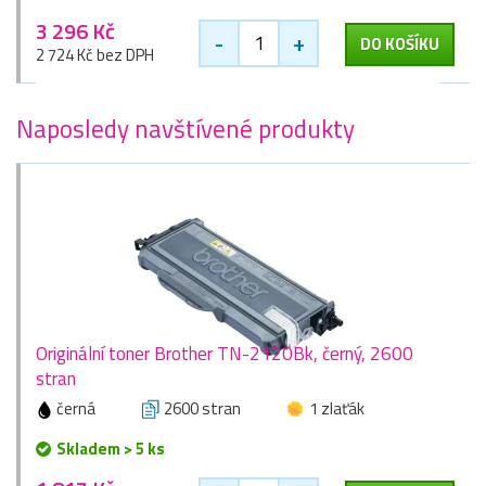
3 296 Kč
-
+
DO KOŠÍKU
2 724 Kč bez DPH
Naposledy navštívené produkty
Originální toner Brother TN-2120Bk, černý, 2600
stran
černá
2600 stran
1 zlaťák
Skladem > 5 ks