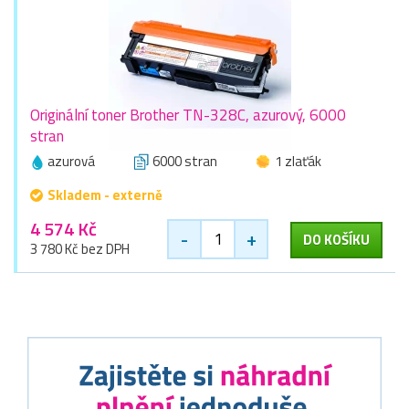
Originální toner Brother TN-328C, azurový, 6000
stran
azurová
6000 stran
1 zlaťák
Skladem - externě
4 574 Kč
-
+
DO KOŠÍKU
3 780 Kč bez DPH