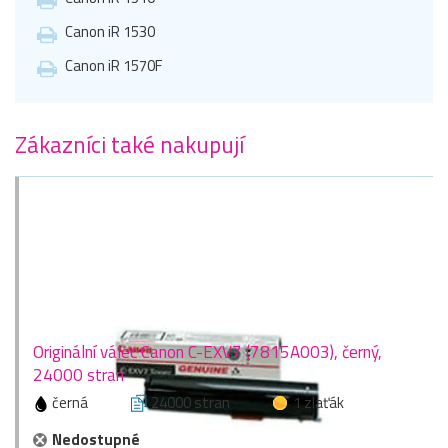
Canon iR 1530
Canon iR 1570F
Zákazníci také nakupují
Originální válec Canon C-EXV7 (7815A003), černý,
24000 stran
černá
24000 stran
1 zlaťák
Nedostupné