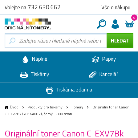
732 630 662
Vše o nákupu
Volejte na
0
Náplně
Papíry
Tiskárny
Kancelář
Tiskárna zdarma
Úvod
Produkty pro tiskárny
Tonery
Originální toner Canon
C-EXV7Bk (7814A002), černý, 5300 stran
Originální toner Canon C-EXV7Bk