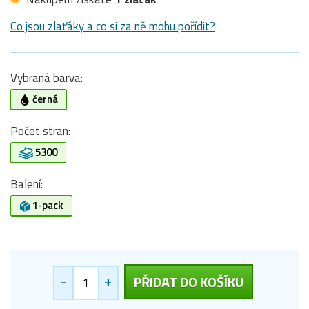
Co jsou zlaťáky a co si za ně mohu pořídit?
Vybraná barva:
černá
Počet stran:
5300
Balení:
1-pack
-
+
PŘIDAT DO KOŠÍKU