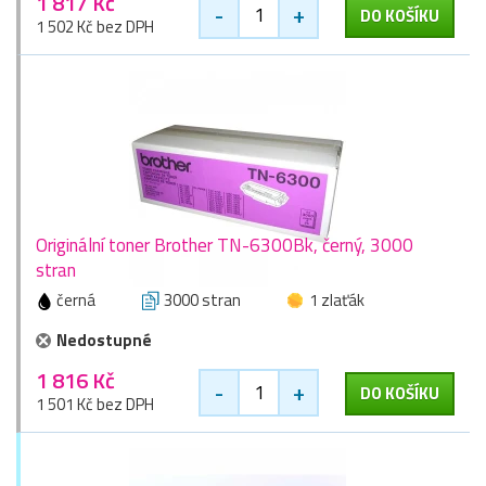
1 817 Kč
-
+
DO KOŠÍKU
1 502 Kč bez DPH
Originální toner Brother TN-6300Bk, černý, 3000
stran
černá
3000 stran
1 zlaťák
Nedostupné
1 816 Kč
-
+
DO KOŠÍKU
1 501 Kč bez DPH