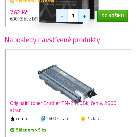
Skladem - externě
762 Kč
-
+
DO KOŠÍKU
630 Kč bez DPH
Naposledy navštívené produkty
Originální toner Brother TN-2120Bk, černý, 2600
stran
černá
2600 stran
1 zlaťák
Skladem > 5 ks