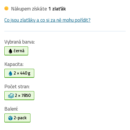
Nákupem získáte
1 zlaťák
Co jsou zlaťáky a co si za ně mohu pořídit?
Vybraná barva:
černá
Kapacita:
2 × 440 g
Počet stran:
2 × 7850
Balení:
2-pack