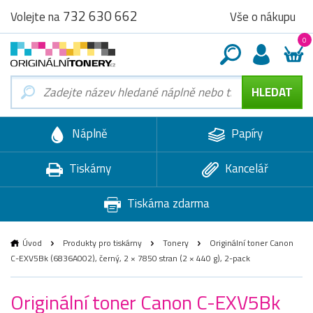
732 630 662
Vše o nákupu
Volejte na
0
Náplně
Papíry
Tiskárny
Kancelář
Tiskárna zdarma
Úvod
Produkty pro tiskárny
Tonery
Originální toner Canon
C-EXV5Bk (6836A002), černý, 2 × 7850 stran (2 × 440 g), 2-pack
Originální toner Canon C-EXV5Bk