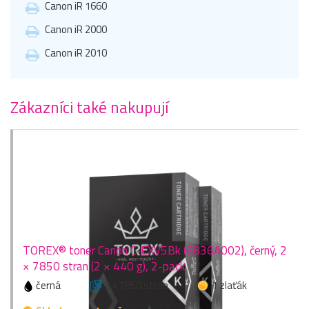
Canon iR 1660
Canon iR 2000
Canon iR 2010
Zákazníci také nakupují
TOREX® toner Canon C-EXV5Bk (6836A002), černý, 2
× 7850 stran (2 × 440 g), 2-pack
černá
2 × 7850 stran
1 zlaťák