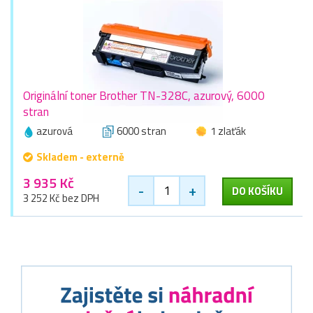
Originální toner Brother TN-328C, azurový, 6000
stran
azurová
6000 stran
1 zlaťák
Skladem - externě
3 935 Kč
-
+
DO KOŠÍKU
3 252 Kč bez DPH