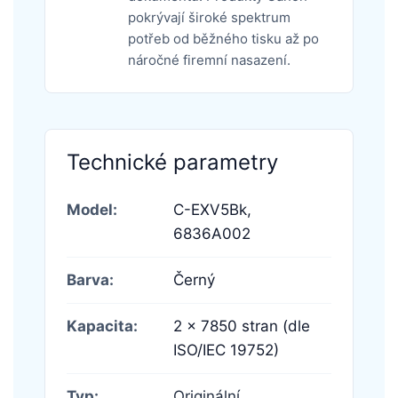
pokrývají široké spektrum
potřeb od běžného tisku až po
náročné firemní nasazení.
Technické parametry
Model:
C-EXV5Bk,
6836A002
Barva:
Černý
Kapacita:
2 × 7850 stran (dle
ISO/IEC 19752)
Typ:
Originální