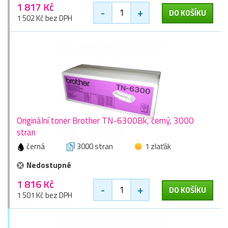
1 817 Kč
-
+
DO KOŠÍKU
1 502 Kč bez DPH
Originální toner Brother TN-6300Bk, černý, 3000
stran
černá
3000 stran
1 zlaťák
Nedostupné
1 816 Kč
-
+
DO KOŠÍKU
1 501 Kč bez DPH