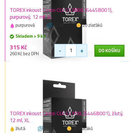
TOREX inkoust Canon CLI-551MXL (6445B001),
purpurový, 12 ml, XL
purpurová
12 ml
20 zlaťáků
Skladem > 9 ks
315 Kč
-
+
DO KOŠÍKU
260 Kč bez DPH
TOREX inkoust Canon CLI-551YXL (6446B001), žlutý,
12 ml, XL
žlutá
12 ml
20 zlaťáků