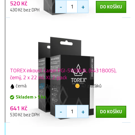
520 Kč
-
+
DO KOŠÍKU
430 Kč bez DPH
TOREX inkoust Canon PGI-550BkXL (6431B005),
černý, 2 x 22 ml, XL 2-pack
černá
2 x 22 ml
47 zlaťáků
Skladem > 9 ks
641 Kč
-
+
DO KOŠÍKU
530 Kč bez DPH