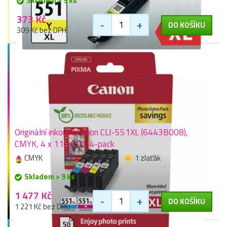
Skladem > 9 ks
373 Kč
-
+
DO KOŠÍKU
309 Kč bez DPH
Originální inkoust Canon CLI-551XL (6443B008),
CMYK, 4 x 11 ml, XL 4-pack
CMYK
4 x 11 ml
1 zlaťák
Skladem > 9 ks
1 477 Kč
-
+
DO KOŠÍKU
1 221 Kč bez DPH