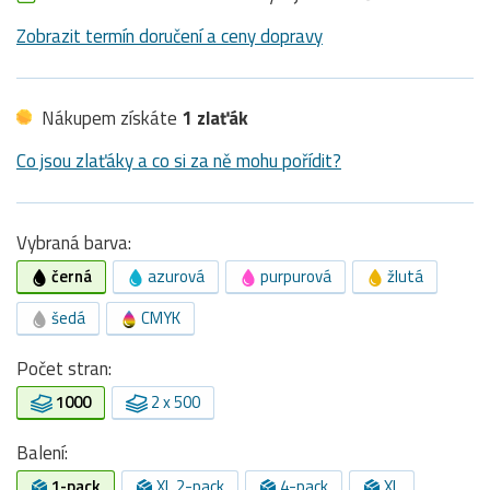
Zobrazit termín doručení a ceny dopravy
Nákupem získáte
1 zlaťák
Co jsou zlaťáky a co si za ně mohu pořídit?
Vybraná barva:
černá
azurová
purpurová
žlutá
šedá
CMYK
Počet stran:
1000
2 x 500
Balení:
1-pack
XL 2-pack
4-pack
XL