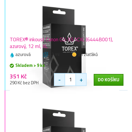
TOREX® inkoust Canon CLI-551CXL (6444B001),
azurový, 12 ml, XL
azurová
12 ml
23 zlaťáků
Skladem > 9 ks
351 Kč
-
+
DO KOŠÍKU
290 Kč bez DPH