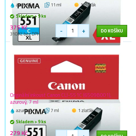
azurová
11 ml
1 zlaťák
Skladem > 9 ks
375 Kč
-
+
DO KOŠÍKU
310 Kč bez DPH
Originální inkoust Canon CLI-551C (6509B001),
azurový, 7 ml
azurová
7 ml
1 zlaťák
Skladem > 9 ks
279 Kč