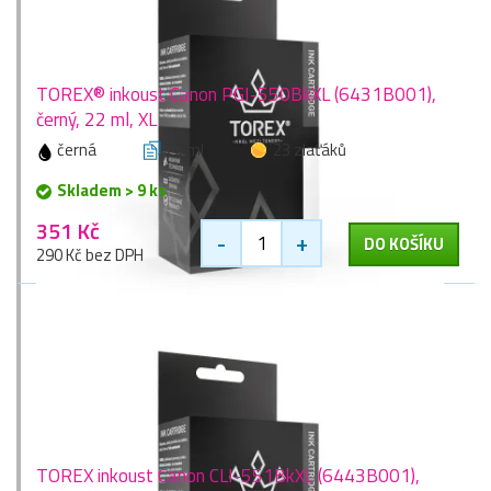
TOREX® inkoust Canon PGI-550BkXL (6431B001),
černý, 22 ml, XL
černá
22 ml
23 zlaťáků
Skladem > 9 ks
351 Kč
-
+
DO KOŠÍKU
290 Kč bez DPH
TOREX inkoust Canon CLI-551BkXL (6443B001),