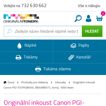
732 630 662
Vše o nákupu
Volejte na
0
Náplně
Papíry
Tiskárny
Kancelář
Tiskárna zdarma
Úvod
Produkty pro tiskárny
Inkousty
Originální inkoust
Canon PGI-555PGBkXXL (8049B001), černý, 1000 stran
Originální inkoust Canon PGI-