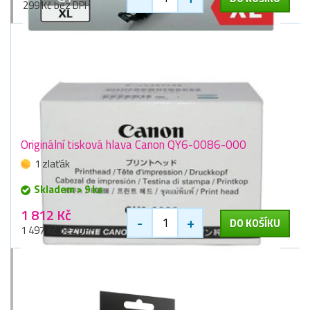
299 Kč bez DPH
Originální tisková hlava Canon QY6-0086-000
1 zlaťák
Skladem > 9 ks
1 812 Kč
-
+
DO KOŠÍKU
1 497 Kč bez DPH