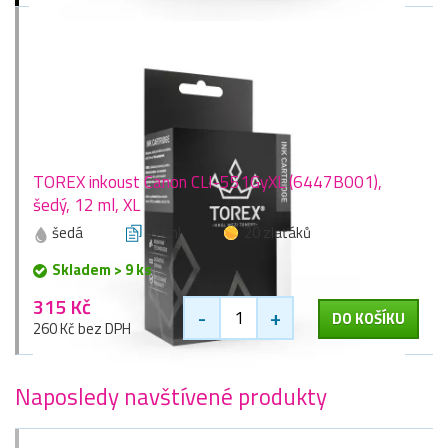
TOREX inkoust Canon CLI-551GyXL (6447B001),
šedý, 12 ml, XL
šedá
12 ml
20 zlaťáků
Skladem > 9 ks
315 Kč
-
+
DO KOŠÍKU
260 Kč bez DPH
Naposledy navštívené produkty