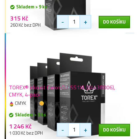
Skladem > 9 ks
315 Kč
-
+
DO KOŠÍKU
260 Kč bez DPH
TOREX® inkoust Canon CLI-551XL (6443B006),
CMYK, 4-pack
CMYK
97 zlaťáků
Skladem > 9 ks
1 246 Kč
-
+
DO KOŠÍKU
1 030 Kč bez DPH