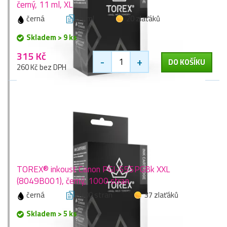
černý, 11 ml, XL
černá
11 ml
20 zlaťáků
Skladem > 9 ks
315 Kč
-
+
DO KOŠÍKU
260 Kč bez DPH
TOREX® inkoust Canon PGI-555PGBk XXL
(8049B001), černý, 1000 stran
černá
1000 stran
37 zlaťáků
Skladem > 5 ks