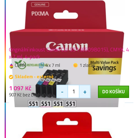
Originální inkoust Canon CLI-551 (6509B015), CMYK, 4
x 7 ml, 4-pack
CMYK
4 x 7 ml
1 zlaťák
Skladem - externě
1 097 Kč
-
+
DO KOŠÍKU
907 Kč bez DPH