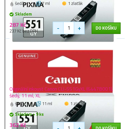
šedá
7 ml
1 zlaťák
Skladem
287 Kč
-
+
DO KOŠÍKU
237 Kč bez DPH
Originální inkoust Canon CLI-551GyXL (6447B001),
šedý, 11 ml, XL
šedá
11 ml
1 zlaťák
Skladem > 9 ks
362 Kč
-
+
DO KOŠÍKU