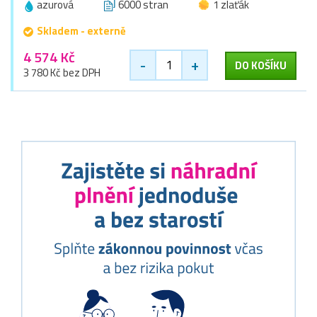
azurová
6000 stran
1 zlaťák
Skladem - externě
4 574 Kč
-
+
DO KOŠÍKU
3 780 Kč bez DPH