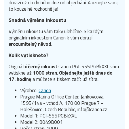
dorazí už do druhého dne od objednání. A uznejte sami,
to kouzelné rozhodně je!
Snadná výměna inkoustu
Výměnu inkoustu vám taky ulehčíme. S každým
originálním inkoustem Canon k vám dorazí
srozumitelný návod
.
Kolik vytisknete?
Originální
černý inkoust
Canon PGI-555PGBkXXL vám
vytiskne až
1000 stran
.
Objednejte ještě dnes do
17. hodiny
a můžete s tiskem začít už zítra.
Výrobce:
Canon
Prague Marina Office Center, Jankovcova
1595/14a - vchod A, 170 00 Prague 7 -
Holešovice, Czech Republic, info@canon.cz
Model 1: PGI-555PGBkXXL
Model 2: 8049B001
Počet stran: 1000