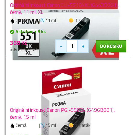
Originální inkoust Canon CLI-551BkXL (6443B001),
černý, 11 ml, XL
černá
11 ml
1 zlaťák
Skladem > 9 ks
368 Kč
-
+
DO KOŠÍKU
304 Kč bez DPH
Originální inkoust Canon PGI-550Bk (6496B001),
černý, 15 ml
černá
15 ml
1 zlaťák