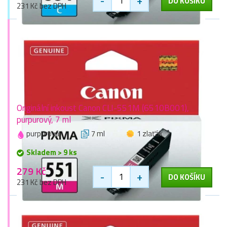
-
+
DO KOŠÍKU
231 Kč bez DPH
Originální inkoust Canon CLI-551M (6510B001),
purpurový, 7 ml
purpurová
7 ml
1 zlaťák
Skladem > 9 ks
279 Kč
-
+
DO KOŠÍKU
231 Kč bez DPH