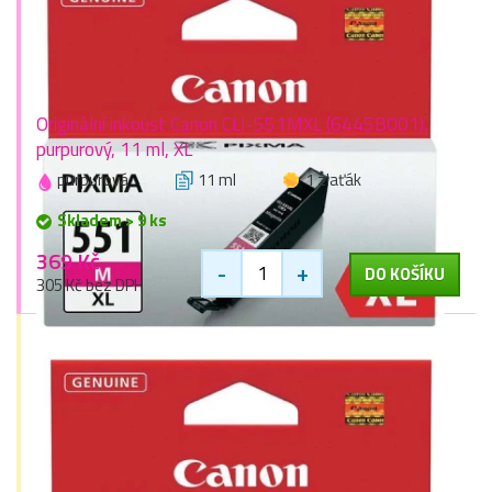
Originální inkoust Canon CLI-551MXL (6445B001),
purpurový, 11 ml, XL
purpurová
11 ml
1 zlaťák
Skladem > 9 ks
369 Kč
-
+
DO KOŠÍKU
305 Kč bez DPH