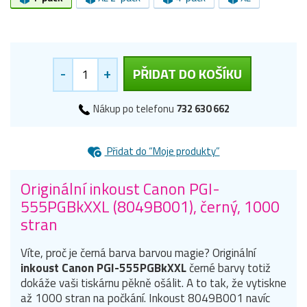
-
+
PŘIDAT DO KOŠÍKU
Nákup po telefonu
732 630 662
Přidat do “Moje produkty”
Originální inkoust Canon PGI-
555PGBkXXL (8049B001), černý, 1000
stran
Víte, proč je černá barva barvou magie? Originální
inkoust Canon PGI-555PGBkXXL
černé barvy totiž
dokáže vaši tiskárnu pěkně ošálit. A to tak, že vytiskne
až 1000 stran na počkání. Inkoust 8049B001 navíc