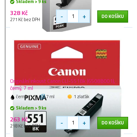
Skladem > 9 ks
328 Kč
-
+
DO KOŠÍKU
271 Kč bez DPH
Originální inkoust Canon CLI-551Bk (6508B001),
černý, 7 ml
černá
7 ml
1 zlaťák
Skladem > 9 ks
263 Kč
-
+
DO KOŠÍKU
218 Kč bez DPH