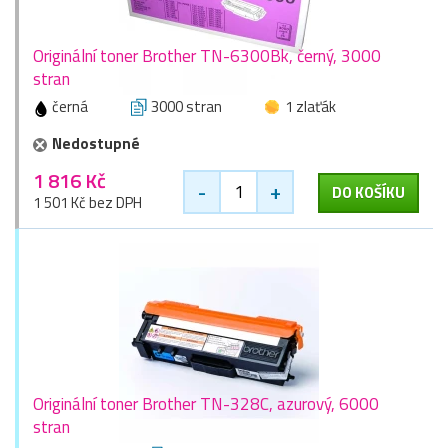
Originální toner Brother TN-6300Bk, černý, 3000
stran
černá
3000 stran
1 zlaťák
Nedostupné
1 816 Kč
-
+
DO KOŠÍKU
1 501 Kč bez DPH
Originální toner Brother TN-328C, azurový, 6000
stran