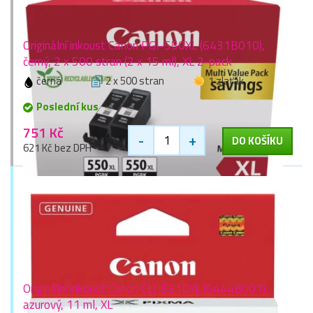
Originální inkoust Canon PGI-550XL (6431B010),
černý, 2 x 500 stran (2 x 15 ml), XL 2-pack
černá
2 x 500 stran
1 zlaťák
Poslední kus
751 Kč
-
+
DO KOŠÍKU
621 Kč bez DPH
Originální inkoust Canon CLI-551CXL (6444B001),
azurový, 11 ml, XL