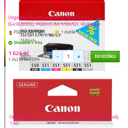
Originální inkoust Canon PGI-550/CLI-551
(6496B005), PGBK/C/M/Y/BK/GY, Multipack
PGBK/C/M/Y/BK
1 zlaťák
Skladem > 9 ks
1 624 Kč
-
+
DO KOŠÍKU
1 342 Kč bez DPH
Originální inkoust Canon CLI-551Gy (6512B001), šedý,
7 ml