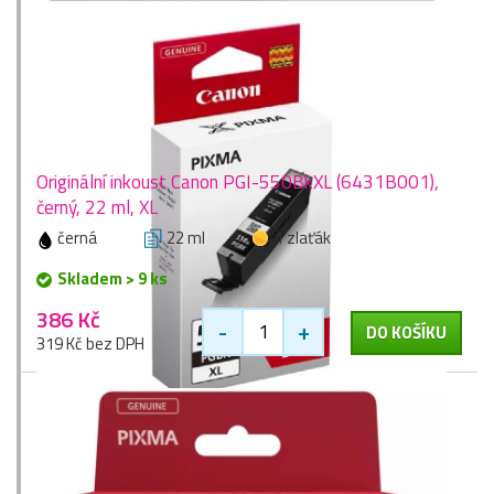
Originální inkoust Canon PGI-550BkXL (6431B001),
černý, 22 ml, XL
černá
22 ml
1 zlaťák
Skladem > 9 ks
386 Kč
-
+
DO KOŠÍKU
319 Kč bez DPH