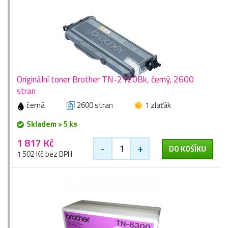
Originální toner Brother TN-2120Bk, černý, 2600
stran
černá
2600 stran
1 zlaťák
Skladem > 5 ks
1 817 Kč
-
+
DO KOŠÍKU
1 502 Kč bez DPH