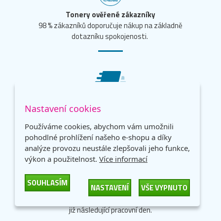
Tonery ověřené zákazníky
98 % zákazníků doporučuje nákup na základně
dotazníku spokojenosti.
Dopravné ZDARMA
Nastavení cookies
Neplaťte drahým dopravcům!
Dopravné zdarma od 1 500 Kč.
Používáme cookies, abychom vám umožnili
pohodlné prohlížení našeho e-shopu a díky
analýze provozu neustále zlepšovali jeho funkce,
výkon a použitelnost.
Více informací
SOUHLASÍM
NASTAVENÍ
VŠE VYPNUTO
Objednávka už zítra u vás
Při objednávce do 17:00 garantujeme doručení
již následující pracovní den.