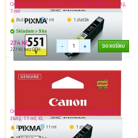
Originální inkoust Canon CLI-551Y (6511B001), žlutý,
7 ml
žlutá
7 ml
1 zlaťák
Skladem > 9 ks
274 Kč
-
+
DO KOŠÍKU
227 Kč bez DPH
Originální inkoust Canon CLI-551YXL (6446B001),
žlutý, 11 ml, XL
žlutá
11 ml
1 zlaťák