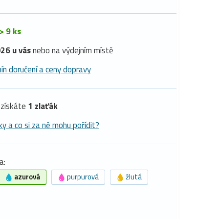
> 9 ks
26 u vás
nebo na výdejním místě
ín doručení a ceny dopravy
získáte
1 zlaťák
ky a co si za ně mohu pořídit?
a:
azurová
purpurová
žlutá