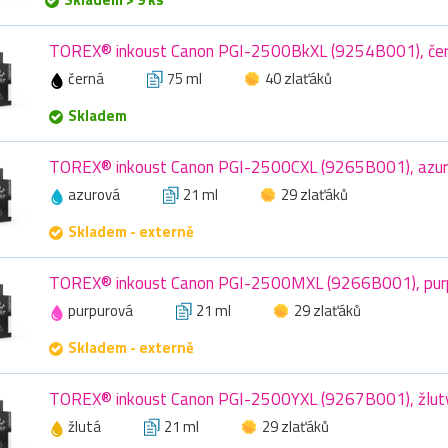
TOREX® inkoust Canon PGI-2500BkXL (9254B001), čer
černá
75 ml
40 zlaťáků
Skladem
TOREX® inkoust Canon PGI-2500CXL (9265B001), azur
azurová
21 ml
29 zlaťáků
Skladem - externě
TOREX® inkoust Canon PGI-2500MXL (9266B001), purp
purpurová
21 ml
29 zlaťáků
Skladem - externě
TOREX® inkoust Canon PGI-2500YXL (9267B001), žlutý
žlutá
21 ml
29 zlaťáků