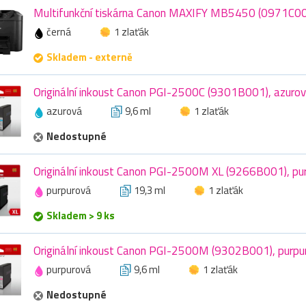
Multifunkční tiskárna Canon MAXIFY MB5450 (0971C0
černá
1 zlaťák
Skladem - externě
Originální inkoust Canon PGI-2500C (9301B001), azurov
azurová
9,6 ml
1 zlaťák
Nedostupné
Originální inkoust Canon PGI-2500M XL (9266B001), pur
purpurová
19,3 ml
1 zlaťák
Skladem > 9 ks
Originální inkoust Canon PGI-2500M (9302B001), purpur
purpurová
9,6 ml
1 zlaťák
Nedostupné