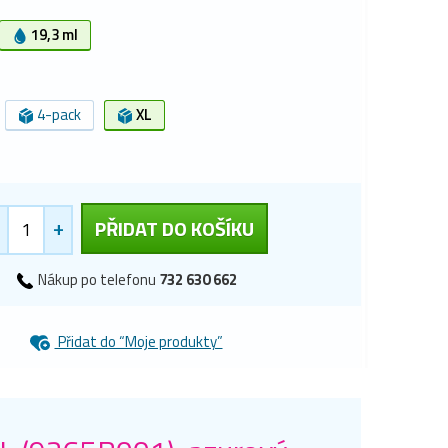
19,3 ml
4-pack
XL
+
PŘIDAT DO KOŠÍKU
Nákup po telefonu
732 630 662
Přidat do “Moje produkty”