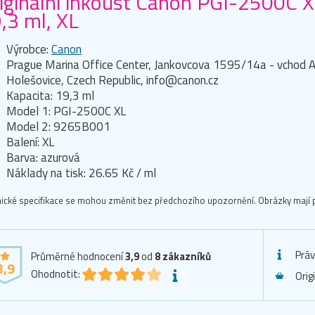
iginální inkoust Canon PGI-2500C 
,3 ml, XL
Výrobce:
Canon
Prague Marina Office Center, Jankovcova 1595/14a - vchod A
Holešovice, Czech Republic, info@canon.cz
Kapacita: 19,3 ml
Model 1: PGI-2500C XL
Model 2: 9265B001
Balení: XL
Barva: azurová
Náklady na tisk: 26.65 Kč / ml
ické specifikace se mohou změnit bez předchozího upozornění. Obrázky mají p
Práv
Průměrné hodnocení
3,9
od
8
zákazníků
3,9
Ohodnotit:
Orig