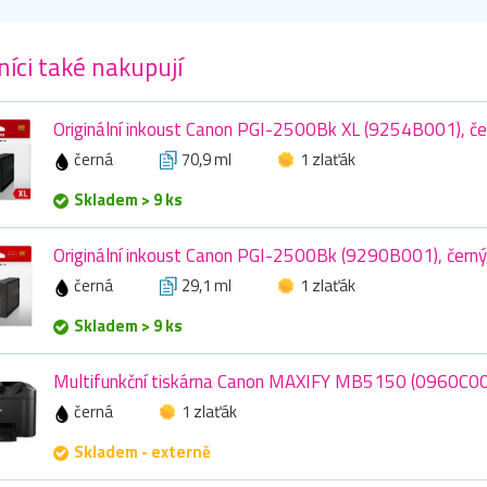
íci také nakupují
Originální inkoust Canon PGI-2500Bk XL (9254B001), čer
černá
70,9 ml
1 zlaťák
Skladem > 9 ks
Originální inkoust Canon PGI-2500Bk (9290B001), černý
černá
29,1 ml
1 zlaťák
Skladem > 9 ks
Multifunkční tiskárna Canon MAXIFY MB5150 (0960C0
černá
1 zlaťák
Skladem - externě