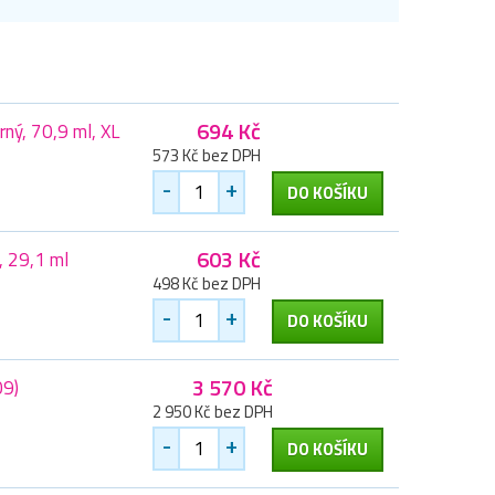
694 Kč
ný, 70,9 ml, XL
573 Kč bez DPH
-
+
DO KOŠÍKU
603 Kč
, 29,1 ml
498 Kč bez DPH
-
+
DO KOŠÍKU
3 570 Kč
09)
2 950 Kč bez DPH
-
+
DO KOŠÍKU