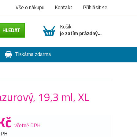
Vše o nákupu
Kontakt
Přihlásit se
Košík
je zatím prázdný...
Tiskárna zdarma
zurový, 19,3 ml, XL
Kč
včetně DPH
DPH