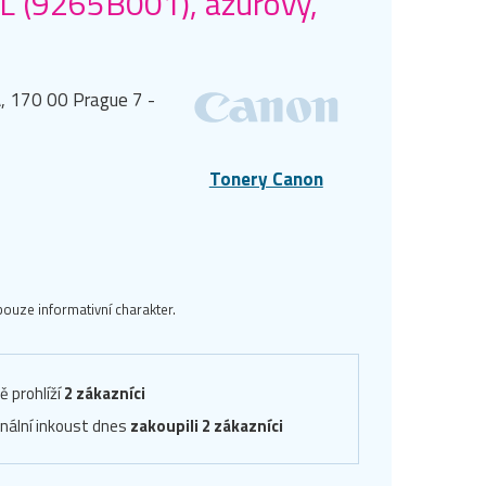
XL (9265B001), azurový,
, 170 00 Prague 7 -
Tonery Canon
ouze informativní charakter.
ě prohlíží
2 zákazníci
inální inkoust dnes
zakoupili 2 zákazníci