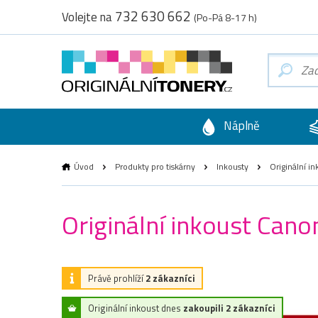
732 630 662
Volejte na
(Po-Pá 8-17 h)
Náplně
Úvod
Produkty pro tiskárny
Inkousty
Originální i
Originální inkoust Can
Právě prohlíží
2 zákazníci
Originální inkoust dnes
zakoupili 2 zákazníci