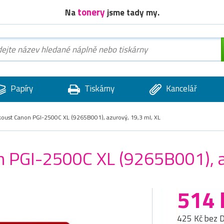
tonery
Na
jsme tady my.
Papíry
Tiskárny
Kancelář
nkoust Canon PGI-2500C XL (9265B001), azurový, 19,3 ml, XL
on PGI-2500C XL (9265B001), a
514 
425 Kč bez 