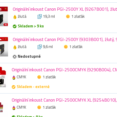
Originální inkoust Canon PGI-2500Y XL (9267B001), žlut
žlutá
19,3 ml
1 zlaťák
Skladem > 9 ks
Originální inkoust Canon PGI-2500Y (9303B001), žlutý, 
žlutá
9,6 ml
1 zlaťák
Nedostupné
Originální inkoust Canon PGI-2500CMYK (9290B004), C
CMYK
1 zlaťák
Skladem - externě
Originální inkoust Canon PGI-2500CMYK XL (9254B010)
CMYK
1 zlaťák
Skladem > 9 ks