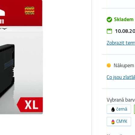
Skladem 
10.08.20
Zobrazit term
Nákupem 
Co jsou zlaťá
Vybraná barv
černá
CMYK