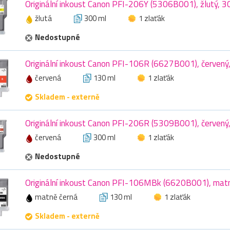
Originální inkoust Canon PFI-206Y (5306B001), žlutý, 3
žlutá
300 ml
1 zlaťák
Nedostupné
Originální inkoust Canon PFI-106R (6627B001), červený
červená
130 ml
1 zlaťák
Skladem - externě
Originální inkoust Canon PFI-206R (5309B001), červený
červená
300 ml
1 zlaťák
Nedostupné
Originální inkoust Canon PFI-106MBk (6620B001), matn
matně černá
130 ml
1 zlaťák
Skladem - externě