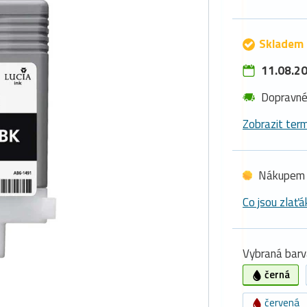
Skladem 
11.08.20
Dopravn
Zobrazit term
Nákupem 
Co jsou zlaťá
Vybraná barv
černá
červená