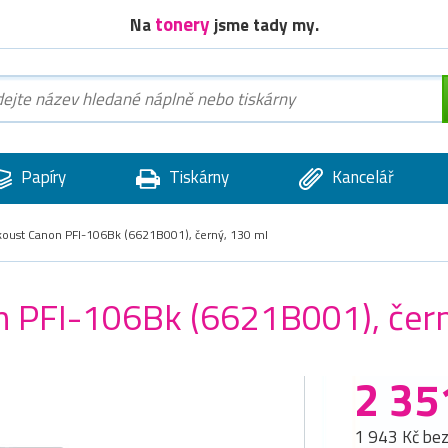
tonery
Na
jsme tady my.
Papíry
Tiskárny
Kancelář
nkoust Canon PFI-106Bk (6621B001), černý, 130 ml
on PFI-106Bk (6621B001), čer
2 35
1 943 Kč be