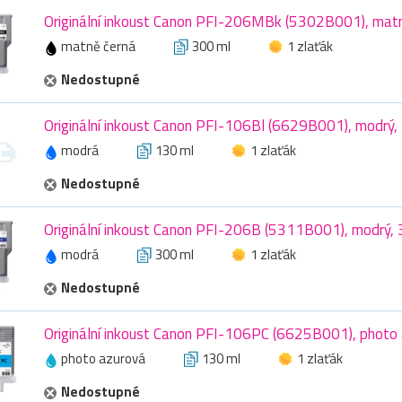
Originální inkoust Canon PFI-206MBk (5302B001), matn
matně černá
300 ml
1 zlaťák
Nedostupné
Originální inkoust Canon PFI-106Bl (6629B001), modrý,
modrá
130 ml
1 zlaťák
Nedostupné
Originální inkoust Canon PFI-206B (5311B001), modrý,
modrá
300 ml
1 zlaťák
Nedostupné
Originální inkoust Canon PFI-106PC (6625B001), photo 
photo azurová
130 ml
1 zlaťák
Nedostupné