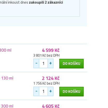
inální inkoust dnes
zakoupili 2 zákazníci
4 599 Kč
 300 ml
3 801 Kč bez DPH
-
+
DO KOŠÍKU
2 124 Kč
, 130 ml
1 756 Kč bez DPH
-
+
DO KOŠÍKU
4 605 Kč
, 300 ml