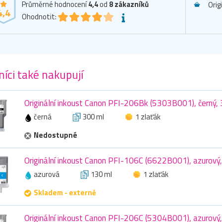
Průměrné hodnocení
4,4
od
8
zákazníků
Orig
4,4
Ohodnotit:
íci také nakupují
Originální inkoust Canon PFI-206Bk (5303B001), černý,
černá
300 ml
1 zlaťák
Nedostupné
Originální inkoust Canon PFI-106C (6622B001), azurový
azurová
130 ml
1 zlaťák
Skladem - externě
Originální inkoust Canon PFI-206C (5304B001), azurový