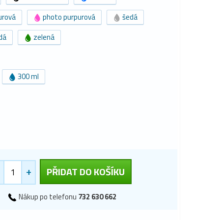
urová
photo purpurová
šedá
dá
zelená
300 ml
+
PŘIDAT DO KOŠÍKU
Nákup po telefonu
732 630 662