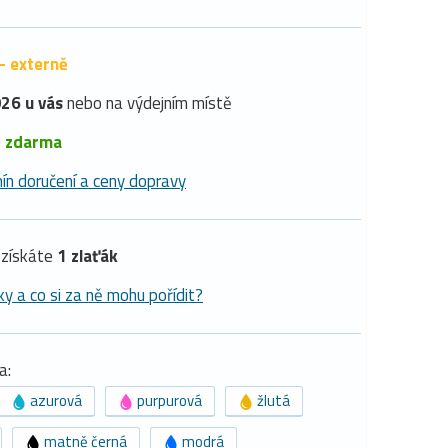
- externě
26 u vás
nebo na výdejním místě
é
zdarma
ín doručení a ceny dopravy
získáte
1 zlaťák
ky a co si za ně mohu pořídit?
a:
azurová
purpurová
žlutá
matně černá
modrá