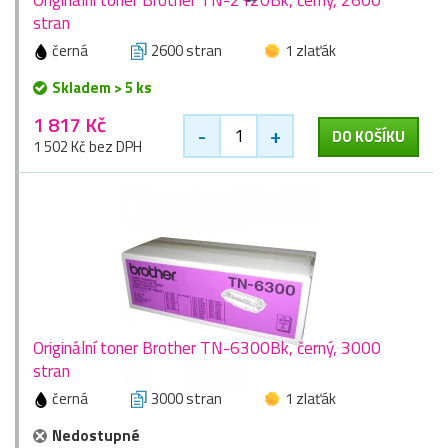
stran
černá
2600 stran
1 zlaťák
Skladem > 5 ks
1 817 Kč
-
+
DO KOŠÍKU
1 502 Kč bez DPH
Originální toner Brother TN-6300Bk, černý, 3000
stran
černá
3000 stran
1 zlaťák
Nedostupné