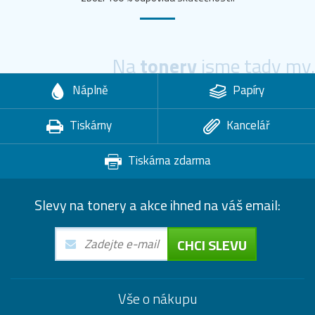
Na
tonery
jsme tady my.
Náplně
Papíry
Tiskárny
Kancelář
Tiskárna zdarma
Slevy na tonery a akce ihned na váš email:
CHCI SLEVU
Vše o nákupu