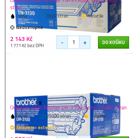
Originální toner Brother TN-3130Bk, černý, 3500
stran
černá
3500 stran
1 zlaťák
Nedostupné
2 143 Kč
-
+
DO KOŠÍKU
1 771 Kč bez DPH
Originální válec Brother DR-3100, černý, 25000 stran
černá
25000 stran
1 zlaťák
Skladem - externě