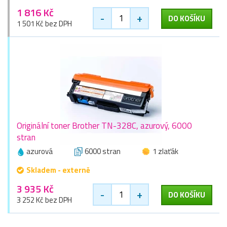
1 816 Kč
-
+
DO KOŠÍKU
1 501 Kč bez DPH
Originální toner Brother TN-328C, azurový, 6000
stran
azurová
6000 stran
1 zlaťák
Skladem - externě
3 935 Kč
-
+
DO KOŠÍKU
3 252 Kč bez DPH