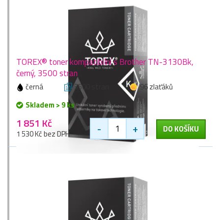
TOREX® toner kompatibilní s Brother TN-3130Bk,
černý, 3500 stran
černá
3500 stran
96 zlaťáků
Skladem > 9 ks
1 851 Kč
-
+
DO KOŠÍKU
1 530 Kč bez DPH