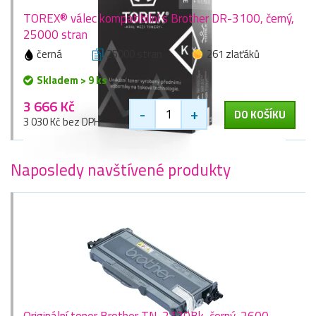
TOREX® válec kompatibilní s Brother DR-3100, černý,
25000 stran
černá
25000 stran
261 zlaťáků
Skladem > 9 ks
3 666 Kč
-
+
DO KOŠÍKU
3 030 Kč bez DPH
Naposledy navštívené produkty
Originální toner Brother TN-2120Bk, černý, 2600