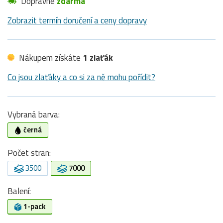
Dopravné
zdarma
Zobrazit termín doručení a ceny dopravy
Nákupem získáte
1 zlaťák
Co jsou zlaťáky a co si za ně mohu pořídit?
Vybraná barva:
černá
Počet stran:
3500
7000
Balení:
1-pack