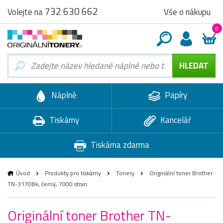
732 630 662
Vše o nákupu
Volejte na
0
Náplně
Papíry
Tiskárny
Kancelář
Tiskárna zdarma
Úvod
Produkty pro tiskárny
Tonery
Originální toner Brother
TN-3170Bk, černý, 7000 stran
Originální toner Brother TN-