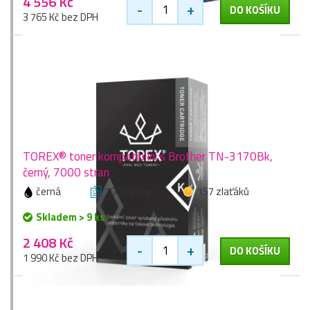
4 556 Kč
-
+
DO KOŠÍKU
3 765 Kč bez DPH
TOREX® toner kompatibilní s Brother TN-3170Bk,
černý, 7000 stran
černá
7000 stran
157 zlaťáků
Skladem > 9 ks
2 408 Kč
-
+
DO KOŠÍKU
1 990 Kč bez DPH