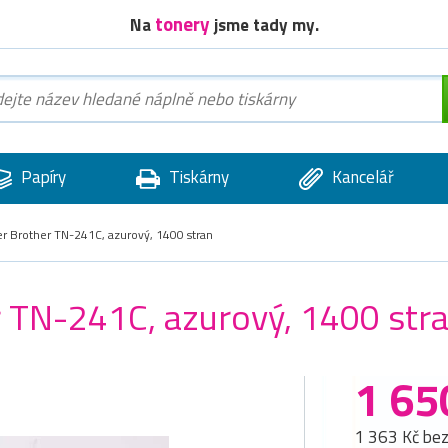
tonery
Na
jsme tady my.
Papíry
Tiskárny
Kancelář
er Brother TN-241C, azurový, 1400 stran
r TN-241C, azurový, 1400 str
1 65
1 363 Kč be