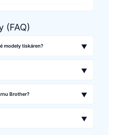
y (FAQ)
né modely tiskáren?
▼
▼
árnu Brother?
▼
▼