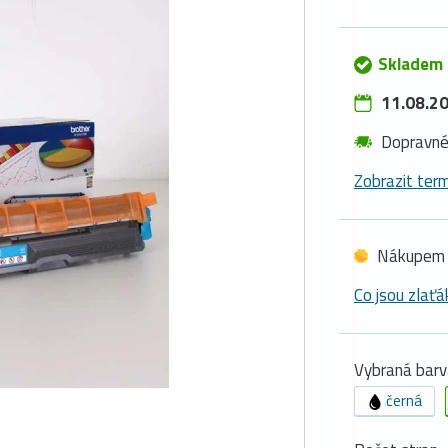
Skladem
11.08.20
Dopravn
Zobrazit term
Nákupem 
Co jsou zlaťá
Vybraná barv
černá