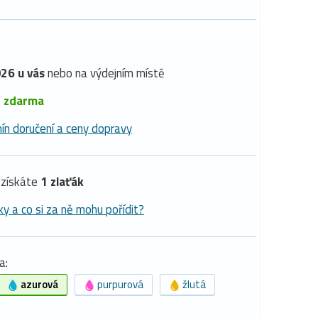
26 u vás
nebo na výdejním místě
é
zdarma
ín doručení a ceny dopravy
získáte
1 zlaťák
ky a co si za ně mohu pořídit?
a:
azurová
purpurová
žlutá