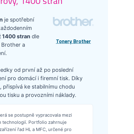
urový, 1400 stran
an
je spotřební
v každodenním
ž 1400 stran
dle
Tonery Brother
 Brother a
ní.
ledky od první až po poslední
í pro domácí i firemní tisk. Díky
 přispívá ke stabilnímu chodu
ou tisku a provozními náklady.
terá se postupně vypracovala mezi
technologií. Portfolio zahrnuje
 zařízení řad HL a MFC, určené pro