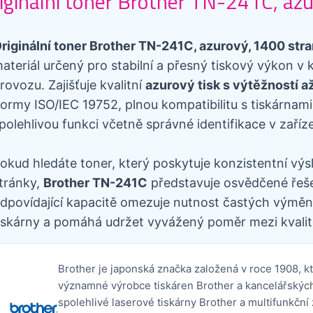
iginální toner Brother TN-241C, az
riginální toner Brother TN-241C, azurový, 1400 str
ateriál určený pro stabilní a přesný tiskový výkon 
rovozu. Zajišťuje kvalitní
azurový tisk s výtěžností a
ormy ISO/IEC 19752, plnou kompatibilitu s tiskárnami
polehlivou funkci včetně správné identifikace v zaříze
okud hledáte toner, který poskytuje konzistentní výs
tránky,
Brother TN-241C
představuje osvědčené řešen
dpovídající kapacitě omezuje nutnost častých výměn,
iskárny a pomáhá udržet vyvážený poměr mezi kvalit
Brother je japonská značka založená v roce 1908, k
významné výrobce tiskáren Brother a kancelářských 
spolehlivé laserové tiskárny Brother a multifunkční