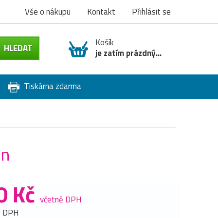
Vše o nákupu
Kontakt
Přihlásit se
Košík
je zatím prázdný...
Tiskárna zdarma
an
0 Kč
včetně DPH
z DPH