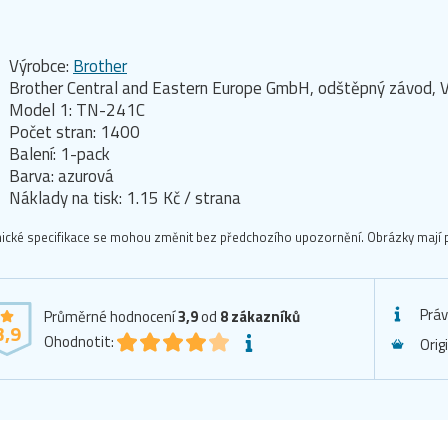
Výrobce:
Brother
Brother Central and Eastern Europe GmbH, odštěpný závod, V
Model 1: TN-241C
Počet stran: 1400
Balení: 1-pack
Barva: azurová
Náklady na tisk: 1.15 Kč / strana
ické specifikace se mohou změnit bez předchozího upozornění. Obrázky mají p
Práv
Průměrné hodnocení
3,9
od
8
zákazníků
3,9
Ohodnotit:
Orig