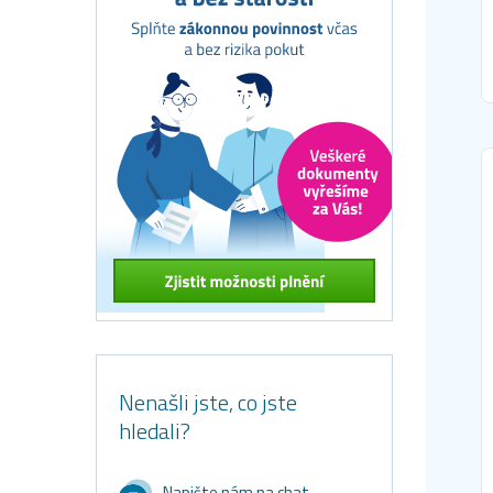
Nenašli jste, co jste
hledali?
Napište nám na chat