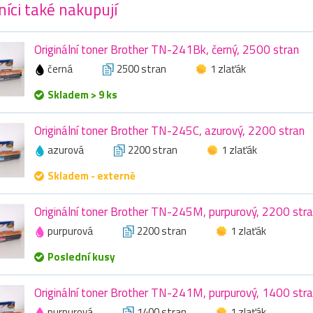
íci také nakupují
Originální toner Brother TN-241Bk, černý, 2500 stran
černá
2500 stran
1 zlaťák
Skladem > 9 ks
Originální toner Brother TN-245C, azurový, 2200 stran
azurová
2200 stran
1 zlaťák
Skladem - externě
Originální toner Brother TN-245M, purpurový, 2200 str
purpurová
2200 stran
1 zlaťák
Poslední kusy
Originální toner Brother TN-241M, purpurový, 1400 str
purpurová
1400 stran
1 zlaťák