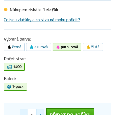
Nákupem získáte
1 zlaťák
Co jsou zlaťáky a co si za ně mohu pořídit?
Vybraná barva:
černá
azurová
purpurová
žlutá
Počet stran:
1400
Balení:
1-pack
-
+
PŘIDAT DO KOŠÍKU