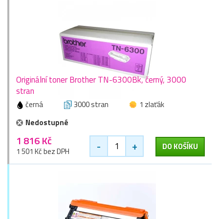
Originální toner Brother TN-6300Bk, černý, 3000
stran
černá
3000 stran
1 zlaťák
Nedostupné
1 816 Kč
-
+
DO KOŠÍKU
1 501 Kč bez DPH