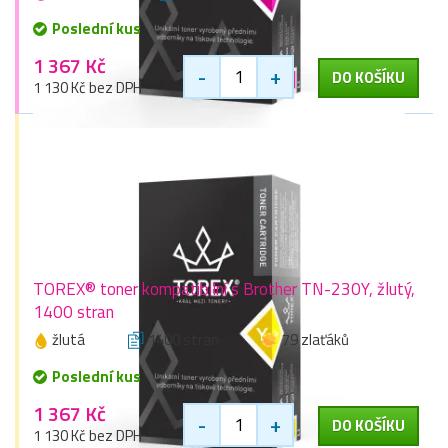
Poslední kus
1 367 Kč
-
+
DO KOŠÍKU
1 130 Kč bez DPH
TOREX® toner kompatibilní s Brother TN-230Y, žlutý,
1400 stran
žlutá
1400 stran
79 zlaťáků
Poslední kus
1 367 Kč
-
+
DO KOŠÍKU
1 130 Kč bez DPH