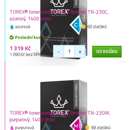
TOREX® toner kompatibilní s Brother TN-230C,
azurový, 1400 stran
azurová
1400 stran
60 zlaťáků
Poslední kus
1 319 Kč
-
+
DO KOŠÍKU
1 090 Kč bez DPH
TOREX® toner kompatibilní s Brother TN-230M,
purpurový, 1400 stran
purpurová
1400 stran
68 zlaťáků