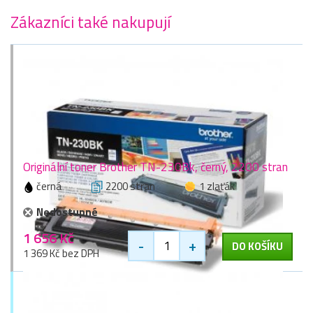
Zákazníci také nakupují
Originální toner Brother TN-230Bk, černý, 2200 stran
černá
2200 stran
1 zlaťák
Nedostupné
1 656 Kč
-
+
DO KOŠÍKU
1 369 Kč bez DPH