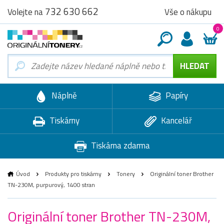
732 630 662
Vše o nákupu
Volejte na
0
Náplně
Papíry
Tiskárny
Kancelář
Tiskárna zdarma
Úvod
Produkty pro tiskárny
Tonery
Originální toner Brother
TN-230M, purpurový, 1400 stran
Originální toner Brother TN-230M,