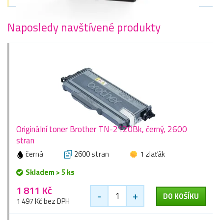
Naposledy navštívené produkty
Originální toner Brother TN-2120Bk, černý, 2600
stran
černá
2600 stran
1 zlaťák
Skladem > 5 ks
1 811 Kč
-
+
DO KOŠÍKU
1 497 Kč bez DPH