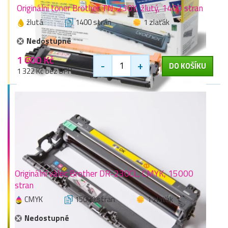
Originální toner Brother TN-230Y, žlutý, 1400 stran
žlutá
1400 stran
1 zlaťák
Nedostupné
1 600 Kč
-
+
DO KOŠÍKU
1 322 Kč bez DPH
Originální válec Brother DR-230CL, CMYK, 15000
stran
CMYK
15000 stran
1 zlaťák
Nedostupné