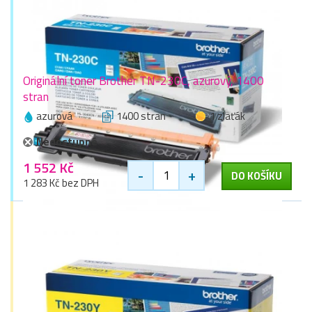
Originální toner Brother TN-230C, azurový, 1400
stran
azurová
1400 stran
1 zlaťák
Nedostupné
1 552 Kč
-
+
DO KOŠÍKU
1 283 Kč bez DPH