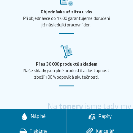
Objednávka už zítra u vás
Při objednávce do 17:00 garantujeme doručení
již následující pracovní den.
Přes 30 000 produktů skladem
Naše sklady jsou plné produktů a dostupnost
zboží 100 % odpovídá skutečnosti.
Na
tonery
jsme tady my.
Náplně
Papíry
Tiskárny
Kancelář