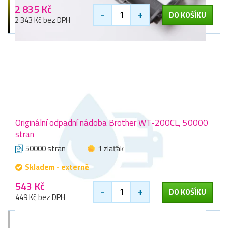
2 835 Kč
-
+
DO KOŠÍKU
2 343 Kč bez DPH
Originální odpadní nádoba Brother WT-200CL, 50000
stran
50000 stran
1 zlaťák
Skladem - externě
543 Kč
-
+
DO KOŠÍKU
449 Kč bez DPH