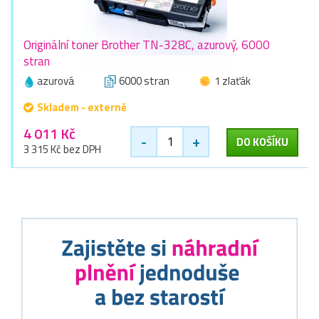
Originální toner Brother TN-328C, azurový, 6000
stran
azurová
6000 stran
1 zlaťák
Skladem - externě
4 011 Kč
-
+
DO KOŠÍKU
3 315 Kč bez DPH