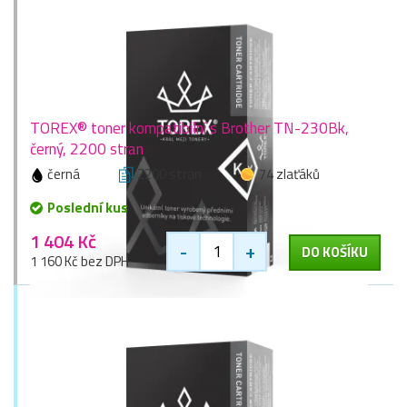
TOREX® toner kompatibilní s Brother TN-230Bk,
černý, 2200 stran
černá
2200 stran
74 zlaťáků
Poslední kus
1 404 Kč
-
+
DO KOŠÍKU
1 160 Kč bez DPH