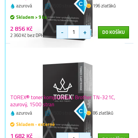
azurová
3500 stran
196 zlaťáků
Skladem > 9 ks
2 856 Kč
-
+
DO KOŠÍKU
2 360 Kč bez DPH
TOREX® toner kompatibilní s Brother TN-321C,
azurový, 1500 stran
azurová
1500 stran
86 zlaťáků
Skladem - externě
1 682 Kč