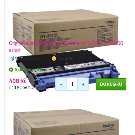
Originální odpadní nádoba Brother WT-320CL, 50000
stran
50000 stran
1 zlaťák
Skladem > 9 ks
498 Kč
-
+
DO KOŠÍKU
411 Kč bez DPH