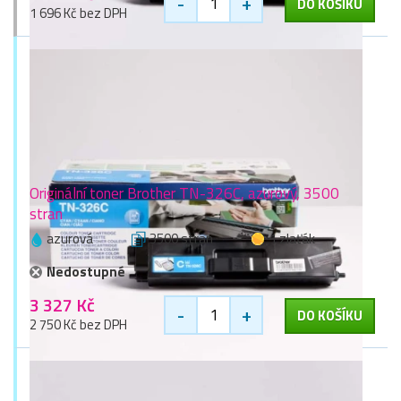
-
+
DO KOŠÍKU
1 696 Kč bez DPH
Originální toner Brother TN-326C, azurový, 3500
stran
azurová
3500 stran
1 zlaťák
Nedostupné
3 327 Kč
-
+
DO KOŠÍKU
2 750 Kč bez DPH