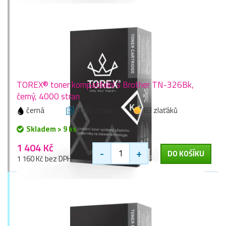
TOREX® toner kompatibilní s Brother TN-326Bk,
černý, 4000 stran
černá
4000 stran
83 zlaťáků
Skladem > 9 ks
1 404 Kč
-
+
DO KOŠÍKU
1 160 Kč bez DPH