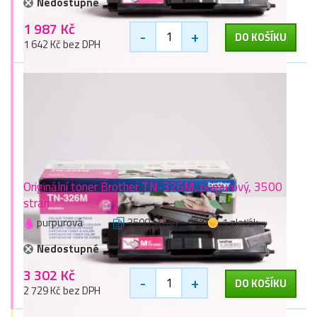
Nedostupné
1 987 Kč
-
+
DO KOŠÍKU
1 642 Kč bez DPH
Originální toner Brother TN-326M, purpurový, 3500
stran
purpurová
3500 stran
1 zlaťák
Nedostupné
3 302 Kč
-
+
DO KOŠÍKU
2 729 Kč bez DPH