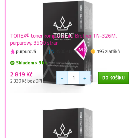
TOREX® toner kompatibilní s Brother TN-326M,
purpurový, 3500 stran
purpurová
3500 stran
195 zlaťáků
Skladem > 9 ks
2 819 Kč
-
+
DO KOŠÍKU
2 330 Kč bez DPH