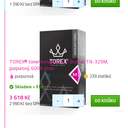
-
+
DO KOŠÍKU
1 390 Kč bez DPH
TOREX® toner kompatibilní s Brother TN-329M,
purpurový, 6000 stran
purpurová
6000 stran
239 zlaťáků
Skladem > 9 ks
3 618 Kč
-
+
DO KOŠÍKU
2 990 Kč bez DPH