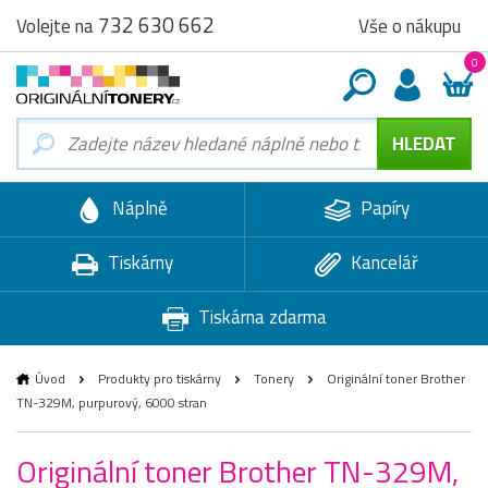
732 630 662
Vše o nákupu
Volejte na
0
Náplně
Papíry
Tiskárny
Kancelář
Tiskárna zdarma
Úvod
Produkty pro tiskárny
Tonery
Originální toner Brother
TN-329M, purpurový, 6000 stran
Originální toner Brother TN-329M,