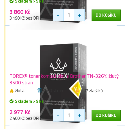
Skladem > 9 ks
3 860 Kč
-
+
DO KOŠÍKU
3 190 Kč bez DPH
TOREX® toner kompatibilní s Brother TN-326Y, žlutý,
3500 stran
žlutá
3500 stran
207 zlaťáků
Skladem > 9 ks
2 977 Kč
-
+
DO KOŠÍKU
2 460 Kč bez DPH