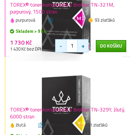
TOREX® toner kompatibilní s Brother TN-321M,
purpurový, 1500 stran
purpurová
1500 stran
93 zlaťáků
Skladem > 9 ks
1 730 Kč
-
+
DO KOŠÍKU
1 430 Kč bez DPH
TOREX® toner kompatibilní s Brother TN-329Y, žlutý,
6000 stran
žlutá
6000 stran
281 zlaťáků