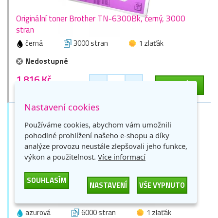
Originální toner Brother TN-6300Bk, černý, 3000
stran
černá
3000 stran
1 zlaťák
Nedostupné
1 816 Kč
-
+
DO KOŠÍKU
1 501 Kč bez DPH
Nastavení cookies
Používáme cookies, abychom vám umožnili
pohodlné prohlížení našeho e-shopu a díky
analýze provozu neustále zlepšovali jeho funkce,
výkon a použitelnost.
Více informací
SOUHLASÍM
NASTAVENÍ
VŠE VYPNUTO
Originální toner Brother TN-328C, azurový, 6000
stran
azurová
6000 stran
1 zlaťák