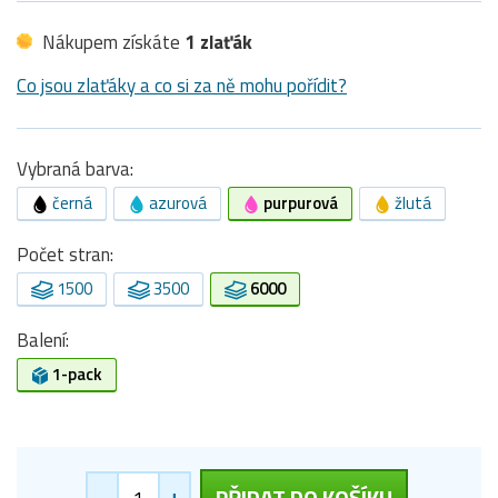
Nákupem získáte
1 zlaťák
Co jsou zlaťáky a co si za ně mohu pořídit?
Vybraná barva:
černá
azurová
purpurová
žlutá
Počet stran:
1500
3500
6000
Balení:
1-pack
-
+
PŘIDAT DO KOŠÍKU