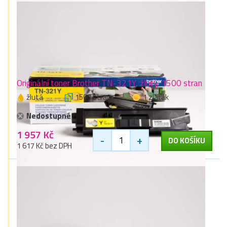
Originální toner Brother TN-321Y, žlutý, 1500 stran
žlutá
1500 stran
1 zlaťák
Nedostupné
1 957 Kč
-
+
DO KOŠÍKU
1 617 Kč bez DPH