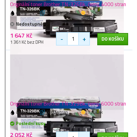
Originální toner Brother TN-326Bk, černý, 4000 stran
černá
4000 stran
1 zlaťák
Nedostupné
1 647 Kč
-
+
DO KOŠÍKU
1 361 Kč bez DPH
Originální toner Brother TN-329Bk, černý, 6000 stran
černá
6000 stran
1 zlaťák
Poslední kusy
2 052 Kč