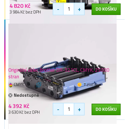
4 820 Kč
-
+
DO KOŠÍKU
3 984 Kč bez DPH
Originální válec Brother DR-321CL, CMYK, 25000
stran
CMYK
25000 stran
1 zlaťák
Nedostupné
4 392 Kč
-
+
DO KOŠÍKU
3 630 Kč bez DPH