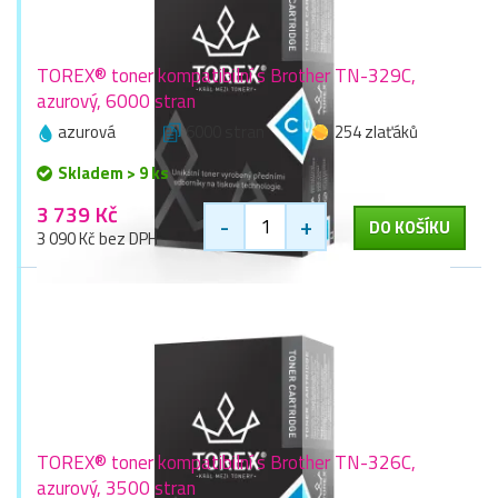
TOREX® toner kompatibilní s Brother TN-329C,
azurový, 6000 stran
azurová
6000 stran
254 zlaťáků
Skladem > 9 ks
3 739 Kč
-
+
DO KOŠÍKU
3 090 Kč bez DPH
TOREX® toner kompatibilní s Brother TN-326C,
azurový, 3500 stran