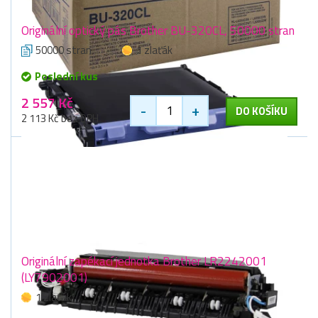
Originální optický pás Brother BU-320CL, 50000 stran
50000 stran
1 zlaťák
Poslední kus
2 557 Kč
-
+
DO KOŠÍKU
2 113 Kč bez DPH
Originální zapékací jednotka Brother LR2242001
(LY7902001)
1 zlaťák