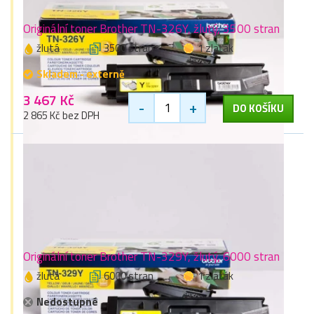
Originální toner Brother TN-326Y, žlutý, 3500 stran
žlutá
3500 stran
1 zlaťák
Skladem - externě
3 467 Kč
-
+
DO KOŠÍKU
2 865 Kč bez DPH
Originální toner Brother TN-329Y, žlutý, 6000 stran
žlutá
6000 stran
1 zlaťák
Nedostupné