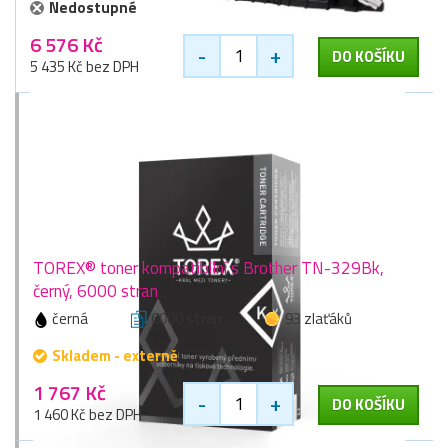
Nedostupné
6 576 Kč
-
+
DO KOŠÍKU
5 435 Kč bez DPH
TOREX® toner kompatibilní s Brother TN-329Bk,
černý, 6000 stran
černá
6000 stran
93 zlaťáků
Skladem - externě
1 767 Kč
-
+
DO KOŠÍKU
1 460 Kč bez DPH