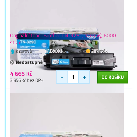
Originální toner Brother TN-329C, azurový, 6000
stran
azurová
6000 stran
1 zlaťák
Nedostupné
4 665 Kč
-
+
DO KOŠÍKU
3 856 Kč bez DPH