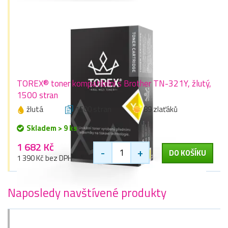
TOREX® toner kompatibilní s Brother TN-321Y, žlutý,
1500 stran
žlutá
1500 stran
89 zlaťáků
Skladem > 9 ks
1 682 Kč
-
+
DO KOŠÍKU
1 390 Kč bez DPH
Naposledy navštívené produkty