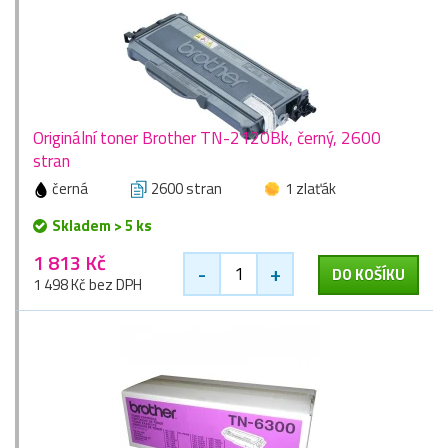
Originální toner Brother TN-2120Bk, černý, 2600
stran
černá
2600 stran
1 zlaťák
Skladem > 5 ks
1 813 Kč
-
+
DO KOŠÍKU
1 498 Kč bez DPH