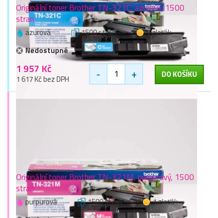
Originální toner Brother TN-321C, azurový, 1500
stran
azurová
1500 stran
1 zlaťák
Nedostupné
1 957 Kč
-
+
DO KOŠÍKU
1 617 Kč bez DPH
Originální toner Brother TN-321M, purpurový, 1500
stran
purpurová
1500 stran
1 zlaťák