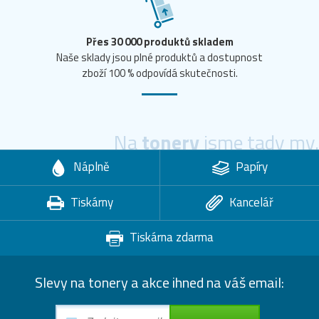
Přes 30 000 produktů skladem
Naše sklady jsou plné produktů a dostupnost
zboží 100 % odpovídá skutečnosti.
Na
tonery
jsme tady my.
Náplně
Papíry
Tiskárny
Kancelář
Tiskárna zdarma
Slevy na tonery a akce ihned na váš email: