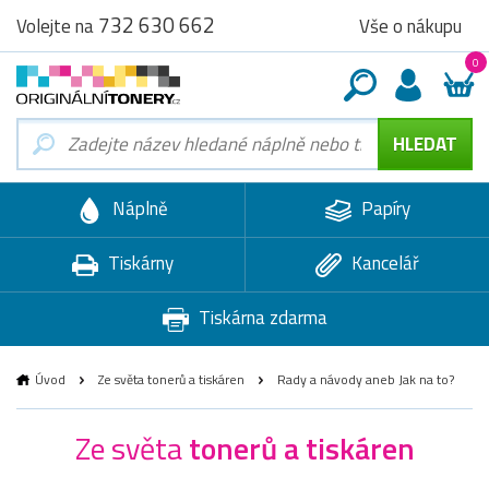
732 630 662
Vše o nákupu
Volejte na
0
Náplně
Papíry
Tiskárny
Kancelář
Tiskárna zdarma
Úvod
Ze světa tonerů a tiskáren
Rady a návody aneb Jak na to?
Ze světa
tonerů a tiskáren