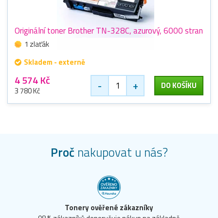
Originální toner Brother TN-328C, azurový, 6000 stran
1 zlaťák
Skladem - externě
4 574 Kč
-
+
DO KOŠÍKU
3 780 Kč
Proč
nakupovat u nás?
Tonery ověřené zákazníky