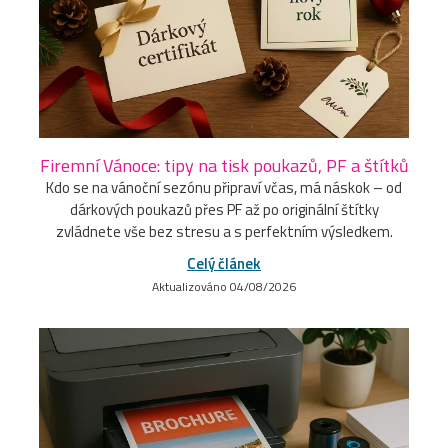
Firemní Vánoce: tipy na tisk poukazů, PF a štítků
Kdo se na vánoční sezónu připraví včas, má náskok – od
dárkových poukazů přes PF až po originální štítky
zvládnete vše bez stresu a s perfektním výsledkem.
Celý článek
Aktualizováno 04/08/2026