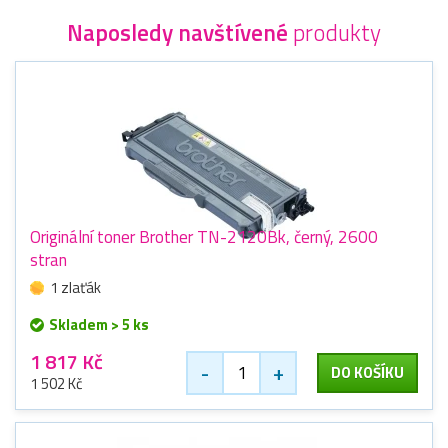
Naposledy navštívené
produkty
Originální toner Brother TN-2120Bk, černý, 2600
stran
1 zlaťák
Skladem > 5 ks
1 817 Kč
-
+
DO KOŠÍKU
1 502 Kč