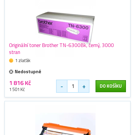
Originální toner Brother TN-6300Bk, černý, 3000
stran
1 zlaťák
Nedostupné
1 816 Kč
-
+
DO KOŠÍKU
1 501 Kč