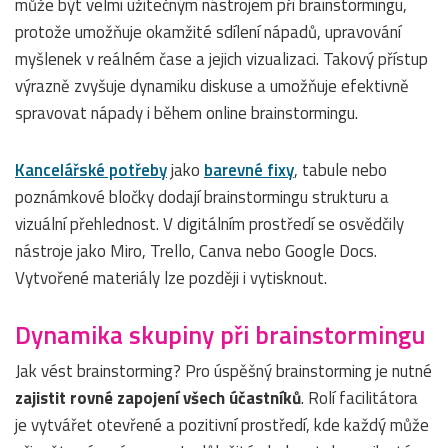
může být velmi užitečným nástrojem při brainstormingu,
protože umožňuje okamžité sdílení nápadů, upravování
myšlenek v reálném čase a jejich vizualizaci. Takový přístup
výrazně zvyšuje dynamiku diskuse a umožňuje efektivně
spravovat nápady i během online brainstormingu.
Kancelářské potřeby
jako
barevné fixy
, tabule nebo
poznámkové bločky dodají brainstormingu strukturu a
vizuální přehlednost. V digitálním prostředí se osvědčily
nástroje jako Miro, Trello, Canva nebo Google Docs.
Vytvořené materiály lze později i vytisknout.
Dynamika skupiny při brainstormingu
Jak vést brainstorming? Pro úspěšný brainstorming je nutné
zajistit rovné zapojení všech účastníků
. Rolí facilitátora
je vytvářet otevřené a pozitivní prostředí, kde každý může