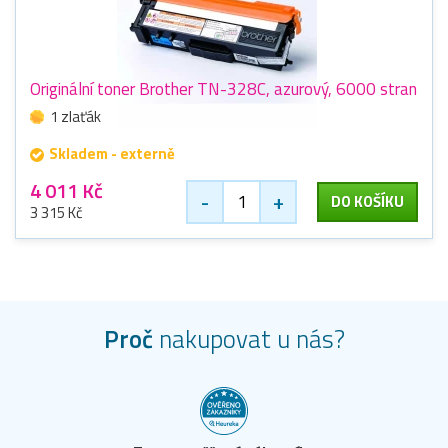
Originální toner Brother TN-328C, azurový, 6000 stran
1 zlaťák
Skladem - externě
4 011 Kč
-
+
DO KOŠÍKU
3 315 Kč
Proč
nakupovat u nás?