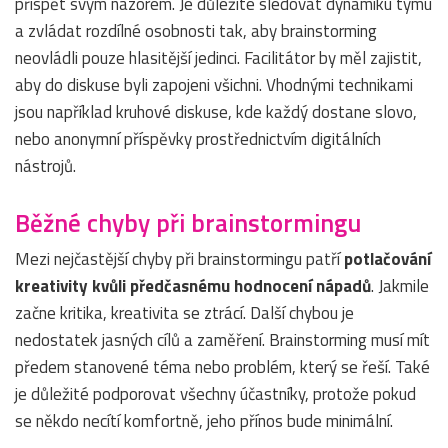
přispět svým názorem. Je důležité sledovat dynamiku týmu
a zvládat rozdílné osobnosti tak, aby brainstorming
neovládli pouze hlasitější jedinci. Facilitátor by měl zajistit,
aby do diskuse byli zapojeni všichni. Vhodnými technikami
jsou například kruhové diskuse, kde každý dostane slovo,
nebo anonymní příspěvky prostřednictvím digitálních
nástrojů.
Běžné chyby při brainstormingu
Mezi nejčastější chyby při brainstormingu patří
potlačování
kreativity kvůli předčasnému hodnocení nápadů
. Jakmile
začne kritika, kreativita se ztrácí. Další chybou je
nedostatek jasných cílů a zaměření. Brainstorming musí mít
předem stanovené téma nebo problém, který se řeší. Také
je důležité podporovat všechny účastníky, protože pokud
se někdo necítí komfortně, jeho přínos bude minimální.