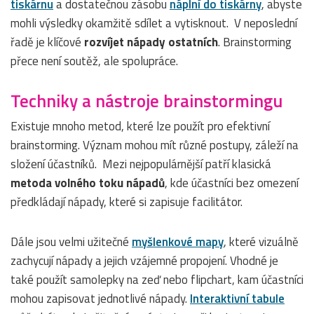
tiskárnu
a dostatečnou zásobu
náplní do tiskárny
, abyste
mohli výsledky okamžitě sdílet a vytisknout. V neposlední
řadě je klíčové
rozvíjet nápady ostatních
. Brainstorming
přece není soutěž, ale spolupráce.
Techniky a nástroje brainstormingu
Existuje mnoho metod, které lze použít pro efektivní
brainstorming. Význam mohou mít různé postupy, záleží na
složení účastníků. Mezi nejpopulárnější patří klasická
metoda volného toku nápadů
, kde účastníci bez omezení
předkládají nápady, které si zapisuje facilitátor.
Dále jsou velmi užitečné
myšlenkové mapy
, které vizuálně
zachycují nápady a jejich vzájemné propojení. Vhodné je
také použít samolepky na zeď nebo flipchart, kam účastníci
mohou zapisovat jednotlivé nápady.
Interaktivní tabule