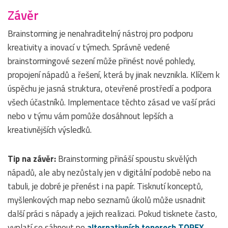
Závěr
Brainstorming je nenahraditelný nástroj pro podporu
kreativity a inovací v týmech. Správně vedené
brainstormingové sezení může přinést nové pohledy,
propojení nápadů a řešení, která by jinak nevznikla. Klíčem k
úspěchu je jasná struktura, otevřené prostředí a podpora
všech účastníků. Implementace těchto zásad ve vaší práci
nebo v týmu vám pomůže dosáhnout lepších a
kreativnějších výsledků.
Tip na závěr:
Brainstorming přináší spoustu skvělých
nápadů, ale aby nezůstaly jen v digitální podobě nebo na
tabuli, je dobré je přenést i na papír. Tisknutí konceptů,
myšlenkových map nebo seznamů úkolů může usnadnit
další práci s nápady a jejich realizaci. Pokud tisknete často,
vyplatí se sáhnout po
alternativních tonerech TOREX
,