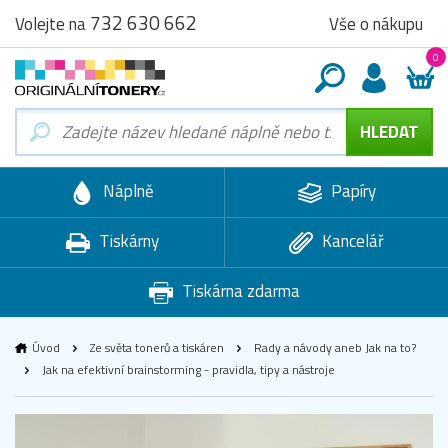
732 630 662
Vše o nákupu
Volejte na
0
Náplně
Papíry
Tiskárny
Kancelář
Tiskárna zdarma
Úvod
Ze světa tonerů a tiskáren
Rady a návody aneb Jak na to?
Jak na efektivní brainstorming - pravidla, tipy a nástroje