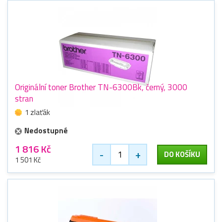
Originální toner Brother TN-6300Bk, černý, 3000
stran
1 zlaťák
Nedostupné
1 816 Kč
-
+
DO KOŠÍKU
1 501 Kč