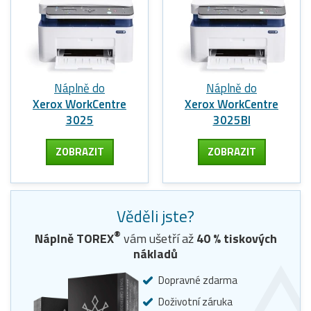
Náplně do
Náplně do
Xerox WorkCentre
Xerox WorkCentre
3025
3025BI
ZOBRAZIT
ZOBRAZIT
Věděli jste?
®
Náplně TOREX
vám ušetří až
40
% tiskových
nákladů
Dopravné zdarma
Doživotní záruka