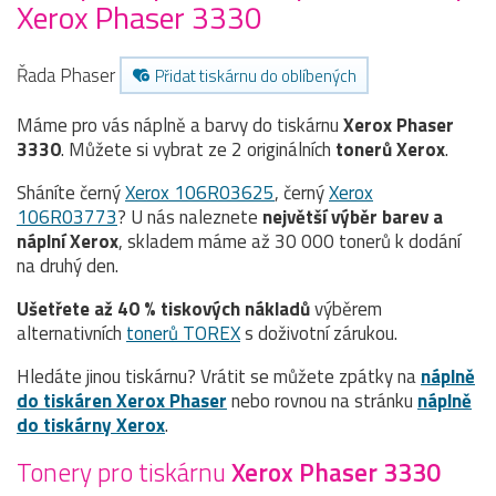
Xerox Phaser 3330
Řada Phaser
Přidat tiskárnu do oblíbených
Máme pro vás náplně a barvy do tiskárnu
Xerox Phaser
3330
. Můžete si vybrat ze 2 originálních
tonerů
Xerox
.
Sháníte černý
Xerox 106R03625
, černý
Xerox
106R03773
? U nás naleznete
největší výběr barev a
náplní Xerox
, skladem máme až 30 000 tonerů k dodání
na druhý den.
Ušetřete až 40 % tiskových nákladů
výběrem
alternativních
tonerů TOREX
s doživotní zárukou.
Hledáte jinou tiskárnu? Vrátit se můžete zpátky na
náplně
do tiskáren Xerox Phaser
nebo rovnou na stránku
náplně
do tiskárny Xerox
.
Tonery pro tiskárnu
Xerox Phaser 3330