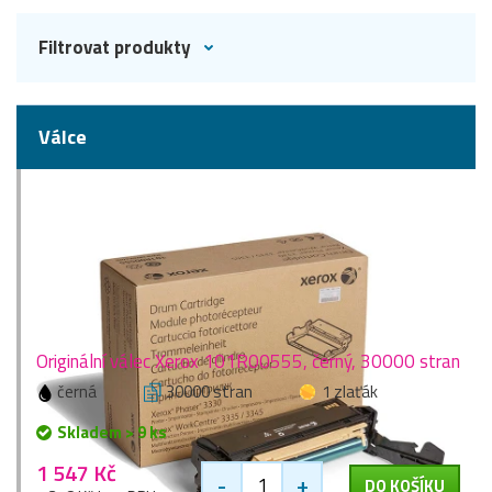
Filtrovat produkty
Válce
Originální válec Xerox 101R00555, černý, 30000 stran
černá
30000 stran
1 zlaťák
Skladem > 9 ks
1 547 Kč
-
+
DO KOŠÍKU