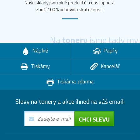
Naše sklady jsou plné produktů a dostupnost
zboží 100 % odpovídá skutečnosti.
Na
tonery
jsme tady my.
Náplně
Papíry
Tiskárny
Kancelář
Tiskárna zdarma
Slevy na tonery a akce ihned na váš email:
CHCI SLEVU