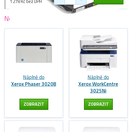
1 278 Kč bez DPH
Nejoblíbenější
tiskárny Xerox
Náplně do
Náplně do
Xerox Phaser 3020B
Xerox WorkCentre
3025Ni
ZOBRAZIT
ZOBRAZIT