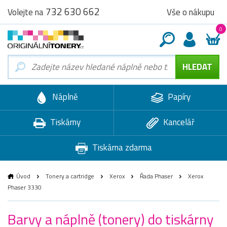
732 630 662
Vše o nákupu
Volejte na
0
Náplně
Papíry
Tiskárny
Kancelář
Tiskárna zdarma
Úvod
Tonery a cartridge
Xerox
Řada Phaser
Xerox
Phaser 3330
Barvy a náplně (tonery) do tiskárny