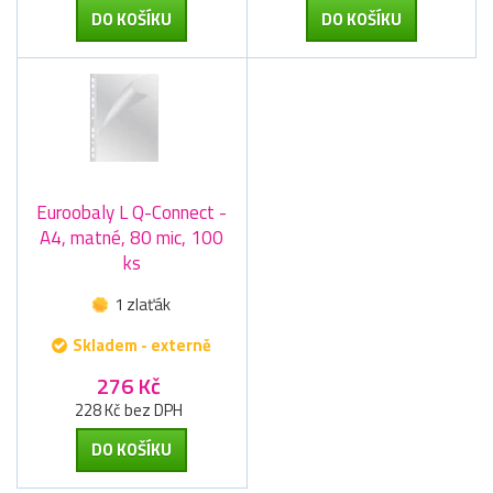
DO KOŠÍKU
DO KOŠÍKU
Euroobaly L Q-Connect -
A4, matné, 80 mic, 100
ks
1 zlaťák
Skladem - externě
276 Kč
228 Kč bez DPH
DO KOŠÍKU