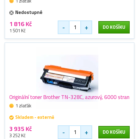
1 zlaťák
Nedostupné
1 816 Kč
-
+
DO KOŠÍKU
1 501 Kč
Originální toner Brother TN-328C, azurový, 6000 stran
1 zlaťák
Skladem - externě
3 935 Kč
-
+
DO KOŠÍKU
3 252 Kč