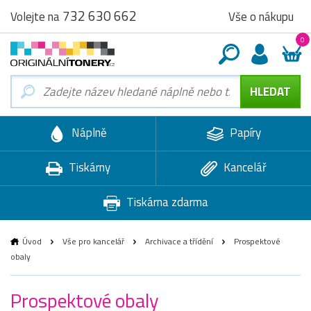
732 630 662
Vše o nákupu
Volejte na
0
Náplně
Papíry
Tiskárny
Kancelář
Tiskárna zdarma
Úvod
Vše pro kancelář
Archivace a třídění
Prospektové
obaly
Prospektové obaly