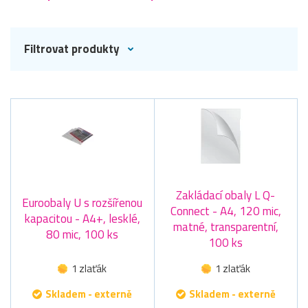
Filtrovat produkty
Zakládací obaly L Q-
Euroobaly U s rozšířenou
Connect - A4, 120 mic,
kapacitou - A4+, lesklé,
matné, transparentní,
80 mic, 100 ks
100 ks
1 zlaťák
1 zlaťák
Skladem - externě
Skladem - externě