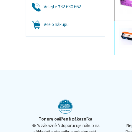
Volejte 732 630 662
Vše o nákupu
Tonery ověřené zákazníky
98 % zákazníků doporučuje nákup na
Ne
základně dotazníku spokojenosti.
Dop