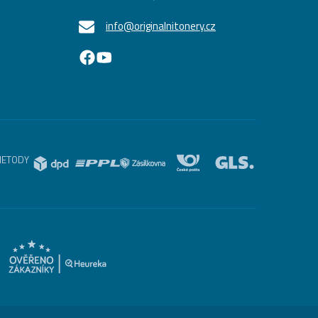
info@originalnitonery.cz
METODY