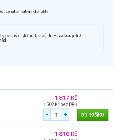
ouze informativní charakter.
ty pevný disk (hdd, ssd) dnes
zakoupili 2
íci
1 817 Kč
1 502 Kč bez DPH
-
+
DO KOŠÍKU
1 816 Kč