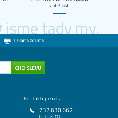
skutečnosti.
y
jsme tady my.
Tiskárna zdarma
CHCI SLEVU
Kontaktujte nás
732 630 662
Po-Pá 8-17 h