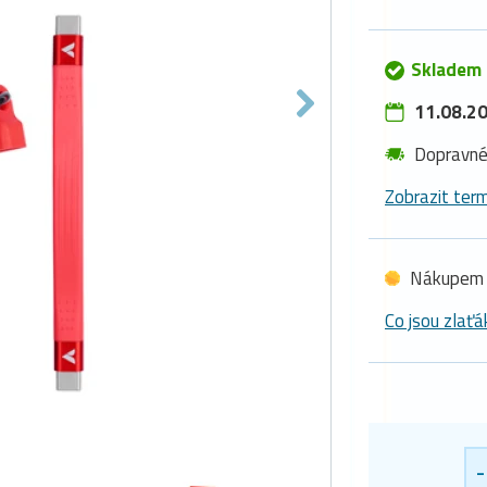
Skladem 
11.08.20
Dopravn
Zobrazit term
Nákupem 
Co jsou zlaťá
-