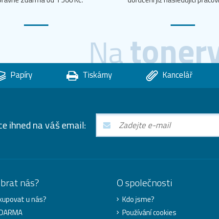
toner
Na
Papíry
Tiskárny
Kancelář
ce ihned na váš email:
ybrat nás?
O společnosti
kupovat u nás?
Kdo jsme?
ZDARMA
Používání cookies