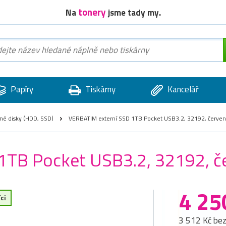
tonery
Na
jsme tady my.
Papíry
Tiskárny
Kancelář
né disky (HDD, SSD)
VERBATIM externí SSD 1TB Pocket USB3.2, 32192, červe
1TB Pocket USB3.2, 32192, č
4 25
ci
3 512 Kč be