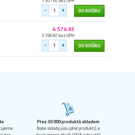
1 501 Kč bez DPH
-
+
DO KOŠÍKU
4 574 Kč
3 780 Kč bez DPH
-
+
DO KOŠÍKU
ás
Přes 30 000 produktů skladem
ntujeme
Naše sklady jsou plné produktů a
ní den.
dostupnost zboží 100 % odpovídá