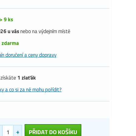
> 9 ks
26 u vás
nebo na výdejním místě
é
zdarma
ín doručení a ceny dopravy
získáte
1 zlaťák
ky a co si za ně mohu pořídit?
+
PŘIDAT DO KOŠÍKU