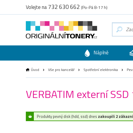
732 630 662
Volejte na
(Po-Pá 8-17 h)
Náplně
Úvod
Vše pro kancelář
Spotřební elektronika
Pev
VERBATIM externí SSD 
Produkty pevný disk (hdd, ssd) dnes
zakoupili 2 zákazní