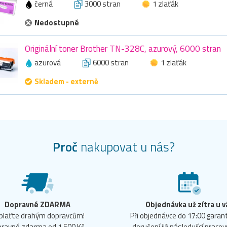
černá
3000 stran
1 zlaťák
Nedostupné
Originální toner Brother TN-328C, azurový, 6000 stran
azurová
6000 stran
1 zlaťák
Skladem - externě
Proč
nakupovat u nás?
Dopravné ZDARMA
Objednávka už zítra u v
plaťte drahým dopravcům!
Při objednávce do 17:00 gara
ravné zdarma od 1 500 Kč.
doručení již následující pracov