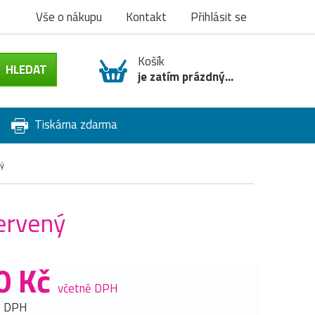
Vše o nákupu
Kontakt
Přihlásit se
Košík
je zatím prázdný...
Tiskárna zdarma
ný
ervený
0 Kč
včetně DPH
z DPH