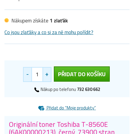
Nákupem získáte
1 zlaťák
Co jsou zlaťáky a co si za ně mohu pořídit?
-
+
PŘIDAT DO KOŠÍKU
Nákup po telefonu
732 630 662
Přidat do “Moje produkty”
Originální toner Toshiba T-8560E
(6AK00000213), černý, 73900 stran