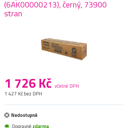
(6AK00000213), černý, 73900
stran
1 726 Kč
včetně DPH
1 427 Kč bez DPH
Nedostupné
Dopravné
zdarma