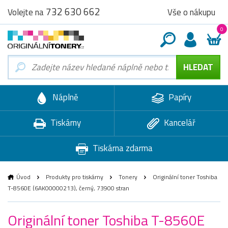
732 630 662
Vše o nákupu
Volejte na
0
Náplně
Papíry
Tiskárny
Kancelář
Tiskárna zdarma
Úvod
Produkty pro tiskárny
Tonery
Originální toner Toshiba
T-8560E (6AK00000213), černý, 73900 stran
Originální toner Toshiba T-8560E