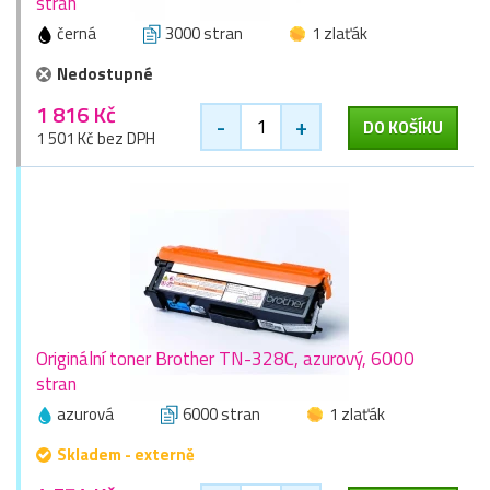
stran
černá
3000 stran
1 zlaťák
Nedostupné
1 816 Kč
-
+
DO KOŠÍKU
1 501 Kč bez DPH
Originální toner Brother TN-328C, azurový, 6000
stran
azurová
6000 stran
1 zlaťák
Skladem - externě