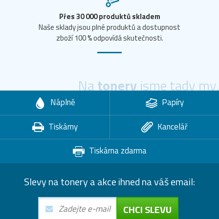
Přes 30 000 produktů skladem
Naše sklady jsou plné produktů a dostupnost
zboží 100 % odpovídá skutečnosti.
Na
tonery
jsme tady my.
Náplně
Papíry
Tiskárny
Kancelář
Tiskárna zdarma
Slevy na tonery a akce ihned na váš email:
CHCI SLEVU