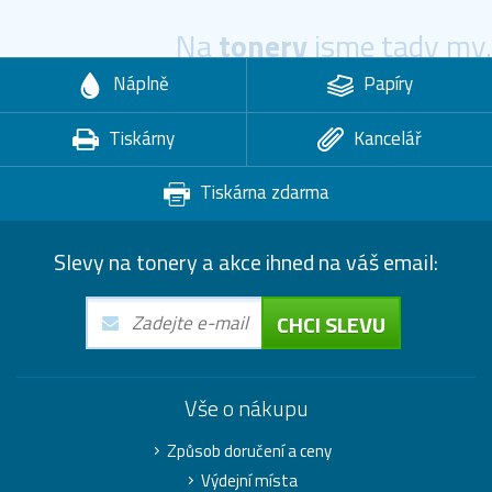
Na
tonery
jsme tady my.
Náplně
Papíry
Tiskárny
Kancelář
Tiskárna zdarma
Slevy na tonery a akce ihned na váš email:
CHCI SLEVU
Vše o nákupu
Způsob doručení a ceny
Výdejní místa