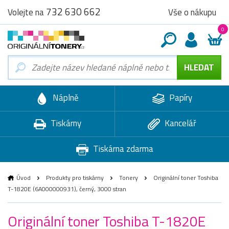
732 630 662
Vše o nákupu
Volejte na
0
Náplně
Papíry
Tiskárny
Kancelář
Tiskárna zdarma
Úvod
Produkty pro tiskárny
Tonery
Originální toner Toshiba
T-1820E (6A000000931), černý, 3000 stran
Originální toner Toshiba T-1820E