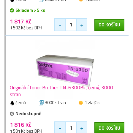
Skladem > 5 ks
1 817 Kč
-
+
DO KOŠÍKU
1 502 Kč bez DPH
Originální toner Brother TN-6300Bk, černý, 3000
stran
černá
3000 stran
1 zlaťák
Nedostupné
1 816 Kč
-
+
DO KOŠÍKU
1 501 Kč bez DPH