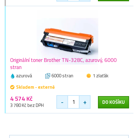
Originální toner Brother TN-328C, azurový, 6000
stran
azurová
6000 stran
1 zlaťák
Skladem - externě
4 574 Kč
-
+
DO KOŠÍKU
3 780 Kč bez DPH