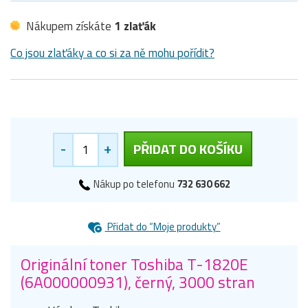
Nákupem získáte
1 zlaťák
Co jsou zlaťáky a co si za ně mohu pořídit?
-
+
PŘIDAT DO KOŠÍKU
Nákup po telefonu
732 630 662
Přidat do “Moje produkty”
Originální toner Toshiba T-1820E
(6A000000931), černý, 3000 stran