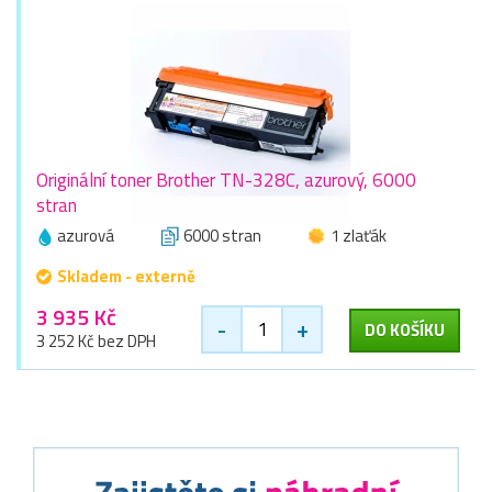
Originální toner Brother TN-328C, azurový, 6000
stran
azurová
6000 stran
1 zlaťák
Skladem - externě
3 935 Kč
-
+
DO KOŠÍKU
3 252 Kč bez DPH