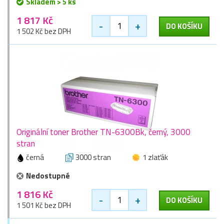
Skladem > 5 ks
1 817 Kč
-
+
DO KOŠÍKU
1 502 Kč bez DPH
Originální toner Brother TN-6300Bk, černý, 3000
stran
černá
3000 stran
1 zlaťák
Nedostupné
1 816 Kč
-
+
DO KOŠÍKU
1 501 Kč bez DPH