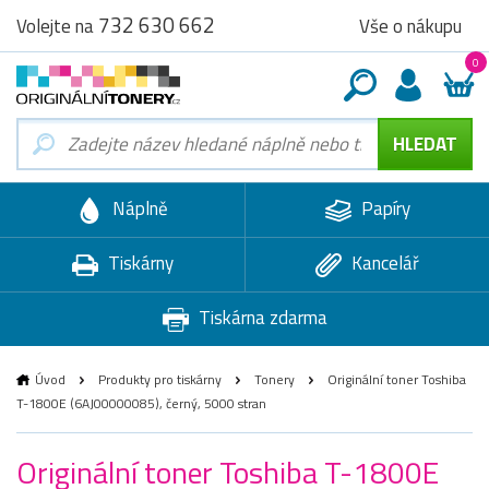
732 630 662
Vše o nákupu
Volejte na
0
Náplně
Papíry
Tiskárny
Kancelář
Tiskárna zdarma
Úvod
Produkty pro tiskárny
Tonery
Originální toner Toshiba
T-1800E (6AJ00000085), černý, 5000 stran
Originální toner Toshiba T-1800E