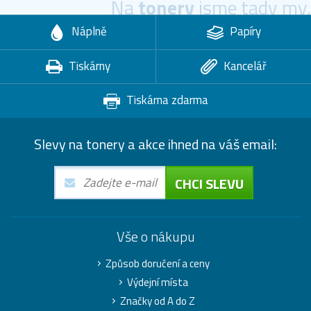
Na
tonery
jsme tady my.
Náplně
Papíry
Tiskárny
Kancelář
Tiskárna zdarma
Slevy na tonery a akce ihned na váš email:
CHCI SLEVU
Vše o nákupu
Způsob doručení a ceny
Výdejní místa
Značky od A do Z