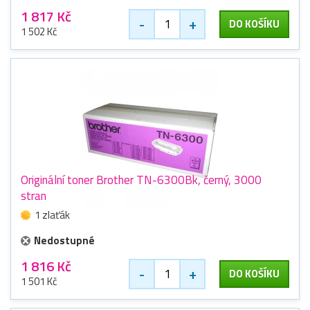
1 817 Kč
-
+
DO KOŠÍKU
1 502 Kč
Originální toner Brother TN-6300Bk, černý, 3000
stran
1 zlaťák
Nedostupné
1 816 Kč
-
+
DO KOŠÍKU
1 501 Kč