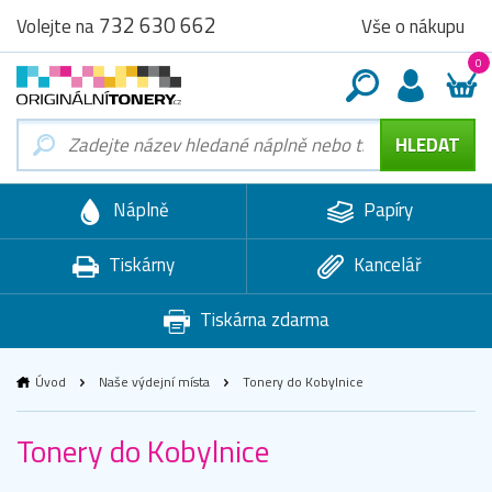
732 630 662
Vše o nákupu
Volejte na
0
Náplně
Papíry
Tiskárny
Kancelář
Tiskárna zdarma
Úvod
Naše výdejní místa
Tonery do Kobylnice
Tonery do Kobylnice