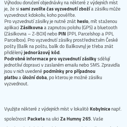
Výhodou doručení objednávky na některé z výdejních míst
je, že si
sami zvolíte čas vyzvednutí zboží
a zásilku může
vyzvednout kdokoliv, koho pověříte.
Pro vyzvednutí zásilky je nutné znát
heslo
, mít staženou
aplikaci
Zásilkovna
a zapnutou polohu (GPS) a bluetooth
(Zásilkovna – Z-BOX) nebo
PIN
(PPL Parcelshop a PPL
Parcelbox). Pro vyzvednutí zásilky prostřednictvím České
pošty (Balík na poštu, balík do Balíkovny) je třeba znát
přidělený
jednorázový kód
.
Podrobné informace pro vyzvednutí zásilky
sdělují
jednotliví dopravci v zaslaném emailu nebo SMS. Zpravidla
jsou v nich uvedené
podmínky pro případnou
platbu
a
úložní doba
, po kterou je možné zásilku
vyzvednout.
Využijte některé z výdejních míst v lokalitě
Kobylnice
např.
společnost
Packeta
na ulici
Za Humny 265
. Vaše