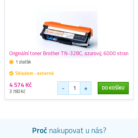
Originální toner Brother TN-328C, azurový, 6000 stran
1 zlaťák
Skladem - externě
4 574 Kč
-
+
DO KOŠÍKU
3 780 Kč
Proč
nakupovat u nás?