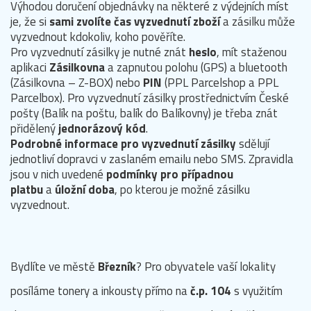
Výhodou doručení objednávky na některé z výdejních míst
je, že si
sami zvolíte čas vyzvednutí zboží
a zásilku může
vyzvednout kdokoliv, koho pověříte.
Pro vyzvednutí zásilky je nutné znát
heslo
, mít staženou
aplikaci
Zásilkovna
a zapnutou polohu (GPS) a bluetooth
(Zásilkovna – Z-BOX) nebo
PIN
(PPL Parcelshop a PPL
Parcelbox). Pro vyzvednutí zásilky prostřednictvím České
pošty (Balík na poštu, balík do Balíkovny) je třeba znát
přidělený
jednorázový kód
.
Podrobné informace pro vyzvednutí zásilky
sdělují
jednotliví dopravci v zaslaném emailu nebo SMS. Zpravidla
jsou v nich uvedené
podmínky pro případnou
platbu
a
úložní doba
, po kterou je možné zásilku
vyzvednout.
Bydlíte ve městě
Březník
? Pro obyvatele vaší lokality
posíláme tonery a inkousty přímo na
č.p. 104
s využitím