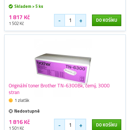
Skladem > 5 ks
1 817 Kč
-
+
DO KOŠÍKU
1 502 Kč
Originální toner Brother TN-6300Bk, černý, 3000
stran
1 zlaťák
Nedostupné
1 816 Kč
-
+
DO KOŠÍKU
1 501 Kč