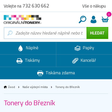
732 630 662
Vše o nákupu
Volejte na
0
Náplně
Papíry
Tiskárny
Kancelář
Tiskárna zdarma
Úvod
Naše výdejní místa
Tonery do Březník
Tonery do Březník