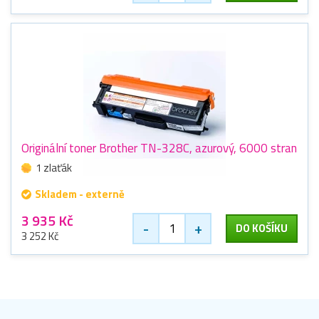
Originální toner Brother TN-328C, azurový, 6000 stran
1 zlaťák
Skladem - externě
3 935 Kč
-
+
DO KOŠÍKU
3 252 Kč