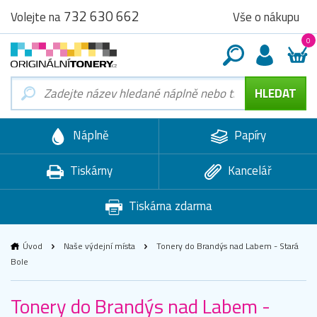
732 630 662
Vše o nákupu
Volejte na
0
Náplně
Papíry
Tiskárny
Kancelář
Tiskárna zdarma
Úvod
Naše výdejní místa
Tonery do Brandýs nad Labem - Stará
Bole
Tonery do Brandýs nad Labem -