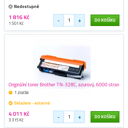
Nedostupné
1 816 Kč
-
+
DO KOŠÍKU
1 501 Kč
Originální toner Brother TN-328C, azurový, 6000 stran
1 zlaťák
Skladem - externě
4 011 Kč
-
+
DO KOŠÍKU
3 315 Kč