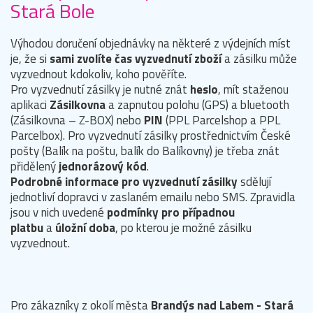
Stará Bole
Výhodou doručení objednávky na některé z výdejních míst
je, že si
sami zvolíte čas vyzvednutí zboží
a zásilku může
vyzvednout kdokoliv, koho pověříte.
Pro vyzvednutí zásilky je nutné znát
heslo
, mít staženou
aplikaci
Zásilkovna
a zapnutou polohu (GPS) a bluetooth
(Zásilkovna – Z-BOX) nebo
PIN
(PPL Parcelshop a PPL
Parcelbox). Pro vyzvednutí zásilky prostřednictvím České
pošty (Balík na poštu, balík do Balíkovny) je třeba znát
přidělený
jednorázový kód
.
Podrobné informace pro vyzvednutí zásilky
sdělují
jednotliví dopravci v zaslaném emailu nebo SMS. Zpravidla
jsou v nich uvedené
podmínky pro případnou
platbu
a
úložní doba
, po kterou je možné zásilku
vyzvednout.
Pro zákazníky z okolí města
Brandýs nad Labem - Stará