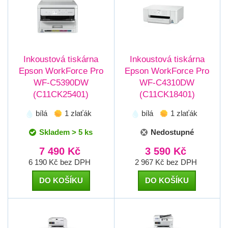
Inkoustová tiskárna
Inkoustová tiskárna
Epson WorkForce Pro
Epson WorkForce Pro
WF-C5390DW
WF-C4310DW
(C11CK25401)
(C11CK18401)
bílá
1 zlaťák
bílá
1 zlaťák
Skladem > 5 ks
Nedostupné
7 490 Kč
3 590 Kč
6 190 Kč bez DPH
2 967 Kč bez DPH
DO KOŠÍKU
DO KOŠÍKU