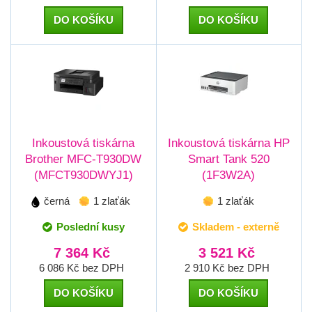
DO KOŠÍKU
DO KOŠÍKU
Inkoustová tiskárna
Inkoustová tiskárna HP
Brother MFC-T930DW
Smart Tank 520
(MFCT930DWYJ1)
(1F3W2A)
černá
1 zlaťák
1 zlaťák
Poslední kusy
Skladem - externě
7 364 Kč
3 521 Kč
6 086 Kč bez DPH
2 910 Kč bez DPH
DO KOŠÍKU
DO KOŠÍKU