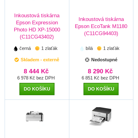
Inkoustová tiskárna
Inkoustová tiskárna
Epson Expression
Epson EcoTank M1180
Photo HD XP-15000
(C11CG94403)
(C11CG43402)
černá
1 zlaťák
bílá
1 zlaťák
Skladem - externě
Nedostupné
8 444 Kč
8 290 Kč
6 978 Kč bez DPH
6 851 Kč bez DPH
DO KOŠÍKU
DO KOŠÍKU