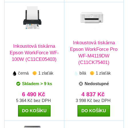
Inkoustová tiskárna
Inkoustová tiskárna
Epson WorkForce Pro
Epson WorkForce WF-
WF-M4119DW
100W (C11CE05403)
(C11CK75401)
černá
1 zlaťák
bílá
1 zlaťák
Skladem > 9 ks
Nedostupné
6 490 Kč
4 837 Kč
5 364 Kč bez DPH
3 998 Kč bez DPH
DO KOŠÍKU
DO KOŠÍKU