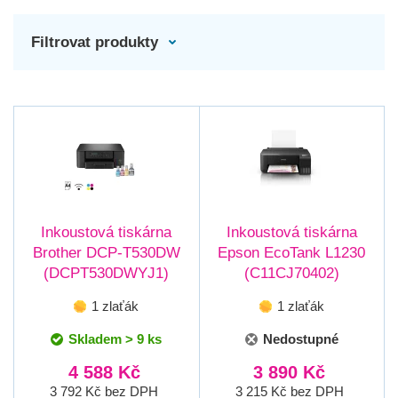
Filtrovat produkty
Inkoustová tiskárna
Inkoustová tiskárna
Brother DCP-T530DW
Epson EcoTank L1230
(DCPT530DWYJ1)
(C11CJ70402)
1 zlaťák
1 zlaťák
Skladem > 9 ks
Nedostupné
4 588 Kč
3 890 Kč
3 792 Kč bez DPH
3 215 Kč bez DPH