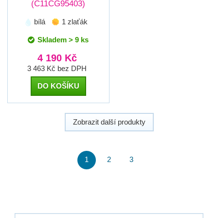
(C11CG95403)
bílá
1 zlaťák
Skladem > 9 ks
4 190 Kč
3 463 Kč bez DPH
DO KOŠÍKU
Zobrazit další produkty
1
2
3