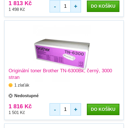
1 813 Kč
-
+
DO KOŠÍKU
1 498 Kč
Originální toner Brother TN-6300Bk, černý, 3000
stran
1 zlaťák
Nedostupné
1 816 Kč
-
+
DO KOŠÍKU
1 501 Kč