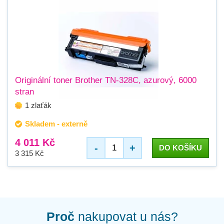
Originální toner Brother TN-328C, azurový, 6000
stran
1 zlaťák
Skladem - externě
4 011 Kč
-
+
DO KOŠÍKU
3 315 Kč
Proč
nakupovat u nás?