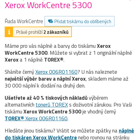
Xerox WorkCentre 5300
Řada WorkCentre
Přidat tiskárnu do oblíbených
Právě prohlíží
2 zákazníků
Máme pro vás náplně a barvy do tiskárnu
Xerox
WorkCentre 5300
. Můžete si vybrat z 1 originální náplně
Xerox
a 1 náplně
TOREX®
.
Sháníte černý
Xerox 006R01160
? U nás naleznete
největší výběr barev a náplní Xerox
, skladem máme až
30 000 náplní k dodání na druhý den.
Ušetřete až 40 % tiskových nákladů
výběrem
alternativních
tonerů TOREX
s doživotní zárukou. Pro Vaši
tiskárnu
Xerox WorkCentre 5300
je vhodný černý
TOREX®
Xerox 006R01160
.
Hledáte jinou tiskárnu? Vrátit se můžete zpátky na
náplně
do tiskáren Xerox WorkCentre
nebo rovnou na stránku