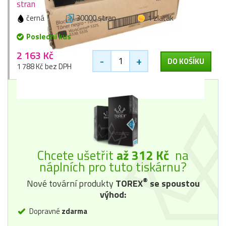
stran
černá
30000 stran
1 zlaťák
Poslední kus
2 163 Kč
-
+
DO KOŠÍKU
1 788 Kč bez DPH
Chcete ušetřit
až 312 Kč
na
náplních pro tuto tiskárnu?
®
Nové tovární produkty
TOREX
se spoustou
výhod:
Dopravné
zdarma