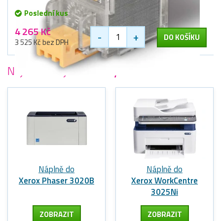
Poslední kus
4 265 Kč
-
+
DO KOŠÍKU
3 525 Kč bez DPH
Nejoblíbenější
tiskárny Xerox
Náplně do
Náplně do
Xerox Phaser 3020B
Xerox WorkCentre
3025Ni
ZOBRAZIT
ZOBRAZIT