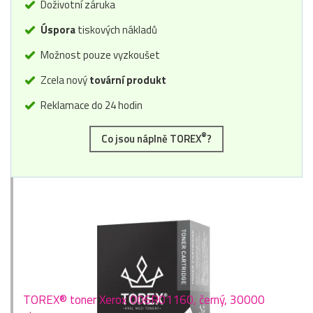
Doživotní záruka
Úspora
tiskových nákladů
Možnost pouze vyzkoušet
Zcela nový
tovární produkt
Reklamace do 24 hodin
®
Co jsou náplně TOREX
?
TOREX® toner Xerox 006R01160, černý, 30000