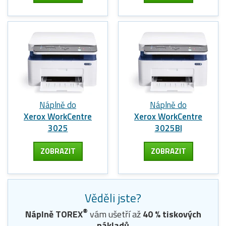
Náplně do
Náplně do
Xerox WorkCentre
Xerox WorkCentre
3025
3025BI
ZOBRAZIT
ZOBRAZIT
Věděli jste?
®
Náplně TOREX
vám ušetří až
40
% tiskových
nákladů