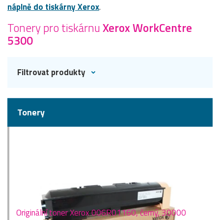
náplně do tiskárny Xerox
.
Tonery pro tiskárnu
Xerox WorkCentre
5300
Filtrovat produkty
Tonery
Originální toner Xerox 006R01160, černý, 30000