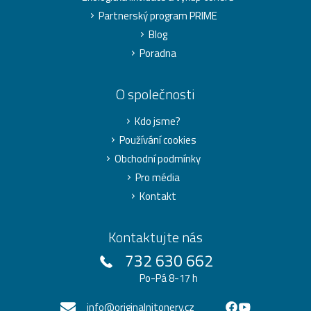
Partnerský program PRIME
Blog
Poradna
O společnosti
Kdo jsme?
Používání cookies
Obchodní podmínky
Pro média
Kontakt
Kontaktujte nás
732 630 662
Po-Pá 8-17 h
info@originalnitonery.cz