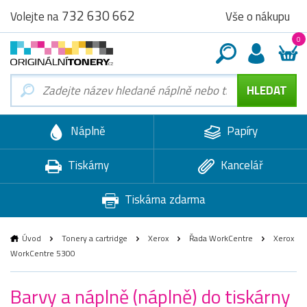
732 630 662
Vše o nákupu
Volejte na
0
Náplně
Papíry
Tiskárny
Kancelář
Tiskárna zdarma
Úvod
Tonery a cartridge
Xerox
Řada WorkCentre
Xerox
WorkCentre 5300
Barvy a náplně (náplně) do tiskárny