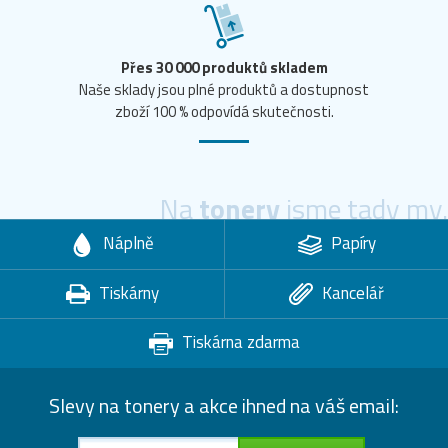
Přes 30 000 produktů skladem
Naše sklady jsou plné produktů a dostupnost
zboží 100 % odpovídá skutečnosti.
Na
tonery
jsme tady my.
Náplně
Papíry
Tiskárny
Kancelář
Tiskárna zdarma
Slevy na tonery a akce ihned na váš email: