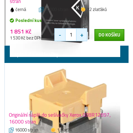
stran
černá
30000 stran
72 zlaťáků
Poslední kus
1 851 Kč
-
+
DO KOŠÍKU
1 530 Kč bez DPH
Náplně do sešívačky
Originální náplň do sešívačky Xerox 008R12897,
16000 stran
16000 stran
1 zlaťák