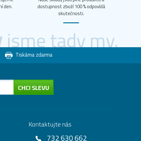
ní den.
dostupnost zboží 100 % odpovídá
skutečnosti.
y
jsme tady my.
Tiskárna zdarma
CHCI SLEVU
Kontaktujte nás
732 630 662