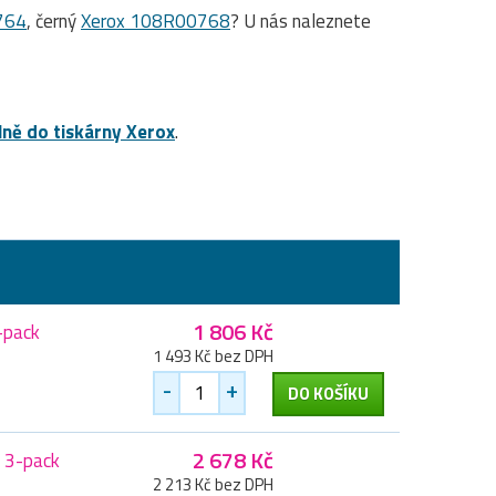
764
, černý
Xerox 108R00768
? U nás naleznete
lně do tiskárny Xerox
.
1 806 Kč
-pack
1 493 Kč bez DPH
-
+
DO KOŠÍKU
2 678 Kč
, 3-pack
2 213 Kč bez DPH