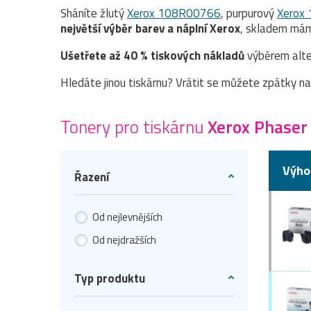
Sháníte žlutý
Xerox 108R00766
, purpurový
Xerox
největší výběr barev a náplní Xerox
, skladem mám
Ušetřete až 40 % tiskových nákladů
výběrem alte
Hledáte jinou tiskárnu? Vrátit se můžete zpátky n
Tonery pro tiskárnu
Xerox Phase
Výho
Řazení
Od nejlevnějších
Od nejdražších
Typ produktu