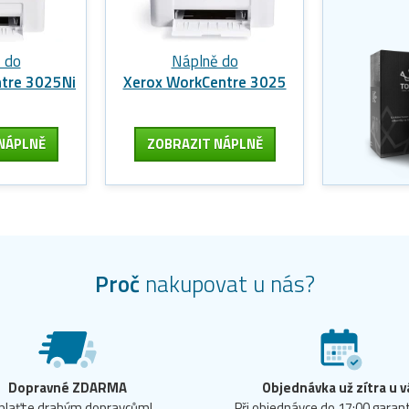
 do
Náplně do
tre 3025Ni
Xerox WorkCentre 3025
NÁPLNĚ
ZOBRAZIT
NÁPLNĚ
Proč
nakupovat u nás?
Dopravné ZDARMA
Objednávka už zítra u v
plaťte drahým dopravcům!
Při objednávce do 17:00 gara