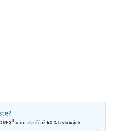
jste?
®
TOREX
vám ušetří až
40
% tiskových