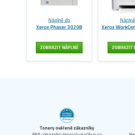
Náplně do
Náplně
Xerox Phaser 3020B
Xerox WorkCen
ZOBRAZIT
NÁPLNĚ
ZOBRAZIT
Tonery ověřené zákazníky
98 % zákazníků doporučuje nákup na
Ne