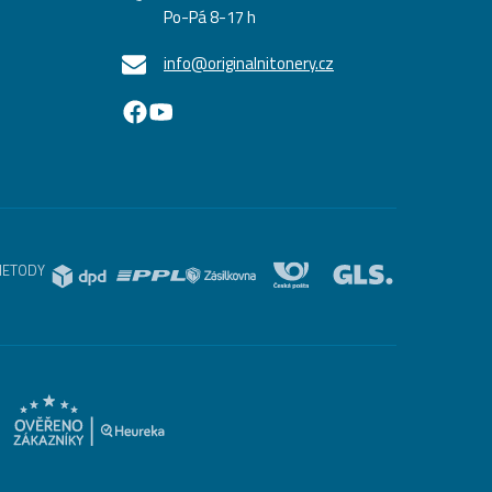
Po-Pá 8-17 h
info@originalnitonery.cz
METODY