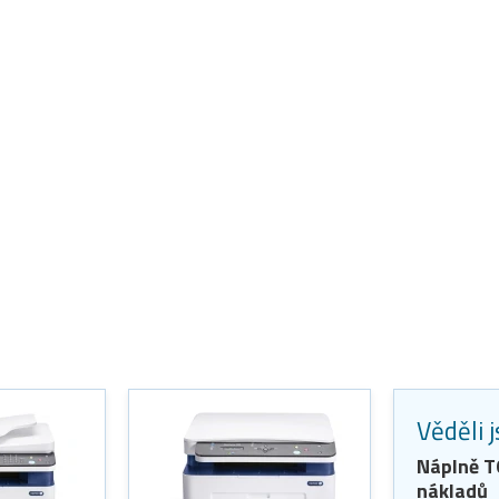
Věděli 
Náplně 
nákladů