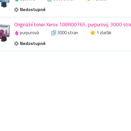
Nedostupné
Originální toner Xerox 108R00765, purpurový, 3000 str
purpurová
3000 stran
1 zlaťák
Nedostupné