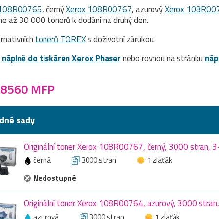
 108R00765
, černý
Xerox 108R00767
, azurový
Xerox 108R00
e až 30 000 tonerů k dodání na druhý den.
rnativních
tonerů TOREX
s doživotní zárukou.
a
náplně do tiskáren Xerox Phaser
nebo rovnou na stránku
náp
r 8560 MFP
dné sady
Originální toner Xerox 108R00767, černý, 3000 stran, 3
černá
3000 stran
1 zlaťák
Nedostupné
Originální toner Xerox 108R00764, azurový, 3000 stran
azurová
3000 stran
1 zlaťák