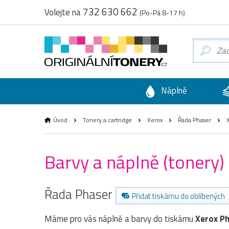
732 630 662
Volejte na
(Po-Pá 8-17 h)
Náplně
Úvod
Tonery a cartridge
Xerox
Řada Phaser
X
Barvy a náplně (tonery
Řada Phaser
Přidat tiskárnu do oblíbených
Máme pro vás náplně a barvy do tiskárnu
Xerox P