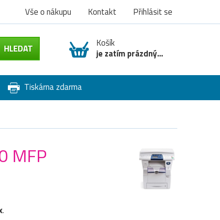
Vše o nákupu
Kontakt
Přihlásit se
Košík
je zatím prázdný...
Tiskárna zdarma
60 MFP
x
.