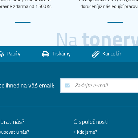
ravné zdarma od 1 500 Kč.
doručení již následující pracov
toner
Na
Papíry
Tiskárny
Kancelář
ce ihned na váš email:
ybrat nás?
O společnosti
kupovat u nás?
Kdo jsme?