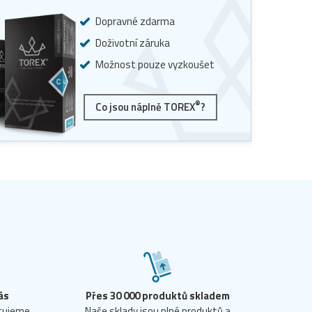
Dopravné zdarma
Doživotní záruka
Možnost pouze vyzkoušet
®
Co jsou náplně TOREX
?
ás
Přes 30 000 produktů skladem
ntujeme
Naše sklady jsou plné produktů a