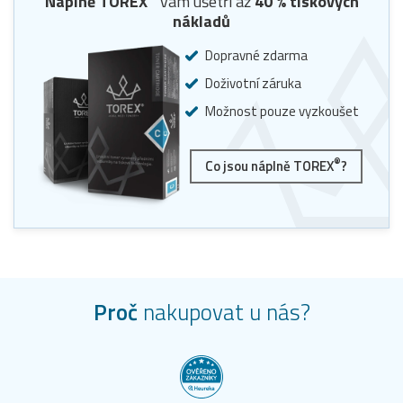
Náplně TOREX
vám ušetří až
40
% tiskových
nákladů
Dopravné zdarma
Doživotní záruka
Možnost pouze vyzkoušet
®
Co jsou náplně TOREX
?
Proč
nakupovat u nás?