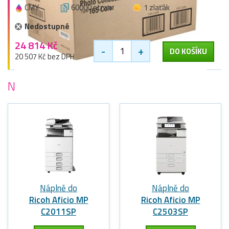
CMY
60000 stran
1 zlaťák
Nedostupné
24 814 Kč
-
+
DO KOŠÍKU
20 507 Kč bez DPH
Nejoblíbenější
tiskárny Ricoh
Náplně do
Náplně do
Ricoh Aficio MP
Ricoh Aficio MP
C2011SP
C2503SP