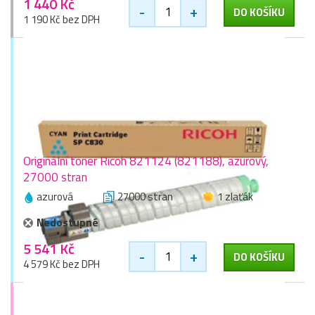
1 440 Kč
-
+
DO KOŠÍKU
1 190 Kč bez DPH
Originální toner Ricoh 821124 (821188), azurový,
27000 stran
azurová
27000 stran
1 zlaťák
Nedostupné
5 541 Kč
-
+
DO KOŠÍKU
4 579 Kč bez DPH