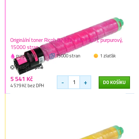
Originální toner Ricoh 821123 (821187), purpurový,
15000 stran
purpurová
15000 stran
1 zlaťák
Nedostupné
5 541 Kč
-
+
DO KOŠÍKU
4 579 Kč bez DPH