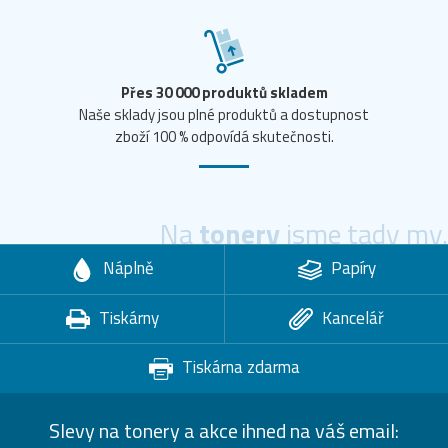
Přes 30 000 produktů skladem
Naše sklady jsou plné produktů a dostupnost
zboží 100 % odpovídá skutečnosti.
Na
tonery
jsme tady my.
Náplně
Papíry
Tiskárny
Kancelář
Tiskárna zdarma
Slevy na tonery a akce ihned na váš email: