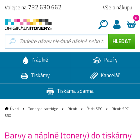
732 630 662
Vše o nákupu
Volejte na
0
Náplně
Papíry
Tiskárny
Kancelář
Tiskárna zdarma
Úvod
Tonery a cartridge
Ricoh
Řada SPC
Ricoh SPC
830
Barvy a náplně (tonery) do tiskárny