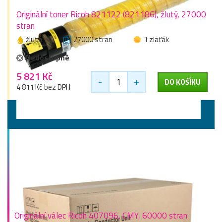
Originální toner Ricoh 821122 (821186), žlutý, 27000
stran
žlutá
27000 stran
1 zlaťák
Nedostupné
5 821 Kč
-
+
DO KOŠÍKU
4 811 Kč bez DPH
Válce
Originální válec Ricoh 407096, CMY, 60000 stran