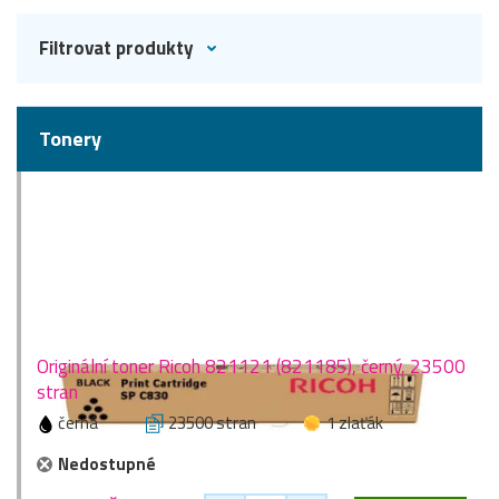
Filtrovat produkty
Tonery
Originální toner Ricoh 821121 (821185), černý, 23500
stran
černá
23500 stran
1 zlaťák
Nedostupné