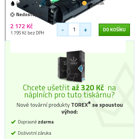
černá
2600 stran
1 zlaťák
Nedostupné
2 172 Kč
-
+
DO KOŠÍKU
1 795 Kč bez DPH
Chcete ušetřit
až 320 Kč
na
náplních pro tuto tiskárnu?
®
Nové tovární produkty
TOREX
se spoustou
výhod:
Dopravné
zdarma
Doživotní záruka