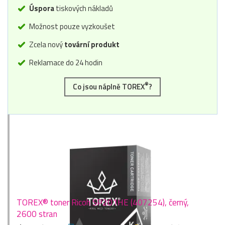
Úspora
tiskových nákladů
Možnost pouze vyzkoušet
Zcela nový
tovární produkt
Reklamace do 24 hodin
®
Co jsou náplně TOREX
?
TOREX® toner Ricoh SP201HE (407254), černý,
2600 stran