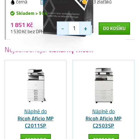
černá
2600 stran
113 zlaťáků
Skladem > 9 ks
1 851 Kč
-
+
DO KOŠÍKU
1 530 Kč bez DPH
Nejoblíbenější
tiskárny Ricoh
Náplně do
Náplně do
Ricoh Aficio MP
Ricoh Aficio MP
C2011SP
C2503SP