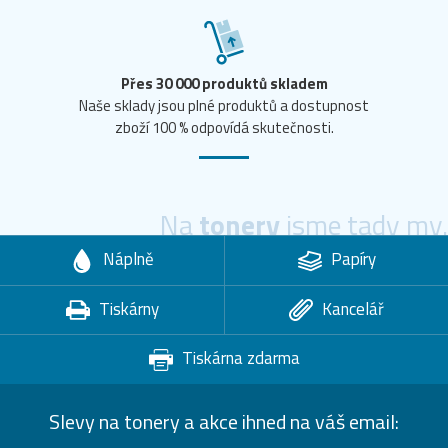
Přes 30 000 produktů skladem
Naše sklady jsou plné produktů a dostupnost
zboží 100 % odpovídá skutečnosti.
Na
tonery
jsme tady my.
Náplně
Papíry
Tiskárny
Kancelář
Tiskárna zdarma
Slevy na tonery a akce ihned na váš email: