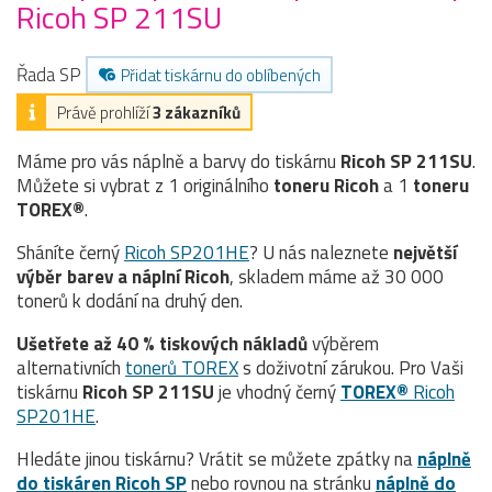
Ricoh SP 211SU
Řada SP
Přidat tiskárnu do oblíbených
Právě prohlíží
3 zákazníků
Máme pro vás náplně a barvy do tiskárnu
Ricoh SP 211SU
.
Můžete si vybrat z 1 originálního
toneru
Ricoh
a 1
toneru
TOREX®
.
Sháníte černý
Ricoh SP201HE
? U nás naleznete
největší
výběr barev a náplní Ricoh
, skladem máme až 30 000
tonerů k dodání na druhý den.
Ušetřete až 40 % tiskových nákladů
výběrem
alternativních
tonerů TOREX
s doživotní zárukou. Pro Vaši
tiskárnu
Ricoh SP 211SU
je vhodný černý
TOREX®
Ricoh
SP201HE
.
Hledáte jinou tiskárnu? Vrátit se můžete zpátky na
náplně
do tiskáren Ricoh SP
nebo rovnou na stránku
náplně do