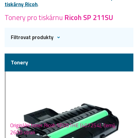
tiskárny Ricoh
.
Tonery pro tiskárnu
Ricoh SP 211SU
Filtrovat produkty
Tonery
Originální toner Ricoh SP201HE (407254), černý,
2600 stran