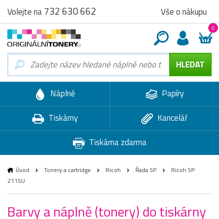
732 630 662
Vše o nákupu
Volejte na
0
Náplně
Papíry
Tiskárny
Kancelář
Tiskárna zdarma
Úvod
Tonery a cartridge
Ricoh
Řada SP
Ricoh SP
211SU
Barvy a náplně (tonery) do tiskárny