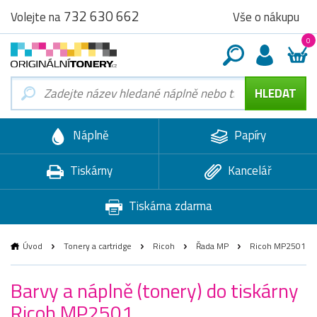
732 630 662
Vše o nákupu
Volejte na
0
Náplně
Papíry
Tiskárny
Kancelář
Tiskárna zdarma
Úvod
Tonery a cartridge
Ricoh
Řada MP
Ricoh MP2501
Barvy a náplně (tonery) do tiskárny
Ricoh MP2501