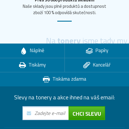
Naše sklady jsou plné produktů a dostupnost
zboží 100 % odpovídá skutečnosti.
Na
tonery
jsme tady my.
Náplně
Papíry
Tiskárny
Kancelář
Tiskárna zdarma
Slevy na tonery a akce ihned na váš email:
CHCI SLEVU