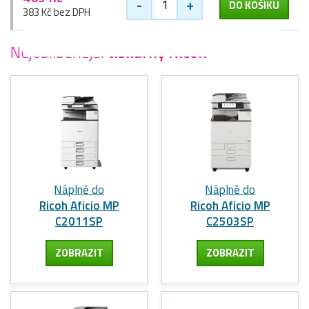
-
+
DO KOŠÍKU
383 Kč bez DPH
Nejoblíbenější
tiskárny Ricoh
Náplně do
Náplně do
Ricoh Aficio MP
Ricoh Aficio MP
C2011SP
C2503SP
ZOBRAZIT
ZOBRAZIT