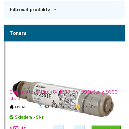
Filtrovat produkty
Tonery
Originální toner Ricoh 841769 (841991), černý, 9000
stran
černá
9000 stran
1 zlaťák
Skladem > 9 ks
463 Kč