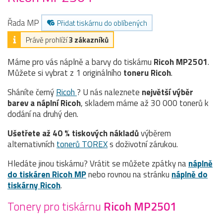
Řada MP
Přidat tiskárnu do oblíbených
Právě prohlíží
3 zákazníků
Máme pro vás náplně a barvy do tiskárnu
Ricoh MP2501
.
Můžete si vybrat z 1 originálního
toneru
Ricoh
.
Sháníte černý
Ricoh
? U nás naleznete
největší výběr
barev a náplní Ricoh
, skladem máme až 30 000 tonerů k
dodání na druhý den.
Ušetřete až 40 % tiskových nákladů
výběrem
alternativních
tonerů TOREX
s doživotní zárukou.
Hledáte jinou tiskárnu? Vrátit se můžete zpátky na
náplně
do tiskáren Ricoh MP
nebo rovnou na stránku
náplně do
tiskárny Ricoh
.
Tonery pro tiskárnu
Ricoh MP2501