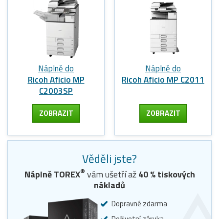
Náplně do
Náplně do
Ricoh Aficio MP
Ricoh Aficio MP C2011
C2003SP
ZOBRAZIT
ZOBRAZIT
Věděli jste?
®
Náplně TOREX
vám ušetří až
40
% tiskových
nákladů
Dopravné zdarma
Doživotní záruka