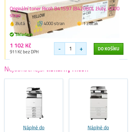
Originální toner Ricoh 841597 (842080), žlutý, 4000
stran
žlutá
4000 stran
1 zlaťák
Skladem
1 102 Kč
-
+
DO KOŠÍKU
911 Kč bez DPH
Nejoblíbenější
tiskárny Ricoh
Náplně do
Náplně do