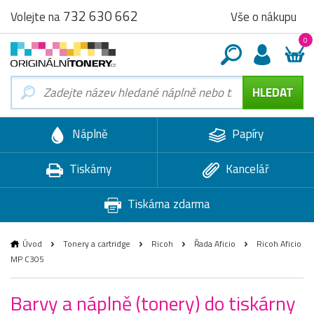
732 630 662
Vše o nákupu
Volejte na
0
Náplně
Papíry
Tiskárny
Kancelář
Tiskárna zdarma
Úvod
Tonery a cartridge
Ricoh
Řada Aficio
Ricoh Aficio
MP C305
Barvy a náplně (tonery) do tiskárny