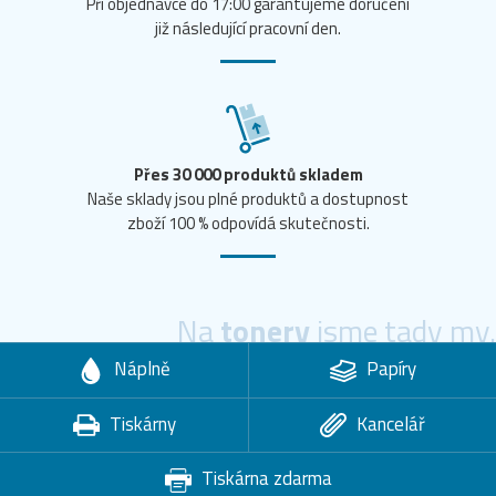
Při objednávce do 17:00 garantujeme doručení
již následující pracovní den.
Přes 30 000 produktů skladem
Naše sklady jsou plné produktů a dostupnost
zboží 100 % odpovídá skutečnosti.
Na
tonery
jsme tady my.
Náplně
Papíry
Tiskárny
Kancelář
Tiskárna zdarma