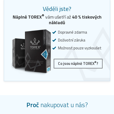
Věděli jste?
®
Náplně TOREX
vám ušetří až
40
% tiskových
nákladů
Dopravné zdarma
Doživotní záruka
Možnost pouze vyzkoušet
®
Co jsou náplně TOREX
?
Proč
nakupovat u nás?