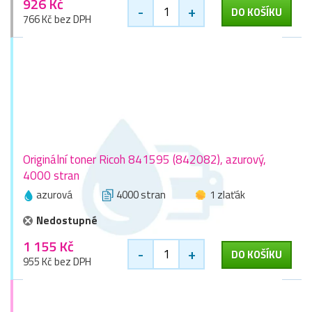
926 Kč
-
+
DO KOŠÍKU
766 Kč bez DPH
Originální toner Ricoh 841595 (842082), azurový,
4000 stran
azurová
4000 stran
1 zlaťák
Nedostupné
1 155 Kč
-
+
DO KOŠÍKU
955 Kč bez DPH