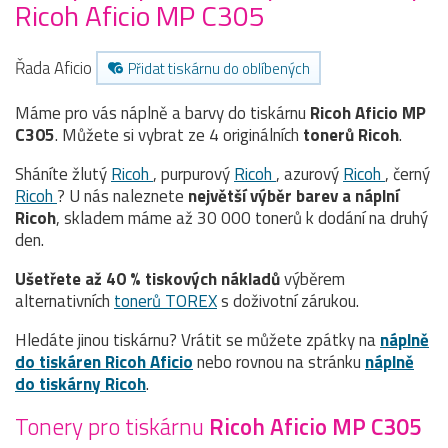
Ricoh Aficio MP C305
Řada Aficio
Přidat tiskárnu do oblíbených
Máme pro vás náplně a barvy do tiskárnu
Ricoh Aficio MP
C305
. Můžete si vybrat ze 4 originálních
tonerů
Ricoh
.
Sháníte žlutý
Ricoh
, purpurový
Ricoh
, azurový
Ricoh
, černý
Ricoh
? U nás naleznete
největší výběr barev a náplní
Ricoh
, skladem máme až 30 000 tonerů k dodání na druhý
den.
Ušetřete až 40 % tiskových nákladů
výběrem
alternativních
tonerů TOREX
s doživotní zárukou.
Hledáte jinou tiskárnu? Vrátit se můžete zpátky na
náplně
do tiskáren Ricoh Aficio
nebo rovnou na stránku
náplně
do tiskárny Ricoh
.
Tonery pro tiskárnu
Ricoh Aficio MP C305