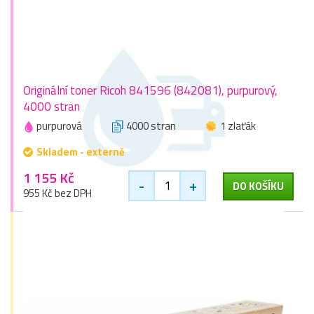
Originální toner Ricoh 841596 (842081), purpurový,
4000 stran
purpurová
4000 stran
1 zlaťák
Skladem - externě
1 155 Kč
-
+
DO KOŠÍKU
955 Kč bez DPH