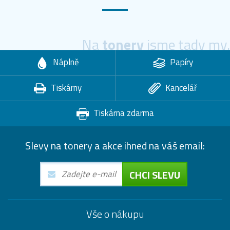
Na
tonery
jsme tady my.
Náplně
Papíry
Tiskárny
Kancelář
Tiskárna zdarma
Slevy na tonery a akce ihned na váš email:
CHCI SLEVU
Vše o nákupu