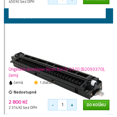
450 Kč bez DPH
Developery
Originální developer Ricoh B209-3370 (B2093370),
černý
černá
1 zlaťák
Nedostupné
2 800 Kč
-
+
DO KOŠÍKU
2 314 Kč bez DPH