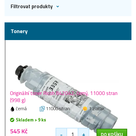
Filtrovat produkty
Tonery
Originální toner Ricoh 842042, černý, 11000 stran
(998 g)
černá
11000 stran
1 zlaťák
Skladem > 9 ks
545 Kč
-
+
DO KOŠÍKU