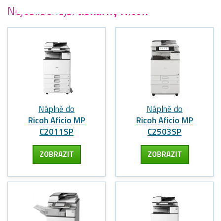
Nejoblíbenější
tiskárny Ricoh
Náplně do
Náplně do
Ricoh Aficio MP
Ricoh Aficio MP
C2011SP
C2503SP
ZOBRAZIT
ZOBRAZIT