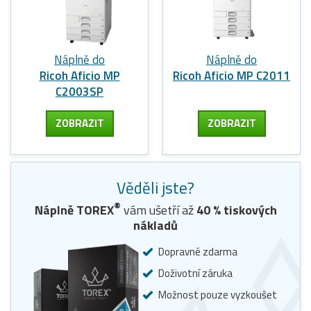
Náplně do
Náplně do
Ricoh Aficio MP
Ricoh Aficio MP C2011
C2003SP
ZOBRAZIT
ZOBRAZIT
Věděli jste?
®
Náplně TOREX
vám ušetří až
40
% tiskových
nákladů
Dopravné zdarma
Doživotní záruka
Možnost pouze vyzkoušet