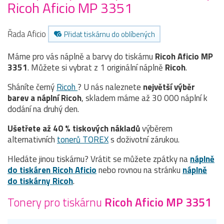
Ricoh Aficio MP 3351
Řada Aficio
Přidat tiskárnu do oblíbených
Máme pro vás náplně a barvy do tiskárnu
Ricoh Aficio MP
3351
. Můžete si vybrat z 1 originální náplně
Ricoh
.
Sháníte černý
Ricoh
? U nás naleznete
největší výběr
barev a náplní Ricoh
, skladem máme až 30 000 náplní k
dodání na druhý den.
Ušetřete až 40 % tiskových nákladů
výběrem
alternativních
tonerů TOREX
s doživotní zárukou.
Hledáte jinou tiskárnu? Vrátit se můžete zpátky na
náplně
do tiskáren Ricoh Aficio
nebo rovnou na stránku
náplně
do tiskárny Ricoh
.
Tonery pro tiskárnu
Ricoh Aficio MP 3351