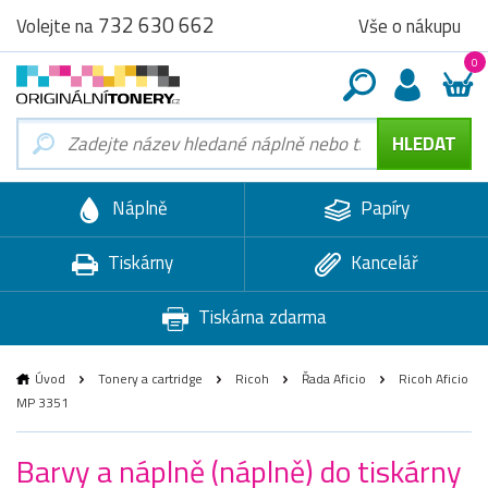
732 630 662
Vše o nákupu
Volejte na
0
Náplně
Papíry
Tiskárny
Kancelář
Tiskárna zdarma
Úvod
Tonery a cartridge
Ricoh
Řada Aficio
Ricoh Aficio
MP 3351
Barvy a náplně (náplně) do tiskárny