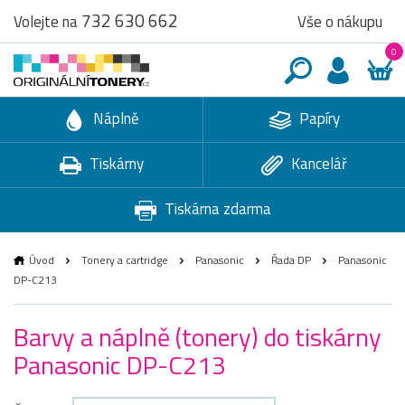
732 630 662
Vše o nákupu
Volejte na
0
Náplně
Papíry
Tiskárny
Kancelář
Tiskárna zdarma
Úvod
Tonery a cartridge
Panasonic
Řada DP
Panasonic
DP-C213
Barvy a náplně (tonery) do tiskárny
Panasonic DP-C213