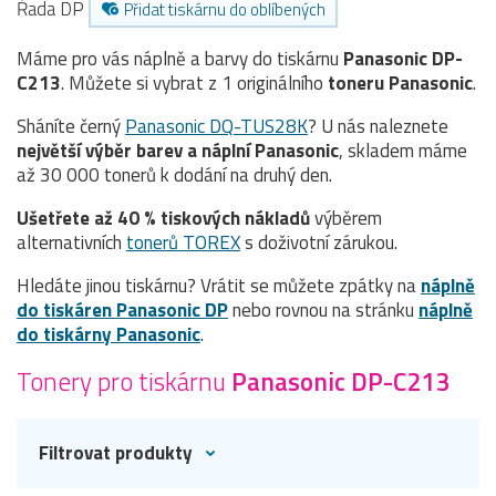
Řada DP
Přidat tiskárnu do oblíbených
Máme pro vás náplně a barvy do tiskárnu
Panasonic DP-
C213
. Můžete si vybrat z 1 originálního
toneru
Panasonic
.
Sháníte černý
Panasonic DQ-TUS28K
? U nás naleznete
největší výběr barev a náplní Panasonic
, skladem máme
až 30 000 tonerů k dodání na druhý den.
Ušetřete až 40 % tiskových nákladů
výběrem
alternativních
tonerů TOREX
s doživotní zárukou.
Hledáte jinou tiskárnu? Vrátit se můžete zpátky na
náplně
do tiskáren Panasonic DP
nebo rovnou na stránku
náplně
do tiskárny Panasonic
.
Tonery pro tiskárnu
Panasonic DP-C213
Filtrovat produkty