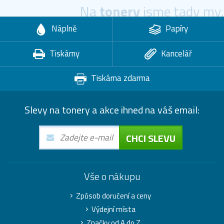
Na
tonery
jsme tady my.
Náplně
Papíry
Tiskárny
Kancelář
Tiskárna zdarma
Slevy na tonery a akce ihned na váš email:
CHCI SLEVU
Vše o nákupu
Způsob doručení a ceny
Výdejní místa
Značky od A do Z