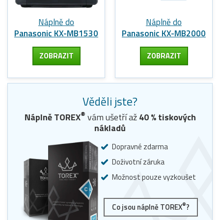
Náplně do
Náplně do
Panasonic KX-MB1530
Panasonic KX-MB2000
ZOBRAZIT
ZOBRAZIT
Věděli jste?
®
Náplně TOREX
vám ušetří až
40
% tiskových
nákladů
Dopravné zdarma
Doživotní záruka
Možnost pouze vyzkoušet
®
Co jsou náplně TOREX
?