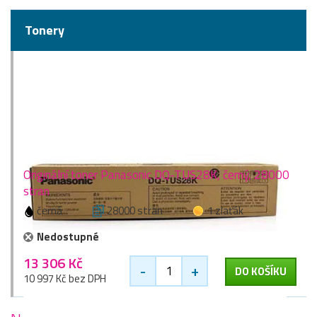
Tonery
Originální toner Panasonic DQ-TUS28K, černý, 28000
stran
černá
28000 stran
1 zlaťák
Nedostupné
13 306 Kč
-
+
DO KOŠÍKU
10 997 Kč bez DPH