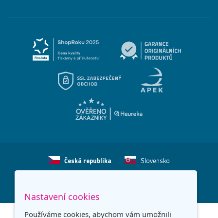
Česká republika
Slovensko
© 2026
Printonia s.r.o.
Všechna práva vyhrazena
-
-
Nastavení cookies
Používáme cookies, abychom vám umožnili