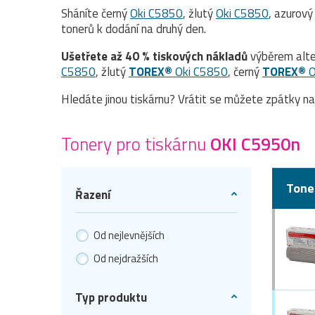
Sháníte černý
Oki C5850
, žlutý
Oki C5850
, azurov
tonerů k dodání na druhý den.
Ušetřete až 40 % tiskových nákladů
výběrem alte
C5850
, žlutý
TOREX®
Oki C5850
, černý
TOREX®
O
Hledáte jinou tiskárnu? Vrátit se můžete zpátky n
Tonery pro tiskárnu
OKI C5950n
Tone
Řazení
Od nejlevnějších
Od nejdražších
Typ produktu