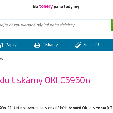
tonery
Na
jsme tady my.
Papíry
Tiskárny
Kancelář
50n
 do tiskárny OKI C5950n
50n
. Můžete si vybrat ze 4 originálních
tonerů
Oki
a 4
tonerů 