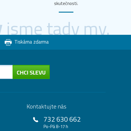
skutečnosti.
y
jsme tady my.
Tiskárna zdarma
CHCI SLEVU
Kontaktujte nás
732 630 662
Po-Pá 8-17 h