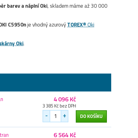
běr barev a náplní Oki
, skladem máme až 30 000
OKI C5950n
je vhodný azurový
TOREX®
Oki
iskárny Oki
.
4 096 Kč
an
3 385 Kč bez DPH
-
+
DO KOŠÍKU
6 564 Kč
tran