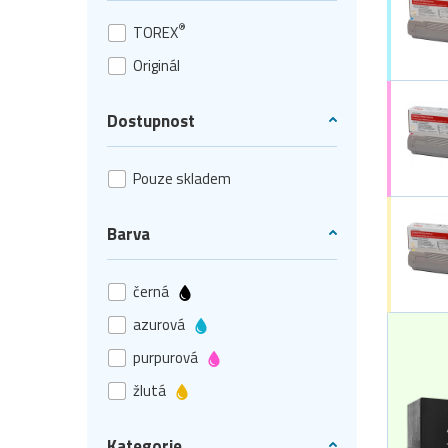
®
TOREX
Originál
Dostupnost
Pouze skladem
Barva
černá
azurová
purpurová
žlutá
Kategorie