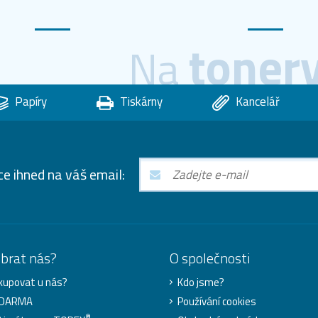
toner
Na
Papíry
Tiskárny
Kancelář
ce ihned na váš email:
ybrat nás?
O společnosti
kupovat u nás?
Kdo jsme?
ZDARMA
Používání cookies
®