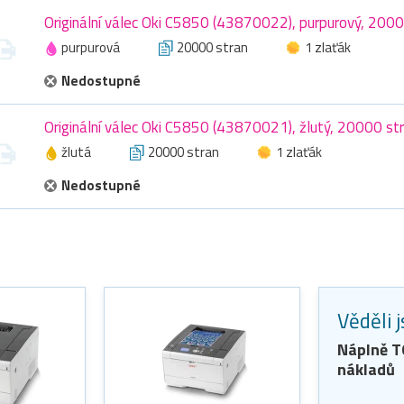
Originální válec Oki C5850 (43870022), purpurový, 2000
purpurová
20000 stran
1 zlaťák
Nedostupné
Originální válec Oki C5850 (43870021), žlutý, 20000 st
žlutá
20000 stran
1 zlaťák
Nedostupné
Věděli 
Náplně 
nákladů