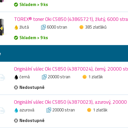
Skladem > 9 ks
TOREX® toner Oki C5850 (43865721), žlutý, 6000 str
žlutá
6000 stran
385 zlaťáků
Skladem > 9 ks
e
Originální válec Oki C5850 (43870024), černý, 20000 st
černá
20000 stran
1 zlaťák
Nedostupné
Originální válec Oki C5850 (43870023), azurový, 20000
azurová
20000 stran
1 zlaťák
Nedostupné