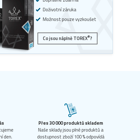
Doživotní záruka
Možnost pouze vyzkoušet
®
Co jsou náplně TOREX
?
ás
Přes 30 000 produktů skladem
ntujeme
Naše sklady jsou plné produktů a
ní den.
dostupnost zboží 100 % odpovídá