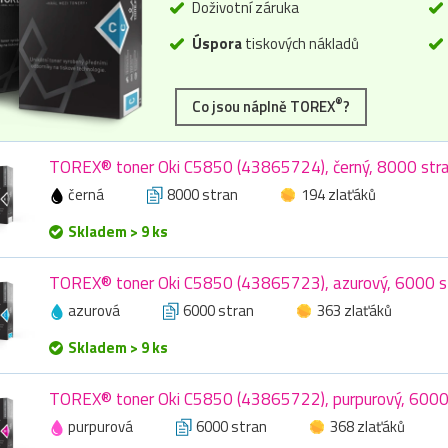
Doživotní záruka
Úspora
tiskových nákladů
®
Co jsou náplně TOREX
?
TOREX® toner Oki C5850 (43865724), černý, 8000 str
černá
8000 stran
194 zlaťáků
Skladem > 9 ks
TOREX® toner Oki C5850 (43865723), azurový, 6000 s
azurová
6000 stran
363 zlaťáků
Skladem > 9 ks
TOREX® toner Oki C5850 (43865722), purpurový, 6000
purpurová
6000 stran
368 zlaťáků