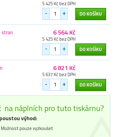
5 425 Kč bez DPH
-
+
DO KOŠÍKU
6 564 Kč
 stran
5 425 Kč bez DPH
-
+
DO KOŠÍKU
6 821 Kč
an
5 637 Kč bez DPH
-
+
DO KOŠÍKU
č
na náplních pro tuto tiskárnu?
poustou výhod:
Možnost pouze vyzkoušet