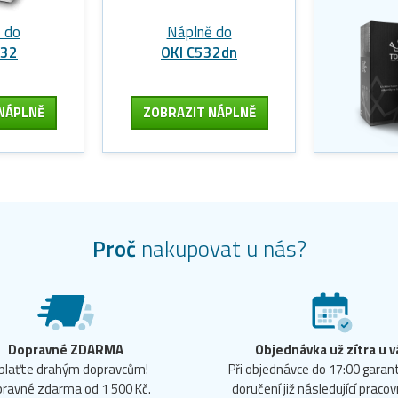
 do
Náplně do
532
OKI C532dn
NÁPLNĚ
ZOBRAZIT
NÁPLNĚ
Proč
nakupovat u nás?
Dopravné ZDARMA
Objednávka už zítra u v
plaťte drahým dopravcům!
Při objednávce do 17:00 gara
ravné zdarma od 1 500 Kč.
doručení již následující pracov