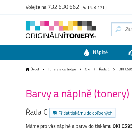
732 630 662
Volejte na
(Po-Pá 8-17 h)
Náplně
Úvod
Tonery a cartridge
Oki
Řada C
OKI C59
Barvy a náplně (tonery)
Řada C
Přidat tiskárnu do oblíbených
Máme pro vás náplně a barvy do tiskárnu
OKI C59