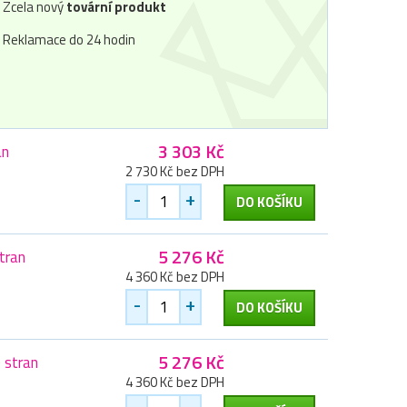
Zcela nový
tovární produkt
Reklamace do 24 hodin
3 303 Kč
an
2 730 Kč bez DPH
-
+
DO KOŠÍKU
5 276 Kč
tran
4 360 Kč bez DPH
-
+
DO KOŠÍKU
5 276 Kč
 stran
4 360 Kč bez DPH