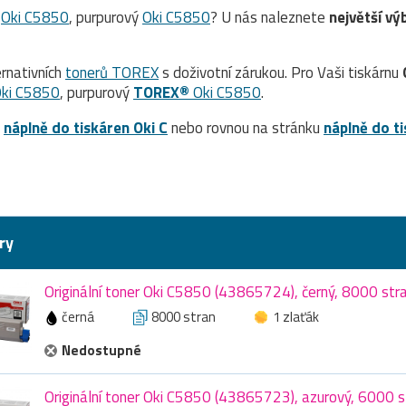
ý
Oki C5850
, purpurový
Oki C5850
? U nás naleznete
největší vý
rnativních
tonerů TOREX
s doživotní zárukou. Pro Vaši tiskárnu
ki C5850
, purpurový
TOREX®
Oki C5850
.
a
náplně do tiskáren Oki C
nebo rovnou na stránku
náplně do t
ry
Originální toner Oki C5850 (43865724), černý, 8000 str
černá
8000 stran
1 zlaťák
Nedostupné
Originální toner Oki C5850 (43865723), azurový, 6000 s