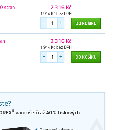
2 316 Kč
0 stran
1 914 Kč bez DPH
-
+
DO KOŠÍKU
2 316 Kč
ran
1 914 Kč bez DPH
-
+
DO KOŠÍKU
jste?
®
TOREX
vám ušetří až
40
% tiskových
Dopravné zdarma