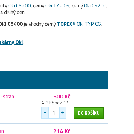
žlutý
Oki C5200
, černý
Oki TYP C6
, černý
Oki C5200
,
a druhý den.
OKI C5400
je vhodný černý
TOREX®
Oki TYP C6
,
iskárny Oki
.
500 Kč
0 stran
413 Kč bez DPH
-
+
DO KOŠÍKU
214 Kč
an