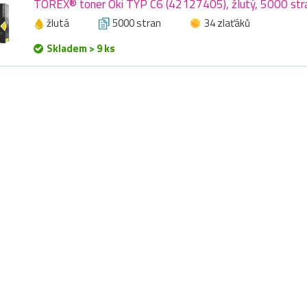
TOREX® toner Oki TYP C6 (42127405), žlutý, 5000 str
žlutá
5000 stran
34 zlaťáků
Skladem > 9 ks