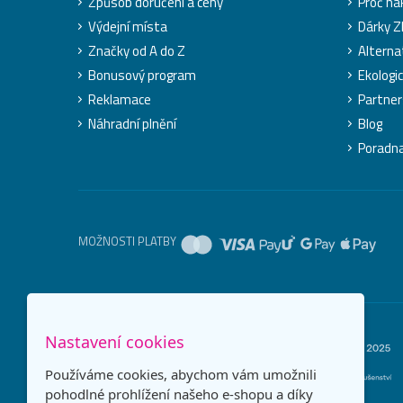
Způsob doručení a ceny
Proč na
Výdejní místa
Dárky 
Značky od A do Z
Alterna
Bonusový program
Ekologi
Reklamace
Partner
Náhradní plnění
Blog
Poradn
MOŽNOSTI PLATBY
Nastavení cookies
Používáme cookies, abychom vám umožnili
pohodlné prohlížení našeho e-shopu a díky