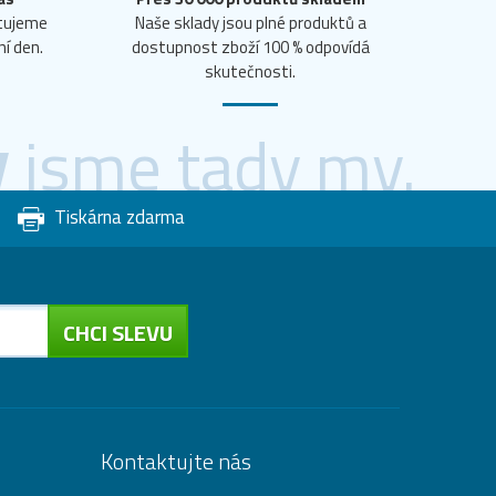
ntujeme
Naše sklady jsou plné produktů a
ní den.
dostupnost zboží 100 % odpovídá
skutečnosti.
y
jsme tady my.
Tiskárna zdarma
CHCI SLEVU
Kontaktujte nás