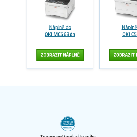
Náplně do
Náplně
OKI MC563dn
OKI C
ZOBRAZIT
NÁPLNĚ
ZOBRAZIT
Tonery ověřené zákazníky