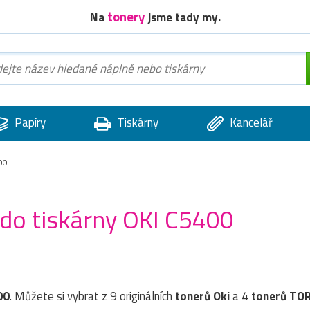
tonery
Na
jsme tady my.
Papíry
Tiskárny
Kancelář
00
 do tiskárny OKI C5400
00
. Můžete si vybrat z 9 originálních
tonerů
Oki
a 4
tonerů TO