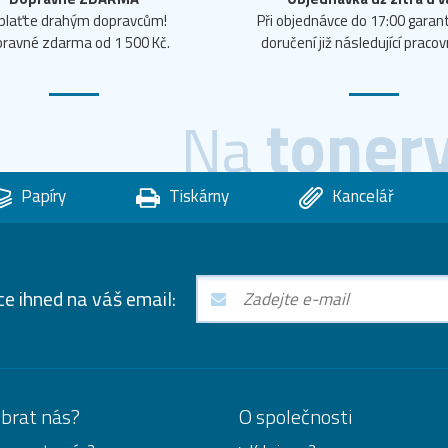
plaťte drahým dopravcům!
Při objednávce do 17:00 gara
ravné zdarma od 1 500 Kč.
doručení již následující pracov
toner
Na
Papíry
Tiskárny
Kancelář
ce ihned na váš email:
ybrat nás?
O společnosti