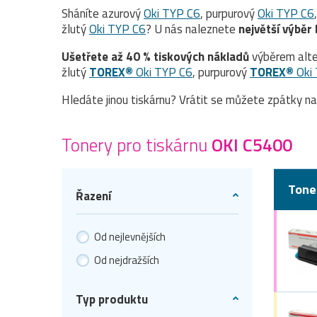
Sháníte azurový
Oki TYP C6
, purpurový
Oki TYP C6
žlutý
Oki TYP C6
? U nás naleznete
největší výběr 
Ušetřete až 40 % tiskových nákladů
výběrem alte
žlutý
TOREX®
Oki TYP C6
, purpurový
TOREX®
Oki
Hledáte jinou tiskárnu? Vrátit se můžete zpátky n
Tonery pro tiskárnu
OKI C5400
Tone
Řazení
Od nejlevnějších
Od nejdražších
Typ produktu