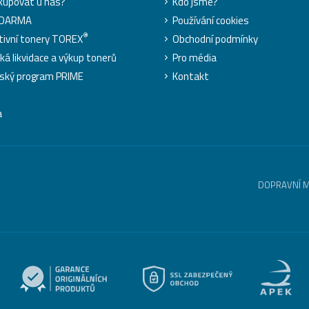
kupovat u nás?
Kdo jsme?
ZDARMA
Používání cookies
®
tivní tonery TOREX
Obchodní podmínky
cká likvidace a výkup tonerů
Pro média
ský program PRIME
Kontakt
a
DOPRAVNÍ 