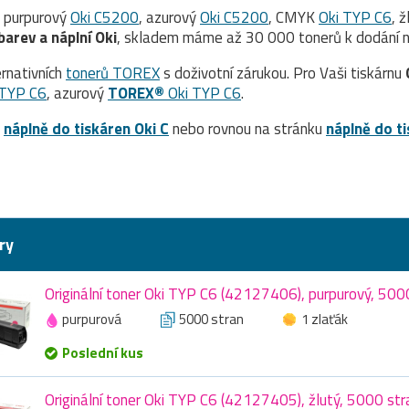
, purpurový
Oki C5200
, azurový
Oki C5200
, CMYK
Oki TYP C6
, 
barev a náplní Oki
, skladem máme až 30 000 tonerů k dodání n
rnativních
tonerů TOREX
s doživotní zárukou. Pro Vaši tiskárnu
 TYP C6
, azurový
TOREX®
Oki TYP C6
.
a
náplně do tiskáren Oki C
nebo rovnou na stránku
náplně do t
ry
Originální toner Oki TYP C6 (42127406), purpurový, 500
purpurová
5000 stran
1 zlaťák
Poslední kus
Originální toner Oki TYP C6 (42127405), žlutý, 5000 str