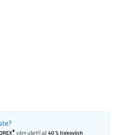
jste?
®
TOREX
vám ušetří až
40
% tiskových