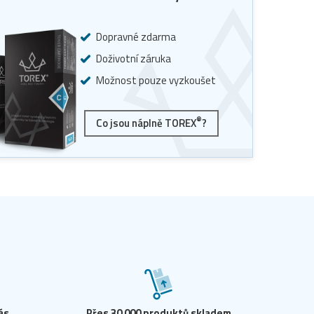
Dopravné zdarma
Doživotní záruka
Možnost pouze vyzkoušet
®
Co jsou náplně TOREX
?
ás
Přes 30 000 produktů skladem