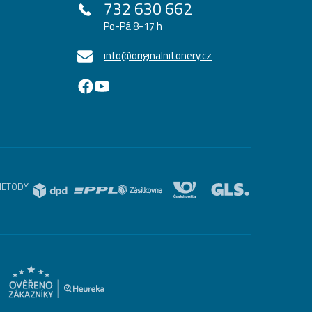
732 630 662
Po-Pá 8-17 h
info@originalnitonery.cz
METODY