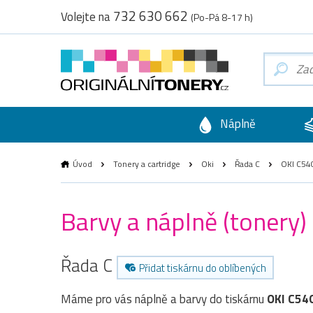
732 630 662
Volejte na
(Po-Pá 8-17 h)
Náplně
Úvod
Tonery a cartridge
Oki
Řada C
OKI C54
Barvy a náplně (tonery)
Řada C
Přidat tiskárnu do oblíbených
Máme pro vás náplně a barvy do tiskárnu
OKI C54