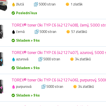
žlutá
5000 stran
1 zlaťák
Poslední kus
TOREX® toner Oki TYP C6 (42127408), černý, 5000 str
černá
5000 stran
57 zlaťáků
Skladem > 9 ks
TOREX® toner Oki TYP C6 (42127407), azurový, 5000 
azurová
5000 stran
34 zlaťáků
Skladem > 9 ks
TOREX® toner Oki TYP C6 (42127406), purpurový, 500
purpurová
5000 stran
34 zlaťáků
Skladem > 9 ks