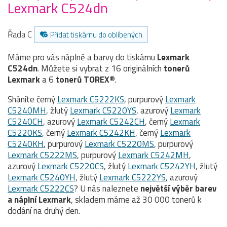
Lexmark C524dn
Řada C
Přidat tiskárnu do oblíbených
Máme pro vás náplně a barvy do tiskárnu
Lexmark
C524dn
. Můžete si vybrat z 16 originálních
tonerů
Lexmark
a 6
tonerů TOREX®
.
Sháníte černý
Lexmark C5222KS
, purpurový
Lexmark
C5240MH
, žlutý
Lexmark C5220YS
, azurový
Lexmark
C5240CH
, azurový
Lexmark C5242CH
, černý
Lexmark
C5220KS
, černý
Lexmark C5242KH
, černý
Lexmark
C5240KH
, purpurový
Lexmark C5220MS
, purpurový
Lexmark C5222MS
, purpurový
Lexmark C5242MH
,
azurový
Lexmark C5220CS
, žlutý
Lexmark C5242YH
, žlutý
Lexmark C5240YH
, žlutý
Lexmark C5222YS
, azurový
Lexmark C5222CS
? U nás naleznete
největší výběr barev
a náplní Lexmark
, skladem máme až 30 000 tonerů k
dodání na druhý den.