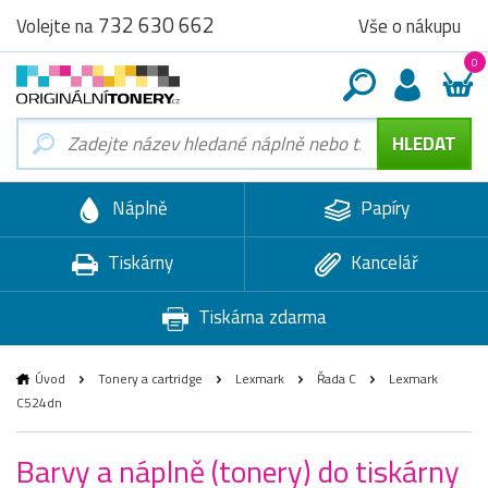
732 630 662
Vše o nákupu
Volejte na
0
Náplně
Papíry
Tiskárny
Kancelář
Tiskárna zdarma
Úvod
Tonery a cartridge
Lexmark
Řada C
Lexmark
C524dn
Barvy a náplně (tonery) do tiskárny