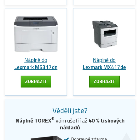
Náplně do
Náplně do
Lexmark MS317dn
Lexmark MX417de
ZOBRAZIT
ZOBRAZIT
Věděli jste?
®
Náplně TOREX
vám ušetří až
40
% tiskových
nákladů
Dopravné zdarma