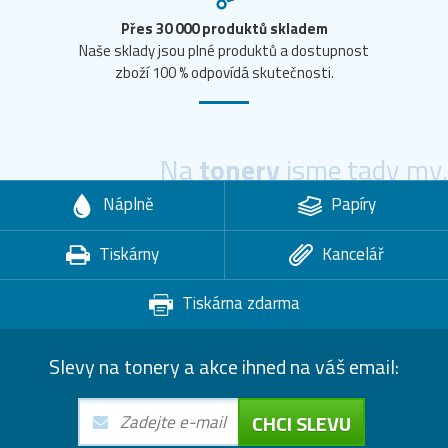
Přes 30 000 produktů skladem
Naše sklady jsou plné produktů a dostupnost
zboží 100 % odpovídá skutečnosti.
Na
tonery
jsme tady my.
Náplně
Papíry
Tiskárny
Kancelář
Tiskárna zdarma
Slevy na tonery a akce ihned na váš email:
CHCI SLEVU