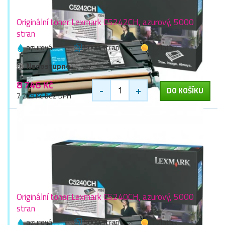
Originální toner Lexmark C5242CH, azurový, 5000
stran
azurová
5000 stran
1 zlaťák
Nedostupné
8 746 Kč
-
+
DO KOŠÍKU
7 228 Kč bez DPH
Originální toner Lexmark C5240CH, azurový, 5000
stran
azurová
5000 stran
1 zlaťák