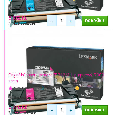
Nedostupné
5 352 Kč
-
+
DO KOŠÍKU
4 423 Kč bez DPH
Originální toner Lexmark C5242MH, purpurový, 5000
stran
purpurová
5000 stran
1 zlaťák
Nedostupné
8 746 Kč
-
+
DO KOŠÍKU
7 228 Kč bez DPH