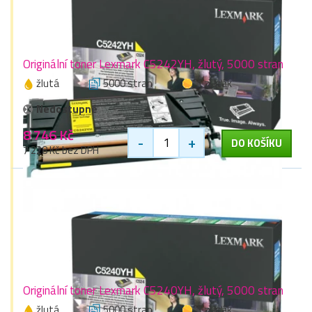
Originální toner Lexmark C5242YH, žlutý, 5000 stran
žlutá
5000 stran
1 zlaťák
Nedostupné
8 746 Kč
-
+
DO KOŠÍKU
7 228 Kč bez DPH
Originální toner Lexmark C5240YH, žlutý, 5000 stran
žlutá
5000 stran
1 zlaťák