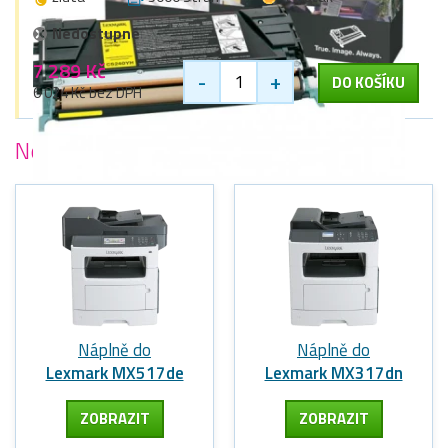
Nedostupné
7 289 Kč
-
+
DO KOŠÍKU
6 024 Kč bez DPH
Nejoblíbenější
tiskárny Lexmark
Náplně do
Náplně do
Lexmark MX517de
Lexmark MX317dn
ZOBRAZIT
ZOBRAZIT