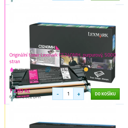
Originální toner Lexmark C5240MH, purpurový, 5000
stran
purpurová
5000 stran
1 zlaťák
Nedostupné
7 289 Kč
-
+
DO KOŠÍKU
6 024 Kč bez DPH