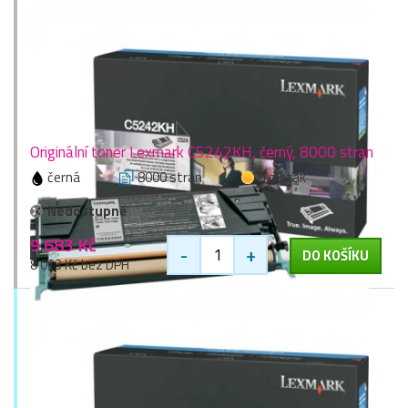
Originální toner Lexmark C5242KH, černý, 8000 stran
černá
8000 stran
1 zlaťák
Nedostupné
9 683 Kč
-
+
DO KOŠÍKU
8 003 Kč bez DPH