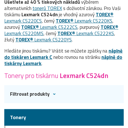
Ušetřete až 40 % tiskových nákladů
výběrem
alternativních
tonerů TOREX
s doživotní zárukou. Pro Vaši
tiskárnu
Lexmark C524dn
je vhodný azurový
TOREX®
Lexmark C5220CS
, černý
TOREX®
Lexmark C5220KS
,
azurový
TOREX®
Lexmark C5222CS
, purpurový
TOREX®
Lexmark C5220MS
, černý
TOREX®
Lexmark C5222KS
,
žlutý
TOREX®
Lexmark C5220YS
.
Hledáte jinou tiskárnu? Vrátit se můžete zpátky na
náplně
do tiskáren Lexmark C
nebo rovnou na stránku
náplně do
tiskárny Lexmark
.
Tonery pro tiskárnu
Lexmark C524dn
Filtrovat produkty
Tonery