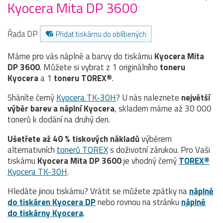
Kyocera Mita DP 3600
Řada DP
Přidat tiskárnu do oblíbených
Máme pro vás náplně a barvy do tiskárnu
Kyocera Mita
DP 3600
. Můžete si vybrat z 1 originálního
toneru
Kyocera
a 1
toneru TOREX®
.
Sháníte černý
Kyocera TK-30H
? U nás naleznete
největší
výběr barev a náplní Kyocera
, skladem máme až 30 000
tonerů k dodání na druhý den.
Ušetřete až 40 % tiskových nákladů
výběrem
alternativních
tonerů TOREX
s doživotní zárukou. Pro Vaši
tiskárnu
Kyocera Mita DP 3600
je vhodný černý
TOREX®
Kyocera TK-30H
.
Hledáte jinou tiskárnu? Vrátit se můžete zpátky na
náplně
do tiskáren Kyocera DP
nebo rovnou na stránku
náplně
do tiskárny Kyocera
.