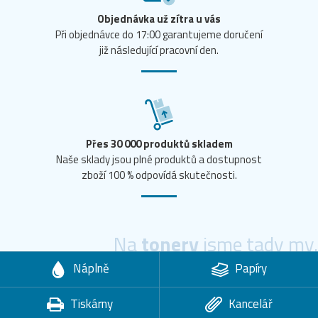
Objednávka už zítra u vás
Při objednávce do 17:00 garantujeme doručení
již následující pracovní den.
Přes 30 000 produktů skladem
Naše sklady jsou plné produktů a dostupnost
zboží 100 % odpovídá skutečnosti.
Na
tonery
jsme tady my.
Náplně
Papíry
Tiskárny
Kancelář