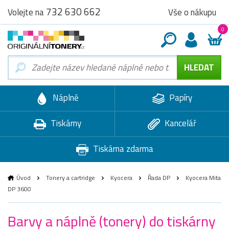
732 630 662
Vše o nákupu
Volejte na
0
Náplně
Papíry
Tiskárny
Kancelář
Tiskárna zdarma
Úvod
Tonery a cartridge
Kyocera
Řada DP
Kyocera Mita
DP 3600
Barvy a náplně (tonery) do tiskárny