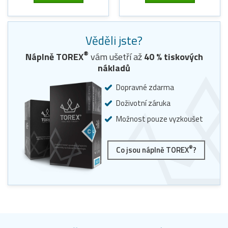
Věděli jste?
®
Náplně TOREX
vám ušetří až
40
% tiskových
nákladů
Dopravné zdarma
Doživotní záruka
Možnost pouze vyzkoušet
®
Co jsou náplně TOREX
?