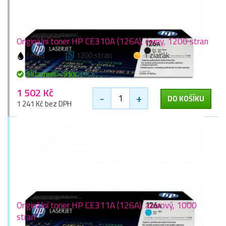
Originální toner HP CE310A (126A), černý, 1200 stran
černá
1200 stran
1 zlaťák
Skladem > 9 ks
1 502 Kč
-
+
DO KOŠÍKU
1 241 Kč bez DPH
Originální toner HP CE311A (126A), azurový, 1000
stran