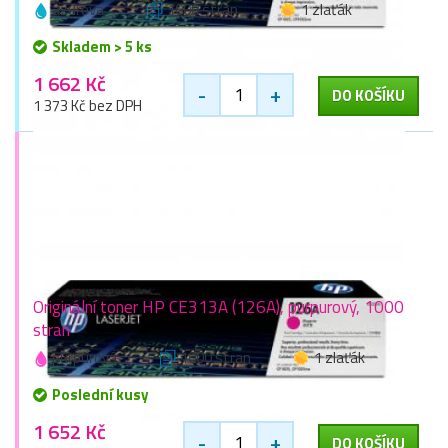
azurová
1000 stran
1 zlaťák
Skladem > 5 ks
1 662 Kč
-
+
DO KOŠÍKU
1 373 Kč bez DPH
Originální toner HP CE313A (126A), purpurový, 1000
stran
purpurová
1000 stran
1 zlaťák
Poslední kusy
1 652 Kč
-
+
DO KOŠÍKU