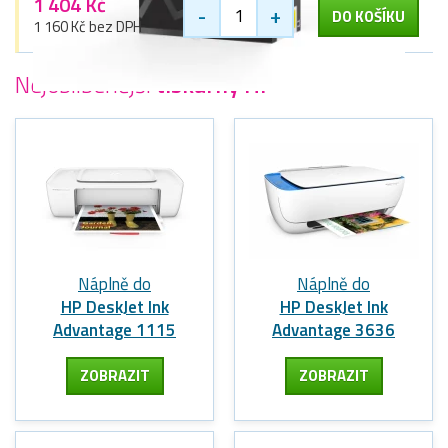
1 404 Kč
-
+
DO KOŠÍKU
1 160 Kč bez DPH
Nejoblíbenější
tiskárny HP
Náplně do
Náplně do
HP DeskJet Ink
HP DeskJet Ink
Advantage 1115
Advantage 3636
ZOBRAZIT
ZOBRAZIT