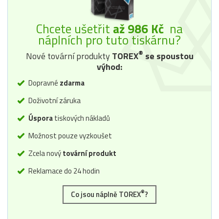
Chcete ušetřit
až 986 Kč
na
náplních pro tuto tiskárnu?
®
Nové tovární produkty
TOREX
se spoustou
výhod:
Dopravné
zdarma
Doživotní záruka
Úspora
tiskových nákladů
Možnost pouze vyzkoušet
Zcela nový
tovární produkt
Reklamace do 24 hodin
®
Co jsou náplně TOREX
?