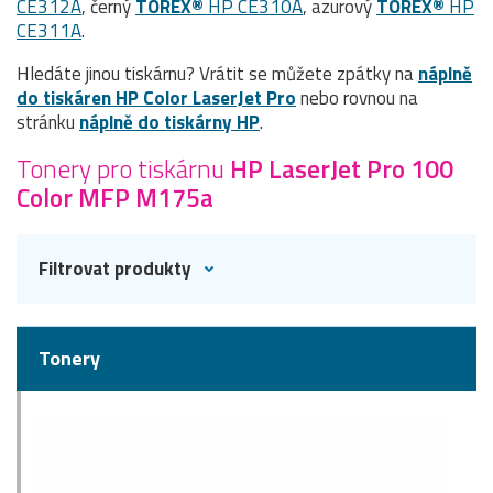
CE312A
, černý
TOREX®
HP CE310A
, azurový
TOREX®
HP
CE311A
.
Hledáte jinou tiskárnu? Vrátit se můžete zpátky na
náplně
do tiskáren HP Color LaserJet Pro
nebo rovnou na
stránku
náplně do tiskárny HP
.
Tonery pro tiskárnu
HP LaserJet Pro 100
Color MFP M175a
Filtrovat produkty
Tonery