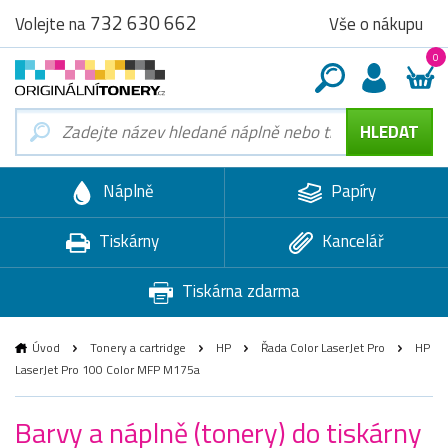
732 630 662
Vše o nákupu
Volejte na
0
Náplně
Papíry
Tiskárny
Kancelář
Tiskárna zdarma
Úvod
Tonery a cartridge
HP
Řada Color LaserJet Pro
HP
LaserJet Pro 100 Color MFP M175a
Barvy a náplně (tonery) do tiskárny