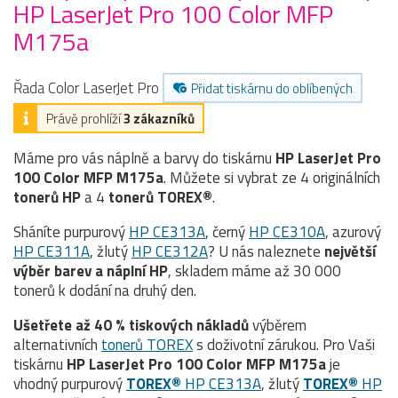
HP LaserJet Pro 100 Color MFP
M175a
Řada Color LaserJet Pro
Přidat tiskárnu do oblíbených
Právě prohlíží
3 zákazníků
Máme pro vás náplně a barvy do tiskárnu
HP LaserJet Pro
100 Color MFP M175a
. Můžete si vybrat ze 4 originálních
tonerů
HP
a 4
tonerů TOREX®
.
Sháníte purpurový
HP CE313A
, černý
HP CE310A
, azurový
HP CE311A
, žlutý
HP CE312A
? U nás naleznete
největší
výběr barev a náplní HP
, skladem máme až 30 000
tonerů k dodání na druhý den.
Ušetřete až 40 % tiskových nákladů
výběrem
alternativních
tonerů TOREX
s doživotní zárukou. Pro Vaši
tiskárnu
HP LaserJet Pro 100 Color MFP M175a
je
vhodný purpurový
TOREX®
HP CE313A
, žlutý
TOREX®
HP