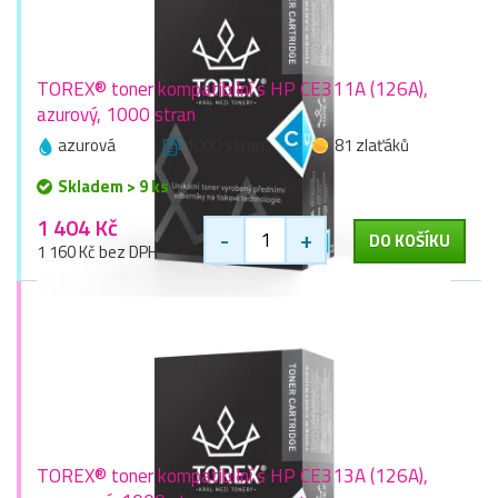
TOREX® toner kompatibilní s HP CE311A (126A),
azurový, 1000 stran
azurová
1000 stran
81 zlaťáků
Skladem > 9 ks
1 404 Kč
-
+
DO KOŠÍKU
1 160 Kč bez DPH
TOREX® toner kompatibilní s HP CE313A (126A),