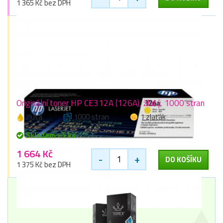
1 365 Kč bez DPH
Originální toner HP CE312A (126A), žlutý, 1000 stran
žlutá
1000 stran
1 zlaťák
Skladem > 5 ks
1 664 Kč
-
+
DO KOŠÍKU
1 375 Kč bez DPH