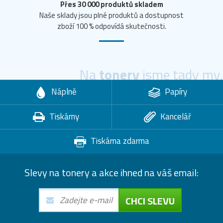
Přes 30 000 produktů skladem
Naše sklady jsou plné produktů a dostupnost
zboží 100 % odpovídá skutečnosti.
Na
tonery
jsme tady my.
Náplně
Papíry
Tiskárny
Kancelář
Tiskárna zdarma
Slevy na tonery a akce ihned na váš email:
CHCI SLEVU