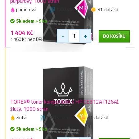
purpurový, 1000 stran
purpurová
1000 stran
81 zlaťáků
Skladem > 9 ks
1 404 Kč
-
+
DO KOŠÍKU
1 160 Kč bez DPH
TOREX® toner kompatibilní s HP CE312A (126A),
žlutý, 1000 stran
žlutá
1000 stran
81 zlaťáků
Skladem > 9 ks