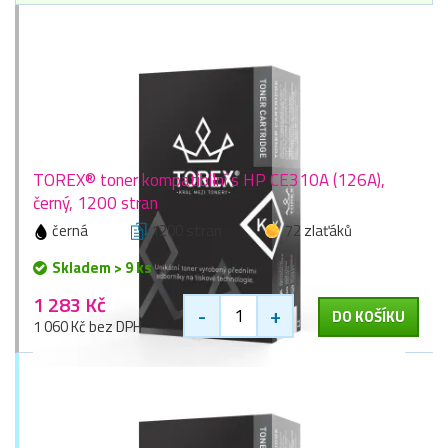
TOREX® toner kompatibilní s HP CE310A (126A),
černý, 1200 stran
černá
1200 stran
72 zlaťáků
Skladem > 9 ks
1 283 Kč
-
+
DO KOŠÍKU
1 060 Kč bez DPH