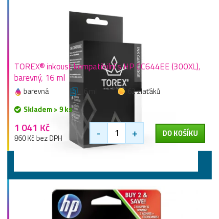
TOREX® inkoust kompatibilní s HP CC644EE (300XL),
barevný, 16 ml
barevná
16 ml
62 zlaťáků
Skladem > 9 ks
1 041 Kč
-
+
DO KOŠÍKU
860 Kč bez DPH
Výhodné sady