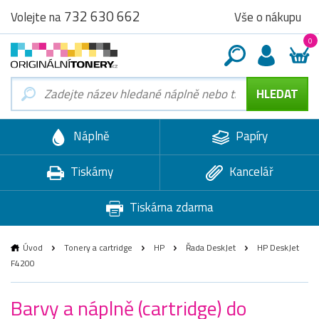
732 630 662
Vše o nákupu
Volejte na
0
Náplně
Papíry
Tiskárny
Kancelář
Tiskárna zdarma
Úvod
Tonery a cartridge
HP
Řada DeskJet
HP DeskJet
F4200
Barvy a náplně (cartridge) do