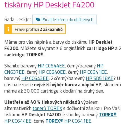
tiskárny HP DeskJet F4200
Řada DeskJet
Přidat tiskárnu do oblíbených
Právě prohlíží
2 zákazníků
Máme pro vás náplně a barvy do tiskárnu
HP DeskJet
F4200
. Můžete si vybrat z 6 originálních
cartridge
HP
a 2
cartridge TOREX®
.
Sháníte barevný
HP CC644EE
, černý/barevný
HP
CN637EE
, černý
HP CC640EE
, černý
HP CC641EE
,
barevný
HP CC643EE
, 2xčerný/barevný
HP SD518AE
? U
nás naleznete
největší výběr barev a náplní HP
, skladem
máme až 30 000 cartridge k dodání na druhý den.
Ušetřete až 40 % tiskových nákladů
výběrem
alternativních
tonerů TOREX
s doživotní zárukou. Pro Vaši
tiskárnu
HP DeskJet F4200
je vhodný barevný
TOREX®
HP CC644EE
, černý
TOREX®
HP CC641EE
.