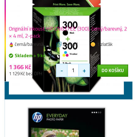
Originální inkoust HP CN637EE (300), černý/barevný, 2
× 4 ml, 2-pack
černá/barevná
2 × 4 ml
1 zlaťák
Skladem > 9 ks
1 366 Kč
-
+
DO KOŠÍKU
1 129 Kč bez DPH
Fotopapíry