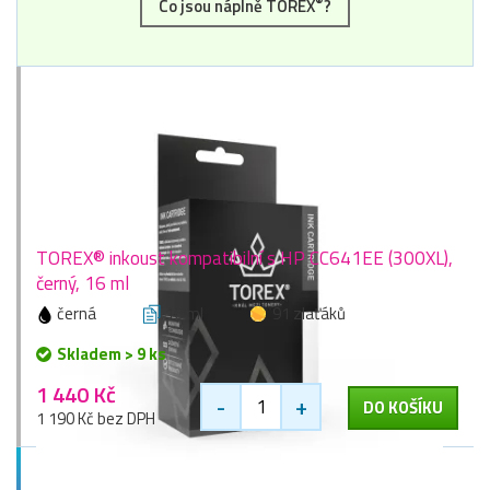
®
Co jsou náplně TOREX
?
TOREX® inkoust kompatibilní s HP CC641EE (300XL),
černý, 16 ml
černá
16 ml
91 zlaťáků
Skladem > 9 ks
1 440 Kč
-
+
DO KOŠÍKU
1 190 Kč bez DPH