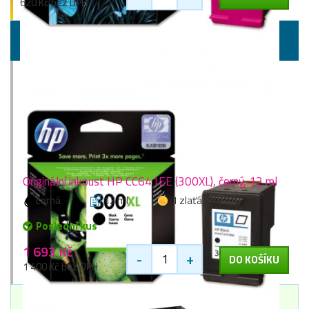
620 Kč bez DPH
Vyšší kapacity
Originální inkoust HP CC641EE (300XL), černý, 12 ml
černá
12 ml
1 zlaťák
Poslední kus
1 693 Kč
-
+
DO KOŠÍKU
1 400 Kč bez DPH