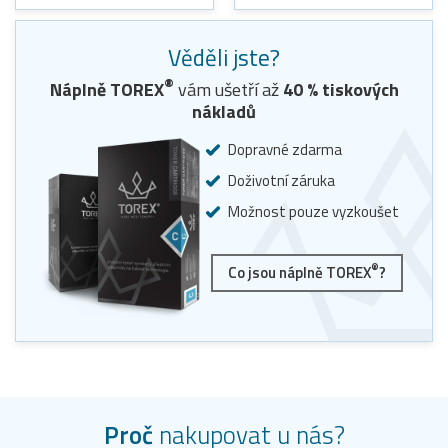
Věděli jste?
®
Náplně TOREX
vám ušetří až
40
% tiskových
nákladů
Dopravné zdarma
Doživotní záruka
Možnost pouze vyzkoušet
®
Co jsou náplně TOREX
?
Proč
nakupovat u nás?