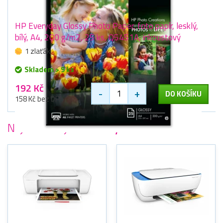
HP Everyday Glossy Photo Paper, foto papír, lesklý,
bílý, A4, 200 g/m2, 25 ks, Q5451A, inkoustový
1 zlaťák
Skladem > 9 ks
192 Kč
-
+
DO KOŠÍKU
158 Kč bez DPH
Nejoblíbenější
tiskárny HP