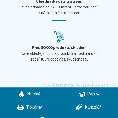
Objednávka už zítra u vás
Při objednávce do 17:00 garantujeme doručení
již následující pracovní den.
Přes 30 000 produktů skladem
Naše sklady jsou plné produktů a dostupnost
zboží 100 % odpovídá skutečnosti.
Na
tonery
jsme tady my.
Náplně
Papíry
Tiskárny
Kancelář