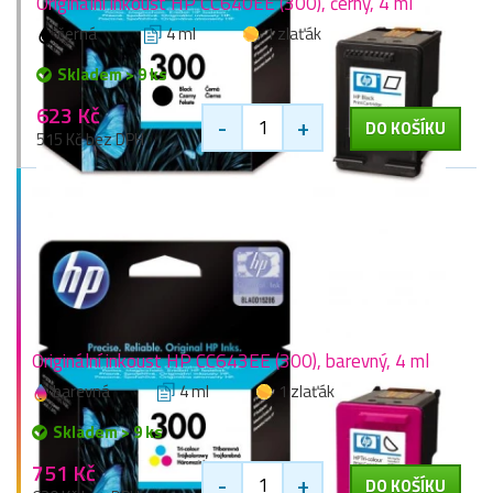
Originální inkoust HP CC640EE (300), černý, 4 ml
černá
4 ml
1 zlaťák
Skladem > 9 ks
623 Kč
-
+
DO KOŠÍKU
515 Kč bez DPH
Originální inkoust HP CC643EE (300), barevný, 4 ml
barevná
4 ml
1 zlaťák
Skladem > 9 ks
751 Kč
-
+
DO KOŠÍKU