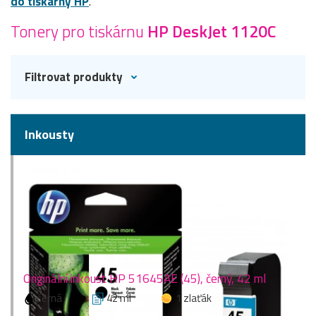
do tiskárny HP
.
Tonery pro tiskárnu
HP DeskJet 1120C
Filtrovat produkty
Inkousty
Originální inkoust HP 51645AE (45), černý, 42 ml
černá
42 ml
1 zlaťák