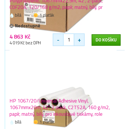
Polypropylene, 1067mmx22,9m, 42", 2-pack,
C0F20A, 120/168 g/m2, papír, matný, bílý, pr
bílá
1 zlaťák
Nedostupné
4 863 Kč
-
+
DO KOŠÍKU
4 019 Kč bez DPH
HP 1067/20/Universal Adhesive Vinyl,
1067mmx20m, 42", 2-pack, C2T52A, 160 g/m2,
papír, matný, bílý, pro inkoustové tiskárny, role
bílá
1 zlaťák