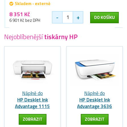
Skladem - externě
8 351 Kč
-
+
DO KOŠÍKU
6 901 Kč bez DPH
Nejoblíbenější
tiskárny HP
Náplně do
Náplně do
HP DeskJet Ink
HP DeskJet Ink
Advantage 1115
Advantage 3636
ZOBRAZIT
ZOBRAZIT