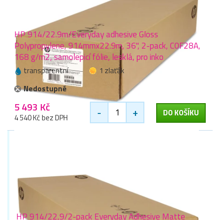
HP 914/22.9m/Everyday adhesive Gloss
Polypropylene, 914mmx22.9m, 36", 2-pack, C0F28A,
168 g/m2, samolepicí fólie, lesklá, pro inko
transparentní
1 zlaťák
Nedostupné
5 493 Kč
-
+
DO KOŠÍKU
4 540 Kč bez DPH
HP 914/22,9/2-pack Everyday Adhesive Matte