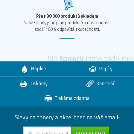
Přes 30 000 produktů skladem
Naše sklady jsou plné produktů a dostupnost
zboží 100 % odpovídá skutečnosti.
Na
tonery
jsme tady my.
Náplně
Papíry
Tiskárny
Kancelář
Tiskárna zdarma
Slevy na tonery a akce ihned na váš email: