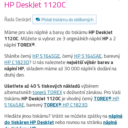
HP DeskJet 1120C
Řada DeskJet
Přidat tiskárnu do oblíbených
Máme pro vás náplně a barvy do tiskárnu
HP DeskJet
1120C
. Můžete si vybrat ze 3 originálních náplní
HP
a 2
náplní
TOREX®
.
Sháníte černý
HP 51645GE
, černý
HP 51645AE
, barevný
HP C1823D
? U nás naleznete
největší výběr barev a
náplní HP
, skladem máme až 30 000 náplní k dodání na
druhý den.
Ušetřete až 40 % tiskových nákladů
výběrem
alternativních
tonerů TOREX
s doživotní zárukou. Pro Vaši
tiskárnu
HP DeskJet 1120C
je vhodný černý
TOREX®
HP
51645AE
, barevný
TOREX®
HP C1823D
.
Hledáte jinou tiskárnu? Vrátit se můžete zpátky na
náplně
do tiskáren HP DeskJet
nebo rovnou na stránku
náplně