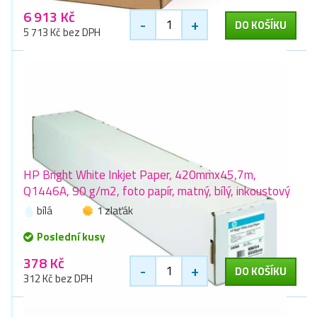
6 913 Kč
-
+
DO KOŠÍKU
5 713 Kč bez DPH
HP Bright White Inkjet Paper, 420mmx45,7m,
Q1446A, 90 g/m2, foto papír, matný, bílý, inkoustový
bílá
1 zlaťák
Poslední kusy
378 Kč
-
+
DO KOŠÍKU
312 Kč bez DPH