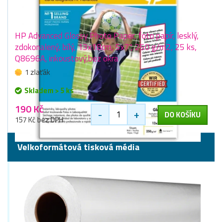
HP Advanced Glossy Photo Paper, foto papír, lesklý,
zdokonalený, bílý, 13x18cm, 5x7", 250 g/m2, 25 ks,
Q8696A, inkoustový,bez okra
1 zlaťák
Skladem > 5 ks
190 Kč
-
+
DO KOŠÍKU
157 Kč bez DPH
Velkoformátová tisková média