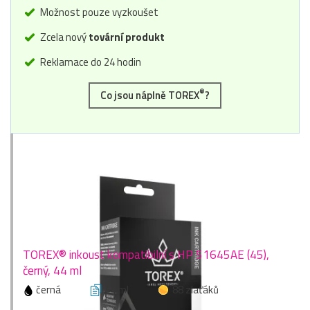
Možnost pouze vyzkoušet
Zcela nový
tovární produkt
Reklamace do 24 hodin
®
Co jsou náplně TOREX
?
TOREX® inkoust kompatibilní s HP 51645AE (45),
černý, 44 ml
černá
44 ml
88 zlaťáků