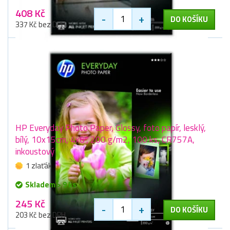
408 Kč
-
+
DO KOŠÍKU
337 Kč bez DPH
HP Everyday Photo Paper, Glossy, foto papír, lesklý,
bílý, 10x15cm, 4x6", 200 g/m2, 100 ks, CR757A,
inkoustový
1 zlaťák
Skladem > 9 ks
245 Kč
-
+
DO KOŠÍKU
203 Kč bez DPH