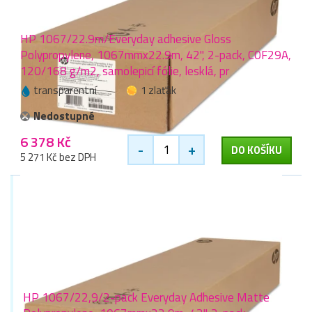
HP 1067/22.9m/Everyday adhesive Gloss
Polypropylene, 1067mmx22.9m, 42", 2-pack, C0F29A,
120/168 g/m2, samolepicí fólie, lesklá, pr
transparentní
1 zlaťák
Nedostupné
6 378 Kč
-
+
DO KOŠÍKU
5 271 Kč bez DPH
HP 1067/22,9/2-pack Everyday Adhesive Matte