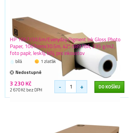
HP 1067/30.5m/Everyday Pigment Ink Gloss Photo
Paper, 1067mmx30.5m, 42", Q8918A, 235 g/m2,
foto papír, lesklý, bílý, pro inkoustov
bílá
1 zlaťák
Nedostupné
3 230 Kč
-
+
DO KOŠÍKU
2 670 Kč bez DPH