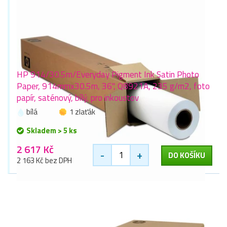
HP 914/30.5m/Everyday Pigment Ink Satin Photo
Paper, 914mmx30.5m, 36", Q8921A, 235 g/m2, foto
papír, saténový, bílý, pro inkoustov
bílá
1 zlaťák
Skladem > 5 ks
2 617 Kč
-
+
DO KOŠÍKU
2 163 Kč bez DPH