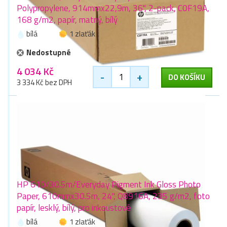
Polypropylene, 914mmx22,9m, 36", 2-pack, C0F19A,
168 g/m2, papír, matný, bílý
bílá
1 zlaťák
Nedostupné
4 034 Kč
-
+
DO KOŠÍKU
3 334 Kč bez DPH
HP 610/30.5m/Everyday Pigment Ink Gloss Photo
Paper, 610mmx30.5m, 24", Q8916A, 235 g/m2, foto
papír, lesklý, bílý, pro inkoustové
bílá
1 zlaťák