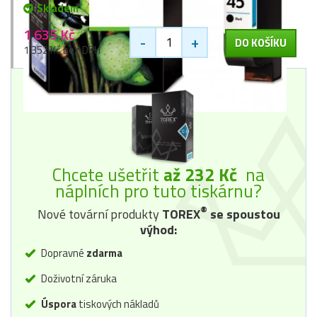
Skladem
1 635 Kč
-
+
DO KOŠÍKU
1 352 Kč bez DPH
Chcete ušetřit
až 232 Kč
na
náplních pro tuto tiskárnu?
®
Nové tovární produkty
TOREX
se spoustou
výhod:
Dopravné
zdarma
Doživotní záruka
Úspora
tiskových nákladů