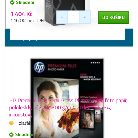
Skladem
1 404 Kč
-
+
DO KOŠÍKU
1 160 Kč bez DPH
Fotopapíry
HP Premium Plus Semi-Gloss Photo Paper, foto papír,
pololesklý, bílý, A4, 300 g/m2, 20 ks, CR673A,
inkoustový
1 zlaťák
Skladem