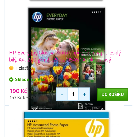
HP Everyday Glossy Photo Paper, foto papír, lesklý,
bílý, A4, 200 g/m2, 25 ks, Q5451A, inkoustový
1 zlaťák
Skladem > 9 ks
190 Kč
-
+
DO KOŠÍKU
157 Kč bez DPH