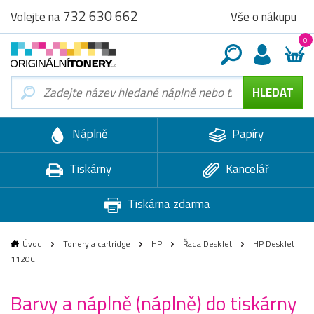
732 630 662
Vše o nákupu
Volejte na
0
Náplně
Papíry
Tiskárny
Kancelář
Tiskárna zdarma
Úvod
Tonery a cartridge
HP
Řada DeskJet
HP DeskJet
1120C
Barvy a náplně (náplně) do tiskárny