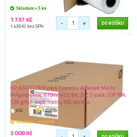
Skladem > 5 ks
1 737 Kč
-
+
DO KOŠÍKU
1 436 Kč bez DPH
HP 610/22,9/2-pack Everyday Adhesive Matte
Polypropylene, 610mmx22,9m, 24", 2-pack, C0F18A,
120 g/m2, papír, matný, bílý, pro inko
bílá
1 zlaťák
Skladem - externě
3 008 Kč
-
+
DO KOŠÍKU