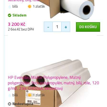
bílá
1 zlaťák
Skladem
3 200 Kč
-
+
DO KOŠÍKU
2 644 Kč bez DPH
HP Everyday Matte Polypropylene, Matný
polypropylén, foto polypropylén, matný, bílý, role, 120
g/m2, 2 ks, CH024A, inkoustový
bílá
1 zlaťák
Nedostupné