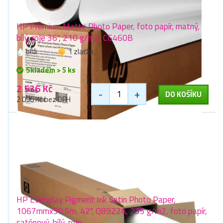
HP Premium Matte Photo Paper, foto papír, matný,
bílý, role 36", 210 g/m2, CG460B
bílá
1 zlaťák
Skladem > 5 ks
2 536 Kč
-
+
DO KOŠÍKU
2 096 Kč bez DPH
HP Everyday Pigment Ink Satin Photo Paper,
1067mmx30.5m, 42", Q8922A, 235 g/m2, foto papír,
saténový, bílý, role