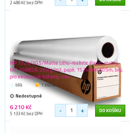
2 486 Kč bez DPH
HP 1524/30.5/Matte Litho-realistic Paper, matný,
60", K6B82A, 269 g/m2, papír, 1524mmx30.5m, bílý,
pro inkoustové tiskárny, role,
bílá
1 zlaťák
Nedostupné
6 210 Kč
-
+
DO KOŠÍKU
5 133 Kč bez DPH