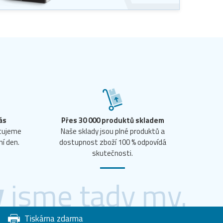
ás
Přes 30 000 produktů skladem
ntujeme
Naše sklady jsou plné produktů a
ní den.
dostupnost zboží 100 % odpovídá
skutečnosti.
y
jsme tady my.
Tiskárna zdarma