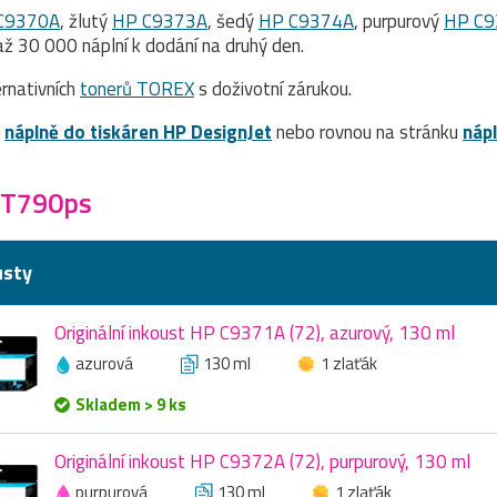
C9370A
, žlutý
HP C9373A
, šedý
HP C9374A
, purpurový
HP C9
ž 30 000 náplní k dodání na druhý den.
rnativních
tonerů TOREX
s doživotní zárukou.
a
náplně do tiskáren HP DesignJet
nebo rovnou na stránku
náp
 T790ps
usty
Originální inkoust HP C9371A (72), azurový, 130 ml
azurová
130 ml
1 zlaťák
Skladem > 9 ks
Originální inkoust HP C9372A (72), purpurový, 130 ml
purpurová
130 ml
1 zlaťák