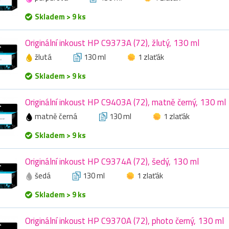
Skladem > 9 ks
Originální inkoust HP C9373A (72), žlutý, 130 ml
žlutá
130 ml
1 zlaťák
Skladem > 9 ks
Originální inkoust HP C9403A (72), matně černý, 130 ml
matně černá
130 ml
1 zlaťák
Skladem > 9 ks
Originální inkoust HP C9374A (72), šedý, 130 ml
šedá
130 ml
1 zlaťák
Skladem > 9 ks
Originální inkoust HP C9370A (72), photo černý, 130 ml