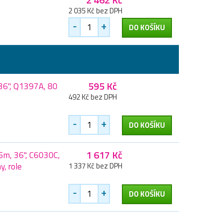
2 035 Kč bez DPH
-
+
DO KOŠÍKU
595 Kč
36", Q1397A, 80
492 Kč bez DPH
-
+
DO KOŠÍKU
1 617 Kč
m, 36", C6030C,
y, role
1 337 Kč bez DPH
-
+
DO KOŠÍKU