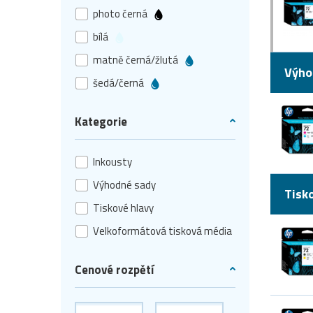
photo černá
bílá
matně černá/žlutá
Výho
šedá/černá
Kategorie
Inkousty
Výhodné sady
Tisk
Tiskové hlavy
Velkoformátová tisková média
Cenové rozpětí