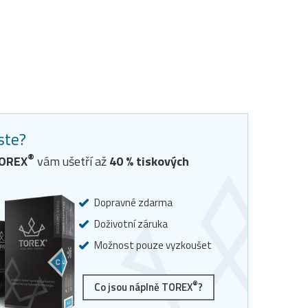
jste?
®
TOREX
vám ušetří až
40
% tiskových
Dopravné zdarma
Doživotní záruka
Možnost pouze vyzkoušet
®
Co jsou náplně TOREX
?