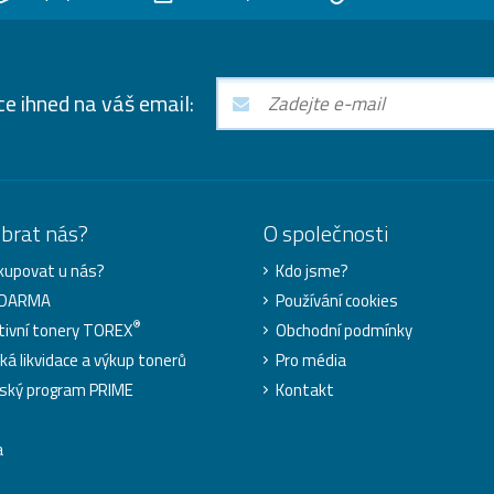
ce ihned na váš email:
ybrat nás?
O společnosti
kupovat u nás?
Kdo jsme?
ZDARMA
Používání cookies
®
tivní tonery TOREX
Obchodní podmínky
cká likvidace a výkup tonerů
Pro média
ský program PRIME
Kontakt
a