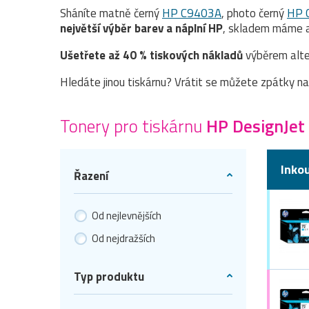
Sháníte matně černý
HP C9403A
, photo černý
HP 
největší výběr barev a náplní HP
, skladem máme a
Ušetřete až 40 % tiskových nákladů
výběrem alte
Hledáte jinou tiskárnu? Vrátit se můžete zpátky n
Tonery pro tiskárnu
HP DesignJet
Inko
Řazení
Od nejlevnějších
Od nejdražších
Typ produktu