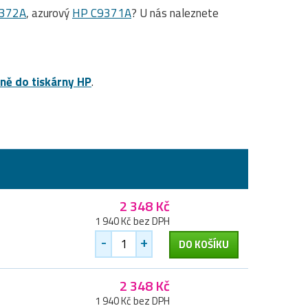
372A
, azurový
HP C9371A
? U nás naleznete
lně do tiskárny HP
.
2 348 Kč
1 940 Kč bez DPH
-
+
DO KOŠÍKU
2 348 Kč
1 940 Kč bez DPH