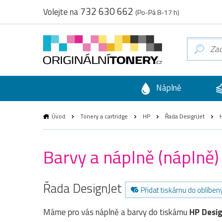
732 630 662
Volejte na
(Po-Pá 8-17 h)
Náplně
Úvod
Tonery a cartridge
HP
Řada DesignJet
H
Barvy a náplně (náplně
Řada DesignJet
Přidat tiskárnu do oblíben
Máme pro vás náplně a barvy do tiskárnu
HP Desi