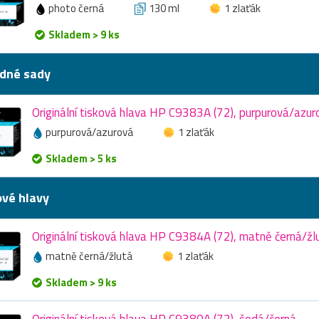
photo černá
130 ml
1 zlaťák
Skladem > 9 ks
dné sady
Originální tisková hlava HP C9383A (72), purpurová/azur
purpurová/azurová
1 zlaťák
Skladem > 5 ks
ové hlavy
Originální tisková hlava HP C9384A (72), matně černá/žl
matně černá/žlutá
1 zlaťák
Skladem > 9 ks
Originální tisková hlava HP C9380A (72), šedá/černá