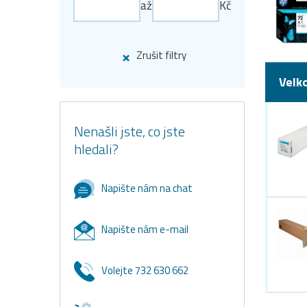
až
Kč
Zrušit filtry
Velk
Nenašli jste, co jste
hledali?
Napište nám na chat
Napište nám e-mail
Volejte 732 630 662