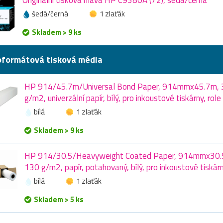
šedá/černá
1 zlaťák
Skladem > 9 ks
oformátová tisková média
HP 914/45.7m/Universal Bond Paper, 914mmx45.7m, 
g/m2, univerzální papír, bílý, pro inkoustové tiskárny, role
bílá
1 zlaťák
Skladem > 9 ks
HP 914/30.5/Heavyweight Coated Paper, 914mmx30.5
130 g/m2, papír, potahovaný, bílý, pro inkoustové tiskárn
bílá
1 zlaťák
Skladem > 5 ks