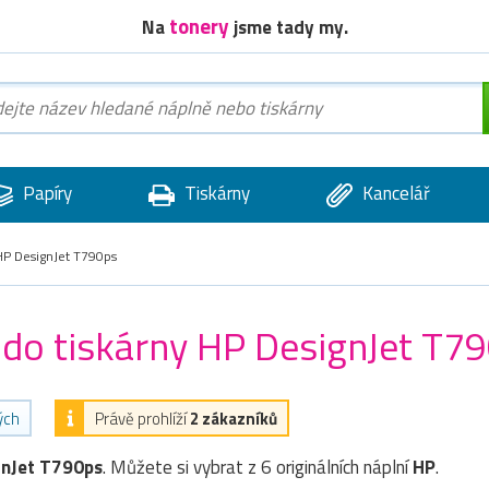
tonery
Na
jsme tady my.
Papíry
Tiskárny
Kancelář
P DesignJet T790ps
) do tiskárny HP DesignJet T7
ých
Právě prohlíží
2 zákazníků
gnJet T790ps
. Můžete si vybrat z 6 originálních náplní
HP
.