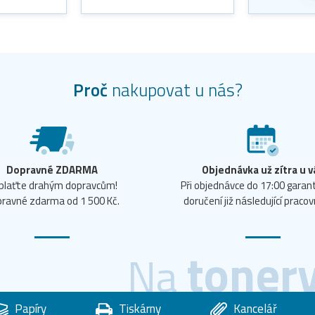
Proč
nakupovat u nás?
Dopravné ZDARMA
Objednávka už zítra u v
plaťte drahým dopravcům!
Při objednávce do 17:00 gara
ravné zdarma od 1 500 Kč.
doručení již následující pracov
toner
Na
Papíry
Tiskárny
Kancelář