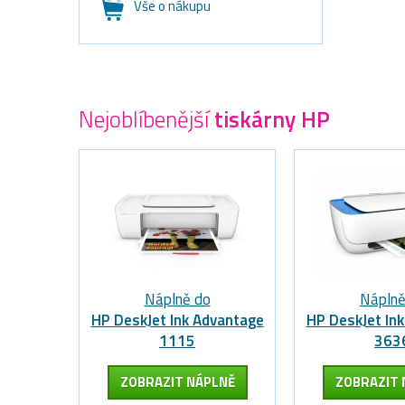
Vše o nákupu
Nejoblíbenější
tiskárny HP
Náplně do
Náplně
HP DeskJet Ink Advantage
HP DeskJet In
1115
363
ZOBRAZIT
NÁPLNĚ
ZOBRAZIT