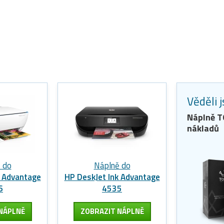
Věděli 
Náplně 
nákladů
 do
Náplně do
k Advantage
HP DeskJet Ink Advantage
6
4535
NÁPLNĚ
ZOBRAZIT
NÁPLNĚ