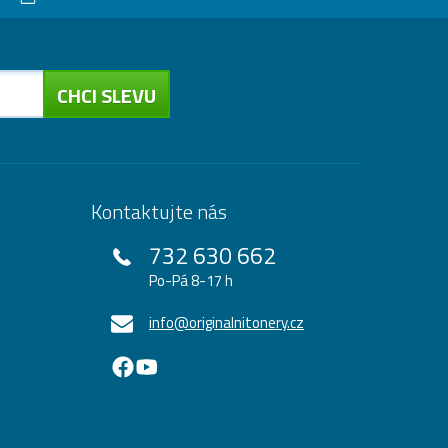
CHCI SLEVU
Kontaktujte nás
732 630 662
Po-Pá 8-17 h
info@originalnitonery.cz