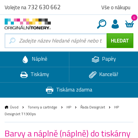
732 630 662
Vše o nákupu
Volejte na
0
Náplně
Papíry
Tiskárny
Kancelář
Tiskárna zdarma
Úvod
Tonery a cartridge
HP
Řada DesignJet
HP
DesignJet T1300ps
Barvy a náplně (náplně) do tiskárny