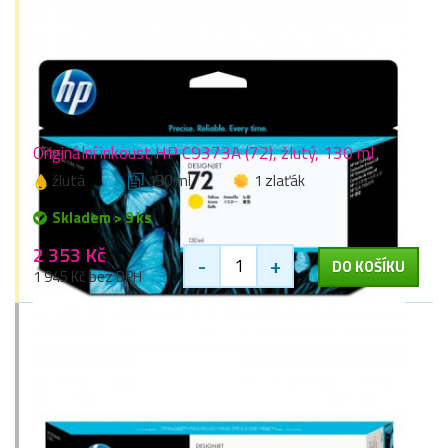
Originální inkoust HP C9373A (72), žlutý, 130 ml
žlutá
130 ml
1 zlaťák
Skladem > 9 ks
2 353 Kč
-
+
DO KOŠÍKU
1 945 Kč bez DPH