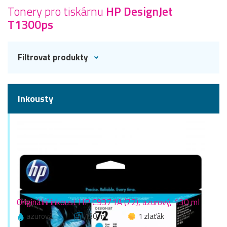
Tonery pro tiskárnu
HP DesignJet
T1300ps
Filtrovat produkty
Inkousty
Originální inkoust HP C9371A (72), azurový, 130 ml
azurová
130 ml
1 zlaťák