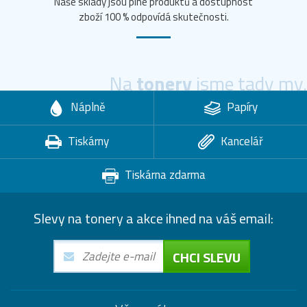
Naše sklady jsou plné produktů a dostupnost
zboží 100 % odpovídá skutečnosti.
Na
tonery
jsme tady my.
Náplně
Papíry
Tiskárny
Kancelář
Tiskárna zdarma
Slevy na tonery a akce ihned na váš email:
CHCI SLEVU