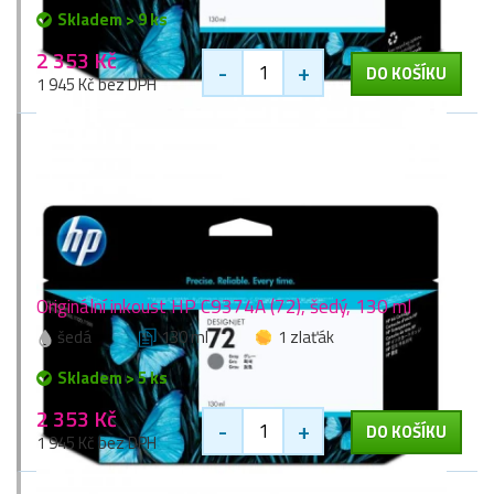
Skladem > 9 ks
2 353 Kč
-
+
DO KOŠÍKU
1 945 Kč bez DPH
Originální inkoust HP C9374A (72), šedý, 130 ml
šedá
130 ml
1 zlaťák
Skladem > 5 ks
2 353 Kč
-
+
DO KOŠÍKU
1 945 Kč bez DPH