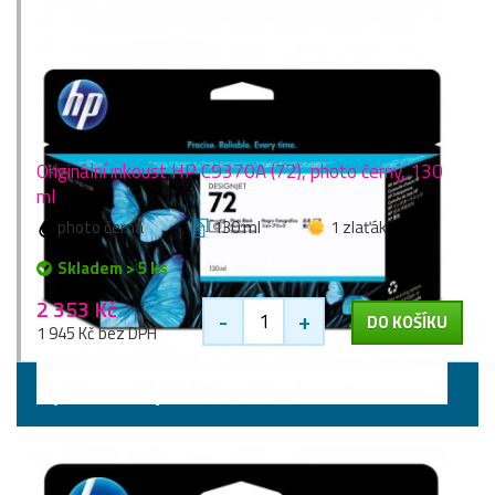
Originální inkoust HP C9370A (72), photo černý, 130
ml
photo černá
130 ml
1 zlaťák
Skladem > 5 ks
2 353 Kč
-
+
DO KOŠÍKU
1 945 Kč bez DPH
Výhodné sady