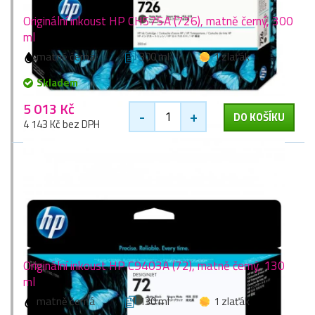
Originální inkoust HP CH575A (726), matně černý, 300
ml
matně černá
300 ml
1 zlaťák
Skladem
5 013 Kč
-
+
DO KOŠÍKU
4 143 Kč bez DPH
Originální inkoust HP C9403A (72), matně černý, 130
ml
matně černá
130 ml
1 zlaťák