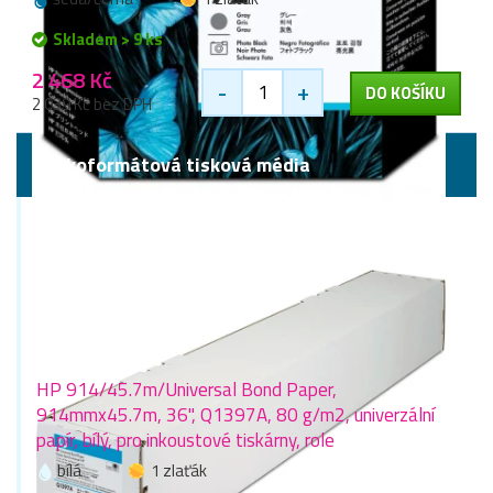
Skladem > 9 ks
2 468 Kč
-
+
DO KOŠÍKU
2 039 Kč bez DPH
Velkoformátová tisková média
HP 914/45.7m/Universal Bond Paper,
914mmx45.7m, 36", Q1397A, 80 g/m2, univerzální
papír, bílý, pro inkoustové tiskárny, role
bílá
1 zlaťák