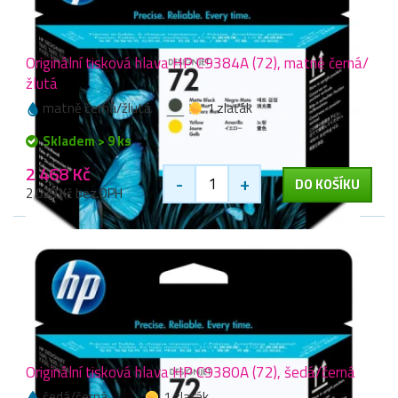
Originální tisková hlava HP C9384A (72), matně černá/
žlutá
matně černá/žlutá
1 zlaťák
Skladem > 9 ks
2 468 Kč
-
+
DO KOŠÍKU
2 039 Kč bez DPH
Originální tisková hlava HP C9380A (72), šedá/černá
šedá/černá
1 zlaťák