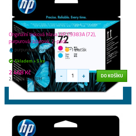
Originální tisková hlava HP C9383A (72),
purpurová/azurová, 2-pack
purpurová/azurová
1 zlaťák
Skladem > 5 ks
2 468 Kč
-
+
DO KOŠÍKU
2 039 Kč bez DPH
Tiskové hlavy