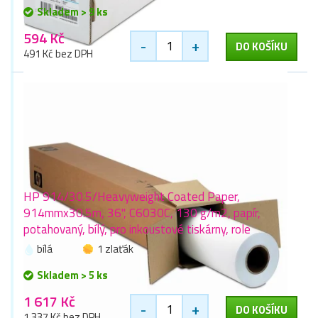
Skladem > 9 ks
594 Kč
-
+
DO KOŠÍKU
491 Kč bez DPH
HP 914/30.5/Heavyweight Coated Paper,
914mmx30.5m, 36", C6030C, 130 g/m2, papír,
potahovaný, bílý, pro inkoustové tiskárny, role
bílá
1 zlaťák
Skladem > 5 ks
1 617 Kč
-
+
DO KOŠÍKU
1 337 Kč bez DPH