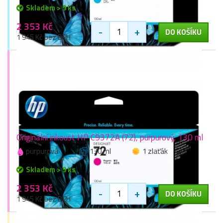
Skladem > 9 ks
2 353 Kč
-
+
DO KOŠÍKU
1 945 Kč bez DPH
Originální inkoust HP C9372A (72), purpurový, 130 ml
purpurová
130 ml
1 zlaťák
Skladem > 9 ks
2 353 Kč
-
+
DO KOŠÍKU
1 945 Kč bez DPH