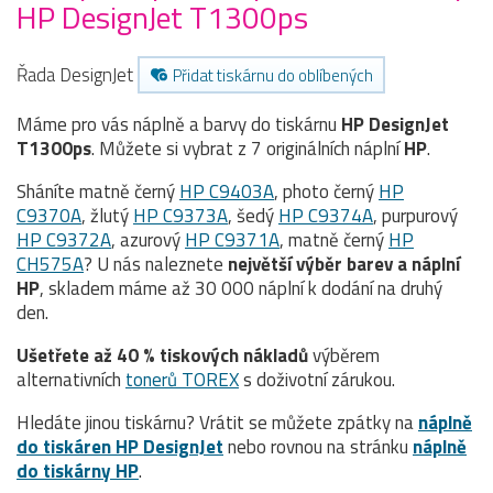
HP DesignJet T1300ps
Řada DesignJet
Přidat tiskárnu do oblíbených
Máme pro vás náplně a barvy do tiskárnu
HP DesignJet
T1300ps
. Můžete si vybrat z 7 originálních náplní
HP
.
Sháníte matně černý
HP C9403A
, photo černý
HP
C9370A
, žlutý
HP C9373A
, šedý
HP C9374A
, purpurový
HP C9372A
, azurový
HP C9371A
, matně černý
HP
CH575A
? U nás naleznete
největší výběr barev a náplní
HP
, skladem máme až 30 000 náplní k dodání na druhý
den.
Ušetřete až 40 % tiskových nákladů
výběrem
alternativních
tonerů TOREX
s doživotní zárukou.
Hledáte jinou tiskárnu? Vrátit se můžete zpátky na
náplně
do tiskáren HP DesignJet
nebo rovnou na stránku
náplně
do tiskárny HP
.