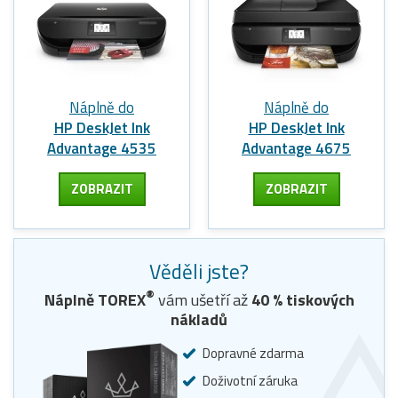
Náplně do
Náplně do
HP DeskJet Ink
HP DeskJet Ink
Advantage 4535
Advantage 4675
ZOBRAZIT
ZOBRAZIT
Věděli jste?
®
Náplně TOREX
vám ušetří až
40
% tiskových
nákladů
Dopravné zdarma
Doživotní záruka