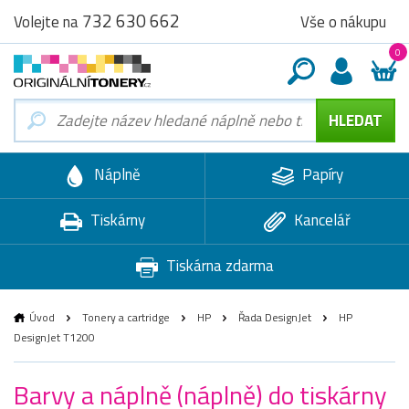
732 630 662
Vše o nákupu
Volejte na
0
Náplně
Papíry
Tiskárny
Kancelář
Tiskárna zdarma
Úvod
Tonery a cartridge
HP
Řada DesignJet
HP
DesignJet T1200
Barvy a náplně (náplně) do tiskárny