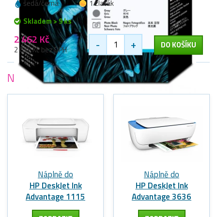
šedá/černá
1 zlaťák
Skladem > 9 ks
2 462 Kč
-
+
DO KOŠÍKU
2 035 Kč bez DPH
Nejoblíbenější
tiskárny HP
Náplně do
Náplně do
HP DeskJet Ink
HP DeskJet Ink
Advantage 1115
Advantage 3636