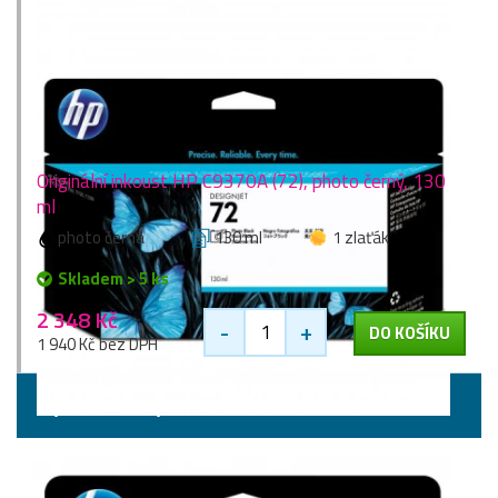
Originální inkoust HP C9370A (72), photo černý, 130
ml
photo černá
130 ml
1 zlaťák
Skladem > 5 ks
2 348 Kč
-
+
DO KOŠÍKU
1 940 Kč bez DPH
Výhodné sady