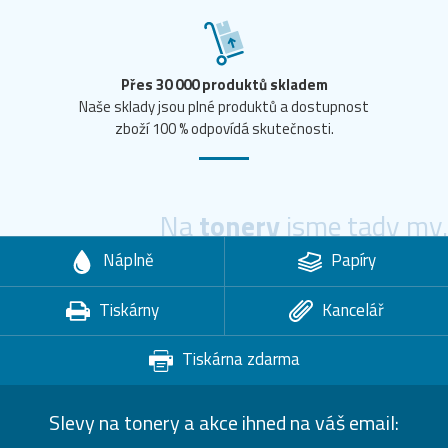
Přes 30 000 produktů skladem
Naše sklady jsou plné produktů a dostupnost
zboží 100 % odpovídá skutečnosti.
Na
tonery
jsme tady my.
Náplně
Papíry
Tiskárny
Kancelář
Tiskárna zdarma
Slevy na tonery a akce ihned na váš email: