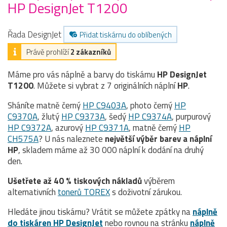
HP DesignJet T1200
Řada DesignJet
Přidat tiskárnu do oblíbených
Právě prohlíží
2 zákazníků
Máme pro vás náplně a barvy do tiskárnu
HP DesignJet
T1200
. Můžete si vybrat z 7 originálních náplní
HP
.
Sháníte matně černý
HP C9403A
, photo černý
HP
C9370A
, žlutý
HP C9373A
, šedý
HP C9374A
, purpurový
HP C9372A
, azurový
HP C9371A
, matně černý
HP
CH575A
? U nás naleznete
největší výběr barev a náplní
HP
, skladem máme až 30 000 náplní k dodání na druhý
den.
Ušetřete až 40 % tiskových nákladů
výběrem
alternativních
tonerů TOREX
s doživotní zárukou.
Hledáte jinou tiskárnu? Vrátit se můžete zpátky na
náplně
do tiskáren HP DesignJet
nebo rovnou na stránku
náplně