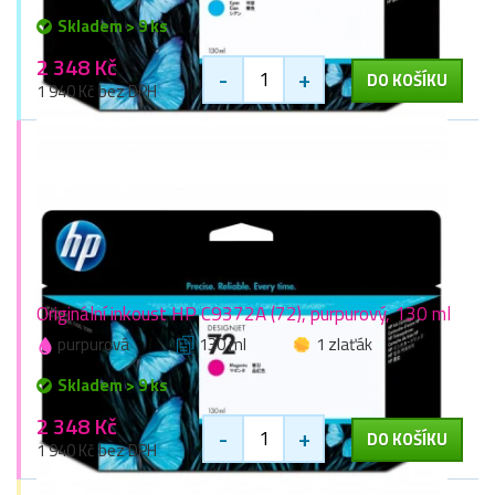
Skladem > 9 ks
2 348 Kč
-
+
DO KOŠÍKU
1 940 Kč bez DPH
Originální inkoust HP C9372A (72), purpurový, 130 ml
purpurová
130 ml
1 zlaťák
Skladem > 9 ks
2 348 Kč
-
+
DO KOŠÍKU
1 940 Kč bez DPH