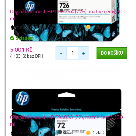
Originální inkoust HP CH575A (726), matně černý, 300
ml
matně černá
300 ml
1 zlaťák
Skladem
5 001 Kč
-
+
DO KOŠÍKU
4 133 Kč bez DPH
Originální inkoust HP C9403A (72), matně černý, 130
ml
matně černá
130 ml
1 zlaťák