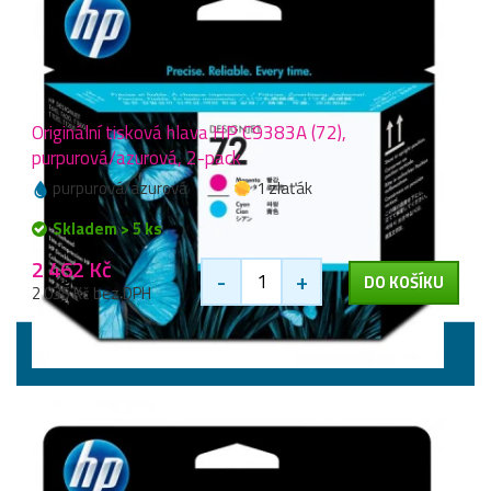
Originální tisková hlava HP C9383A (72),
purpurová/azurová, 2-pack
purpurová/azurová
1 zlaťák
Skladem > 5 ks
2 462 Kč
-
+
DO KOŠÍKU
2 035 Kč bez DPH
Tiskové hlavy