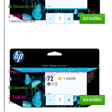
Skladem > 9 ks
2 348 Kč
-
+
DO KOŠÍKU
1 940 Kč bez DPH
Originální inkoust HP C9374A (72), šedý, 130 ml
šedá
130 ml
1 zlaťák
Skladem > 5 ks
2 348 Kč
-
+
DO KOŠÍKU
1 940 Kč bez DPH