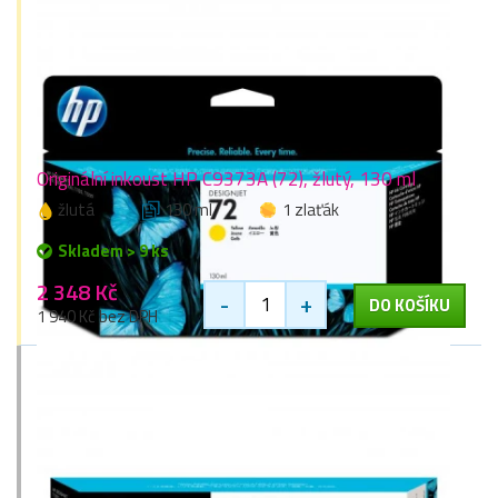
Originální inkoust HP C9373A (72), žlutý, 130 ml
žlutá
130 ml
1 zlaťák
Skladem > 9 ks
2 348 Kč
-
+
DO KOŠÍKU
1 940 Kč bez DPH