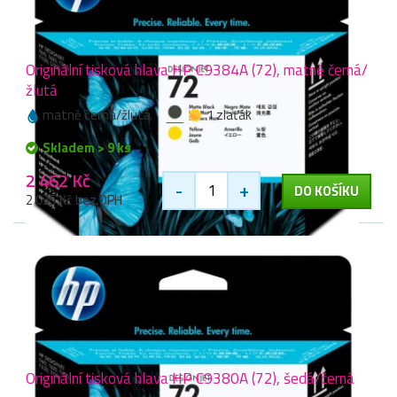
Originální tisková hlava HP C9384A (72), matně černá/
žlutá
matně černá/žlutá
1 zlaťák
Skladem > 9 ks
2 462 Kč
-
+
DO KOŠÍKU
2 035 Kč bez DPH
Originální tisková hlava HP C9380A (72), šedá/černá