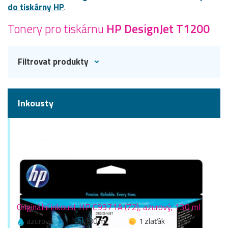
do tiskárny HP
.
Tonery pro tiskárnu
HP DesignJet T1200
Filtrovat produkty
Inkousty
Originální inkoust HP C9371A (72), azurový, 130 ml
azurová
130 ml
1 zlaťák