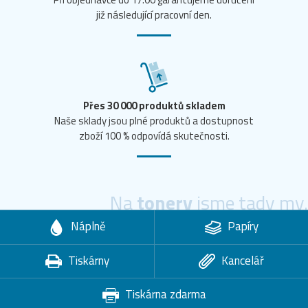
již následující pracovní den.
Přes 30 000 produktů skladem
Naše sklady jsou plné produktů a dostupnost
zboží 100 % odpovídá skutečnosti.
Na
tonery
jsme tady my.
Náplně
Papíry
Tiskárny
Kancelář
Tiskárna zdarma