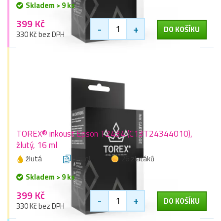
Skladem > 9 ks
399 Kč
-
+
DO KOŠÍKU
330 Kč bez DPH
TOREX® inkoust Epson T2434 (C13T24344010),
žlutý, 16 ml
žlutá
16 ml
26 zlaťáků
Skladem > 9 ks
399 Kč
-
+
DO KOŠÍKU
330 Kč bez DPH