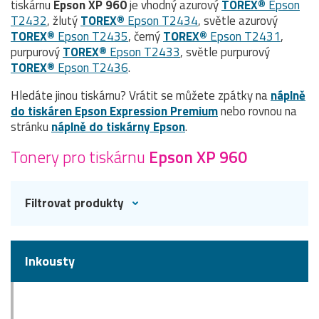
tiskárnu
Epson XP 960
je vhodný azurový
TOREX®
Epson
T2432
, žlutý
TOREX®
Epson T2434
, světle azurový
TOREX®
Epson T2435
, černý
TOREX®
Epson T2431
,
purpurový
TOREX®
Epson T2433
, světle purpurový
TOREX®
Epson T2436
.
Hledáte jinou tiskárnu? Vrátit se můžete zpátky na
náplně
do tiskáren Epson Expression Premium
nebo rovnou na
stránku
náplně do tiskárny Epson
.
Tonery pro tiskárnu
Epson XP 960
Filtrovat produkty
Inkousty