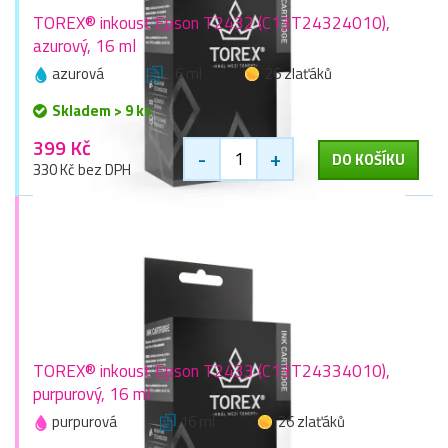
TOREX® inkoust Epson T2432 (C13T24324010),
azurový, 16 ml
azurová
16 ml
26 zlaťáků
Skladem > 9 ks
399 Kč
-
+
DO KOŠÍKU
330 Kč bez DPH
TOREX® inkoust Epson T2433 (C13T24334010),
purpurový, 16 ml
purpurová
16 ml
26 zlaťáků