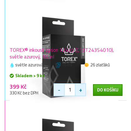
TOREX® inkoust Epson T2435 (C13T24354010),
světle azurový, 16 ml
světle azurová
16 ml
26 zlaťáků
Skladem > 9 ks
399 Kč
-
+
DO KOŠÍKU
330 Kč bez DPH