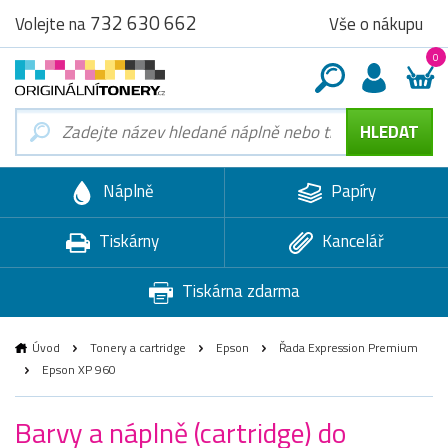
732 630 662
Vše o nákupu
Volejte na
0
Náplně
Papíry
Tiskárny
Kancelář
Tiskárna zdarma
Úvod
Tonery a cartridge
Epson
Řada Expression Premium
Epson XP 960
Barvy a náplně (cartridge) do