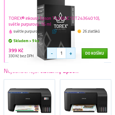
TOREX® inkoust Epson T2436 (C13T24364010),
světle purpurový, 16 ml
světle purpurová
16 ml
26 zlaťáků
Skladem > 9 ks
399 Kč
-
+
DO KOŠÍKU
330 Kč bez DPH
Nejoblíbenější
tiskárny Epson