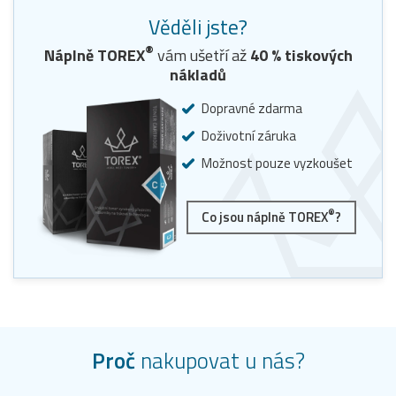
Věděli jste?
®
Náplně TOREX
vám ušetří až
40
% tiskových
nákladů
Dopravné zdarma
Doživotní záruka
Možnost pouze vyzkoušet
®
Co jsou náplně TOREX
?
Proč
nakupovat u nás?