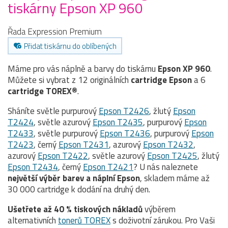
tiskárny Epson XP 960
Řada Expression Premium
Přidat tiskárnu do oblíbených
Máme pro vás náplně a barvy do tiskárnu
Epson XP 960
.
Můžete si vybrat z 12 originálních
cartridge
Epson
a 6
cartridge TOREX®
.
Sháníte světle purpurový
Epson T2426
, žlutý
Epson
T2424
, světle azurový
Epson T2435
, purpurový
Epson
T2433
, světle purpurový
Epson T2436
, purpurový
Epson
T2423
, černý
Epson T2431
, azurový
Epson T2432
,
azurový
Epson T2422
, světle azurový
Epson T2425
, žlutý
Epson T2434
, černý
Epson T2421
? U nás naleznete
největší výběr barev a náplní Epson
, skladem máme až
30 000 cartridge k dodání na druhý den.
Ušetřete až 40 % tiskových nákladů
výběrem
alternativních
tonerů TOREX
s doživotní zárukou. Pro Vaši