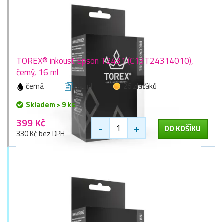
TOREX® inkoust Epson T2431 (C13T24314010),
černý, 16 ml
černá
16 ml
26 zlaťáků
Skladem > 9 ks
399 Kč
-
+
DO KOŠÍKU
330 Kč bez DPH