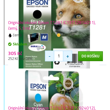
Originální inkoust Epson T1281 (C13T12814011),
černý, 5,9 ml
černá
5,9 ml
1 zlaťák
Skladem
305 Kč
-
+
DO KOŠÍKU
252 Kč bez DPH
Originální inkoust Epson T1292 (C13T12924012),