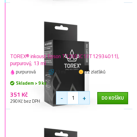
TOREX® inkoust Epson T1293 (C13T12934011),
purpurový, 13 ml
purpurová
13 ml
22 zlaťáků
Skladem > 9 ks
351 Kč
-
+
DO KOŠÍKU
290 Kč bez DPH