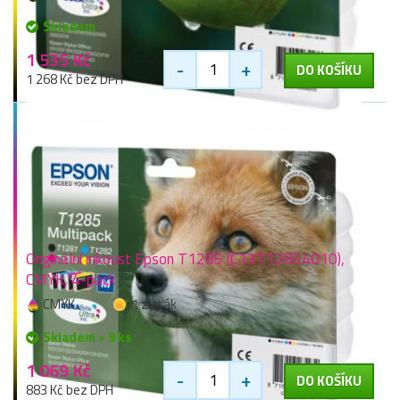
Skladem
1 535 Kč
-
+
DO KOŠÍKU
1 268 Kč bez DPH
Originální inkoust Epson T1285 (C13T12854010),
CMYK, 4-pack
CMYK
1 zlaťák
Skladem > 9 ks
1 069 Kč
-
+
DO KOŠÍKU
883 Kč bez DPH