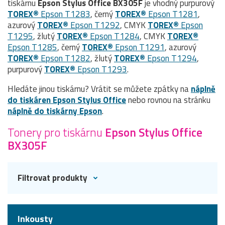
tiskárnu
Epson Stylus Office BX305F
je vhodný purpurový
TOREX®
Epson T1283
, černý
TOREX®
Epson T1281
,
azurový
TOREX®
Epson T1292
, CMYK
TOREX®
Epson
T1295
, žlutý
TOREX®
Epson T1284
, CMYK
TOREX®
Epson T1285
, černý
TOREX®
Epson T1291
, azurový
TOREX®
Epson T1282
, žlutý
TOREX®
Epson T1294
,
purpurový
TOREX®
Epson T1293
.
Hledáte jinou tiskárnu? Vrátit se můžete zpátky na
náplně
do tiskáren Epson Stylus Office
nebo rovnou na stránku
náplně do tiskárny Epson
.
Tonery pro tiskárnu
Epson Stylus Office
BX305F
Filtrovat produkty
Inkousty