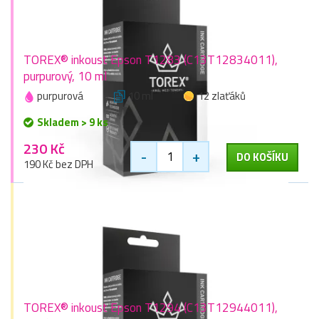
TOREX® inkoust Epson T1283 (C13T12834011),
purpurový, 10 ml
purpurová
10 ml
12 zlaťáků
Skladem > 9 ks
230 Kč
-
+
DO KOŠÍKU
190 Kč bez DPH
TOREX® inkoust Epson T1294 (C13T12944011),