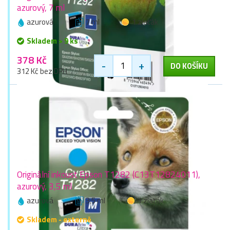
azurový, 7 ml
azurová
7 ml
1 zlaťák
Skladem > 9 ks
378 Kč
-
+
DO KOŠÍKU
312 Kč bez DPH
Originální inkoust Epson T1282 (C13T12824011),
azurový, 3,5 ml
azurová
3,5 ml
1 zlaťák
Skladem - externě