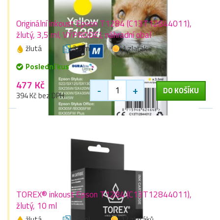
Originální inkoust Epson T1284 (C13T12844011),
žlutý, 3,5 ml, VÝPRODEJ, náhradní obal
žlutá
3,5 ml
1 zlaťák
Poslední kus
477 Kč
-
+
DO KOŠÍKU
394 Kč bez DPH
TOREX® inkoust Epson T1284 (C13T12844011),
žlutý, 10 ml
žlutá
10 ml
12 zlaťáků