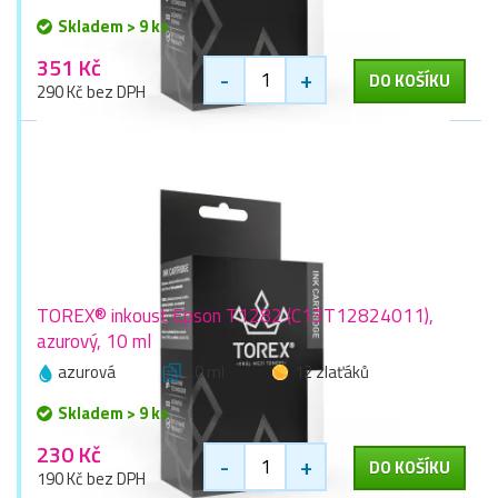
Skladem > 9 ks
351 Kč
-
+
DO KOŠÍKU
290 Kč bez DPH
TOREX® inkoust Epson T1282 (C13T12824011),
azurový, 10 ml
azurová
10 ml
12 zlaťáků
Skladem > 9 ks
230 Kč
-
+
DO KOŠÍKU
190 Kč bez DPH