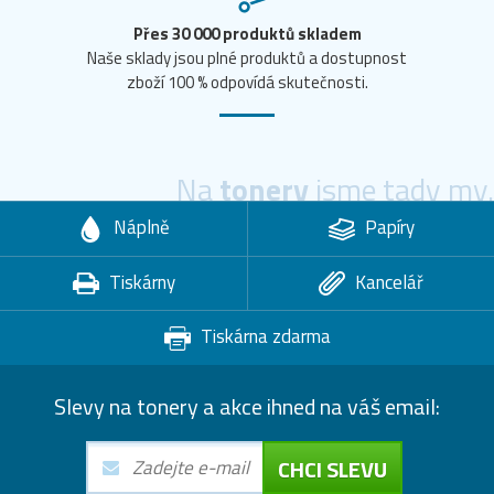
Přes 30 000 produktů skladem
Naše sklady jsou plné produktů a dostupnost
zboží 100 % odpovídá skutečnosti.
Na
tonery
jsme tady my.
Náplně
Papíry
Tiskárny
Kancelář
Tiskárna zdarma
Slevy na tonery a akce ihned na váš email:
CHCI SLEVU