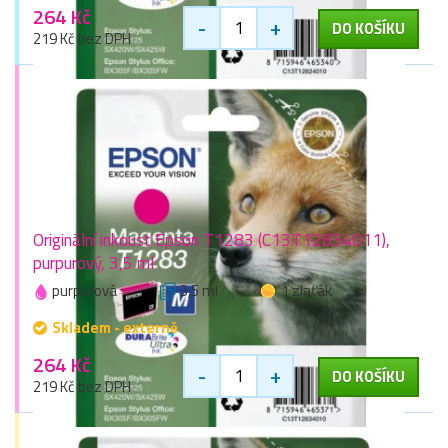
264 Kč
-
+
DO KOŠÍKU
219 Kč bez DPH
Originální inkoust Epson T1283 (C13T12834011),
purpurový, 3,5 ml
purpurová
3,5 ml
1 zlaťák
Skladem - externě
264 Kč
-
+
DO KOŠÍKU
219 Kč bez DPH