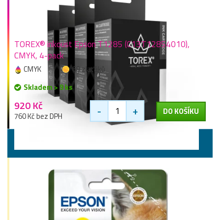
TOREX® inkoust Epson T1285 (C13T12854010),
CMYK, 4-pack
CMYK
69 zlaťáků
Skladem > 9 ks
920 Kč
-
+
DO KOŠÍKU
760 Kč bez DPH
Výhodná balení