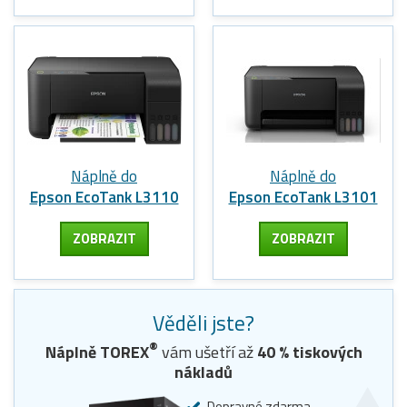
Náplně do
Náplně do
Epson EcoTank L3110
Epson EcoTank L3101
ZOBRAZIT
ZOBRAZIT
Věděli jste?
®
Náplně TOREX
vám ušetří až
40
% tiskových
nákladů
Dopravné zdarma