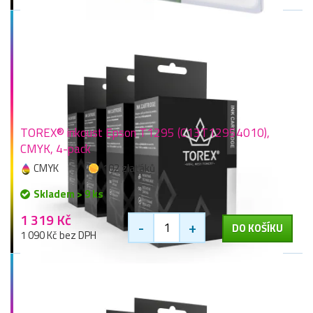
TOREX® inkoust Epson T1295 (C13T12954010),
CMYK, 4-pack
CMYK
102 zlaťáků
Skladem > 9 ks
1 319 Kč
-
+
DO KOŠÍKU
1 090 Kč bez DPH