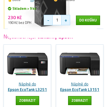
Skladem > 9 ks
230 Kč
-
+
DO KOŠÍKU
190 Kč bez DPH
Nejoblíbenější
tiskárny Epson
Náplně do
Náplně do
Epson EcoTank L3251
Epson EcoTank L3151
ZOBRAZIT
ZOBRAZIT