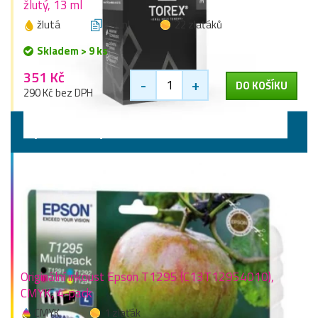
žlutý, 13 ml
žlutá
13 ml
22 zlaťáků
Skladem > 9 ks
351 Kč
-
+
DO KOŠÍKU
290 Kč bez DPH
Výhodné sady
Originální inkoust Epson T1295 (C13T12954010),
CMYK, 4-pack
CMYK
1 zlaťák