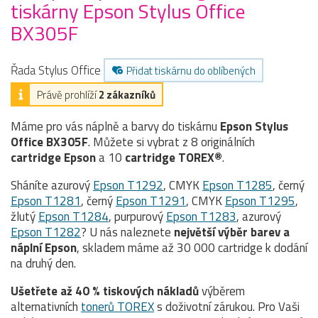
tiskárny Epson Stylus Office
BX305F
Řada Stylus Office
Přidat tiskárnu do oblíbených
Právě prohlíží
2 zákazníků
Máme pro vás náplně a barvy do tiskárnu
Epson Stylus
Office BX305F
. Můžete si vybrat z 8 originálních
cartridge
Epson
a 10
cartridge TOREX®
.
Sháníte azurový
Epson T1292
, CMYK
Epson T1285
, černý
Epson T1281
, černý
Epson T1291
, CMYK
Epson T1295
,
žlutý
Epson T1284
, purpurový
Epson T1283
, azurový
Epson T1282
? U nás naleznete
největší výběr barev a
náplní Epson
, skladem máme až 30 000 cartridge k dodání
na druhý den.
Ušetřete až 40 % tiskových nákladů
výběrem
alternativních
tonerů TOREX
s doživotní zárukou. Pro Vaši