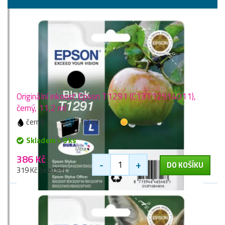
Originální inkoust Epson T1291 (C13T12914011),
černý, 11,2 ml
černá
11,2 ml
1 zlaťák
Skladem > 9 ks
386 Kč
-
+
DO KOŠÍKU
319 Kč bez DPH