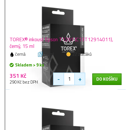
TOREX® inkoust Epson T1291 (C13T12914011),
černý, 15 ml
černá
15 ml
22 zlaťáků
Skladem > 9 ks
351 Kč
-
+
DO KOŠÍKU
290 Kč bez DPH