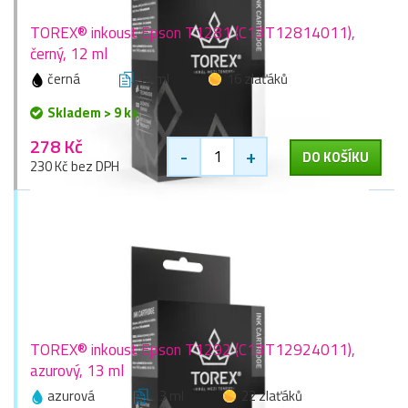
TOREX® inkoust Epson T1281 (C13T12814011),
černý, 12 ml
černá
12 ml
16 zlaťáků
Skladem > 9 ks
278 Kč
-
+
DO KOŠÍKU
230 Kč bez DPH
TOREX® inkoust Epson T1292 (C13T12924011),
azurový, 13 ml
azurová
13 ml
22 zlaťáků