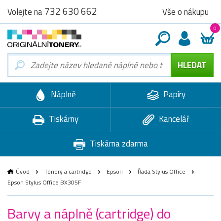
732 630 662
Vše o nákupu
Volejte na
0
Náplně
Papíry
Tiskárny
Kancelář
Tiskárna zdarma
Úvod
Tonery a cartridge
Epson
Řada Stylus Office
Epson Stylus Office BX305F
Barvy a náplně (cartridge) do