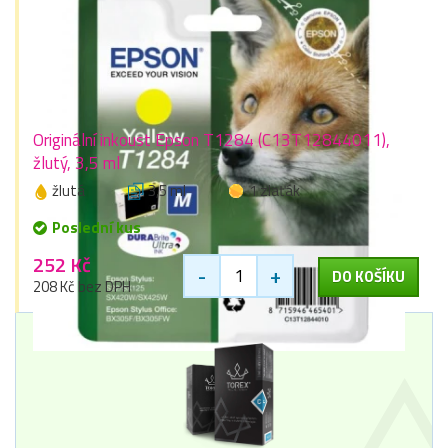
Originální inkoust Epson T1284 (C13T12844011),
žlutý, 3,5 ml
žlutá
3,5 ml
1 zlaťák
Poslední kus
252 Kč
-
+
DO KOŠÍKU
208 Kč bez DPH