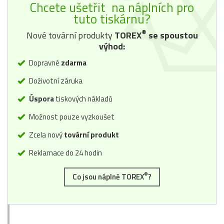
Chcete ušetřit na náplních pro
tuto tiskárnu?
®
Nové tovární produkty
TOREX
se spoustou
výhod:
Dopravné
zdarma
Doživotní záruka
Úspora
tiskových nákladů
Možnost pouze vyzkoušet
Zcela nový
tovární produkt
Reklamace do 24 hodin
®
Co jsou náplně TOREX
?