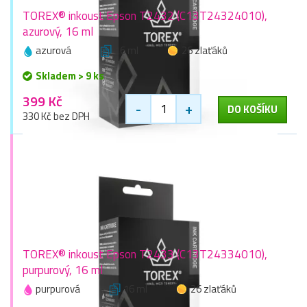
TOREX® inkoust Epson T2432 (C13T24324010),
azurový, 16 ml
azurová
16 ml
26 zlaťáků
Skladem > 9 ks
399 Kč
-
+
DO KOŠÍKU
330 Kč bez DPH
TOREX® inkoust Epson T2433 (C13T24334010),
purpurový, 16 ml
purpurová
16 ml
26 zlaťáků