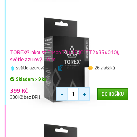
TOREX® inkoust Epson T2435 (C13T24354010),
světle azurový, 16 ml
světle azurová
16 ml
26 zlaťáků
Skladem > 9 ks
399 Kč
-
+
DO KOŠÍKU
330 Kč bez DPH