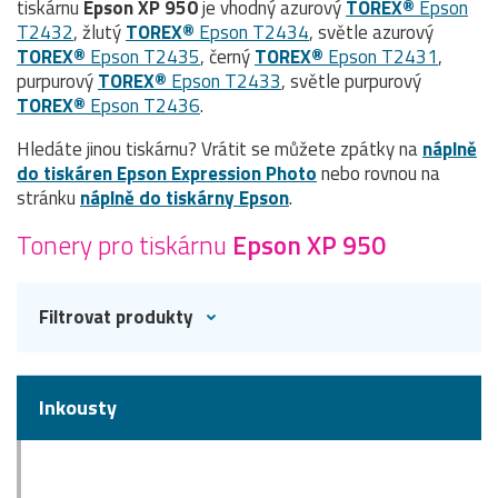
tiskárnu
Epson XP 950
je vhodný azurový
TOREX®
Epson
T2432
, žlutý
TOREX®
Epson T2434
, světle azurový
TOREX®
Epson T2435
, černý
TOREX®
Epson T2431
,
purpurový
TOREX®
Epson T2433
, světle purpurový
TOREX®
Epson T2436
.
Hledáte jinou tiskárnu? Vrátit se můžete zpátky na
náplně
do tiskáren Epson Expression Photo
nebo rovnou na
stránku
náplně do tiskárny Epson
.
Tonery pro tiskárnu
Epson XP 950
Filtrovat produkty
Inkousty