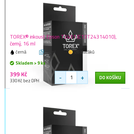
TOREX® inkoust Epson T2431 (C13T24314010),
černý, 16 ml
černá
16 ml
26 zlaťáků
Skladem > 9 ks
399 Kč
-
+
DO KOŠÍKU
330 Kč bez DPH