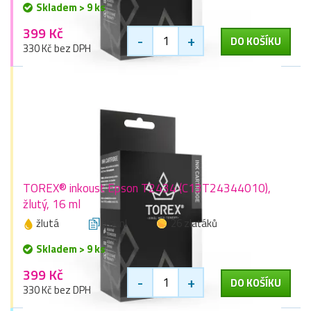
Skladem > 9 ks
399 Kč
-
+
DO KOŠÍKU
330 Kč bez DPH
TOREX® inkoust Epson T2434 (C13T24344010),
žlutý, 16 ml
žlutá
16 ml
26 zlaťáků
Skladem > 9 ks
399 Kč
-
+
DO KOŠÍKU
330 Kč bez DPH