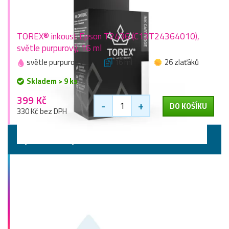
TOREX® inkoust Epson T2436 (C13T24364010),
světle purpurový, 16 ml
světle purpurová
16 ml
26 zlaťáků
Skladem > 9 ks
399 Kč
-
+
DO KOŠÍKU
330 Kč bez DPH
Výhodné sady