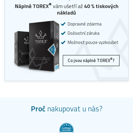
®
Náplně TOREX
vám ušetří až
40
% tiskových
nákladů
Dopravné zdarma
Doživotní záruka
Možnost pouze vyzkoušet
®
Co jsou náplně TOREX
?
Proč
nakupovat u nás?