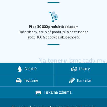
Přes 30 000 produktů skladem
Naše sklady jsou plné produktů a dostupnost
zboží 100 % odpovídá skutečnosti.
Na
tonery
jsme tady my.
Náplně
Papíry
Tiskárny
Kancelář
Tiskárna zdarma