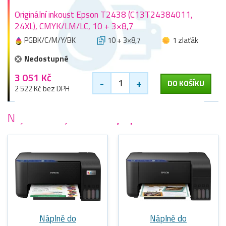
Originální inkoust Epson T2438 (C13T24384011,
24XL), CMYK/LM/LC, 10 + 3×8,7
PGBK/C/M/Y/BK
10 + 3×8,7
1 zlaťák
Nedostupné
3 051 Kč
-
+
DO KOŠÍKU
2 522 Kč bez DPH
Nejoblíbenější
tiskárny Epson
Náplně do
Náplně do