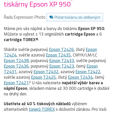
tiskárny Epson XP 950
Řada Expression Photo
Přidat tiskárnu do oblíbených
Máme pro vás náplně a barvy do tiskárnu
Epson XP 950
.
Můžete si vybrat z 13 originálních
cartridge
Epson
a 6
cartridge TOREX®
.
Sháníte světle purpurový
Epson T2426
, žlutý
Epson
T2424
, světle azurový
Epson T2435
, CMYK/LM/LC
Epson T2438
, purpurový
Epson T2433
, světle purpurový
Epson T2436
, purpurový
Epson T2423
, černý
Epson
T2431
, azurový
Epson T2432
, azurový
Epson T2422
,
světle azurový
Epson T2425
, žlutý
Epson T2434
, černý
Epson T2421
? U nás naleznete
největší výběr barev a
náplní Epson
, skladem máme až 30 000 cartridge k dodání
na druhý den.
Ušetřete až 40 % tiskových nákladů
výběrem
alternativních
tonerů TOREX
s doživotní zárukou. Pro Vaši