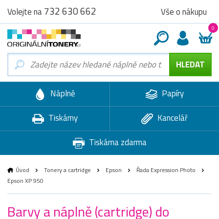
732 630 662
Vše o nákupu
Volejte na
0
Náplně
Papíry
Tiskárny
Kancelář
Tiskárna zdarma
Úvod
Tonery a cartridge
Epson
Řada Expression Photo
Epson XP 950
Barvy a náplně (cartridge) do