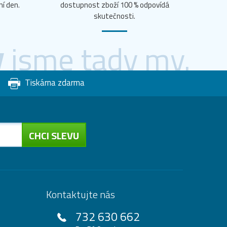
ní den.
dostupnost zboží 100 % odpovídá
skutečnosti.
y
jsme tady my.
Tiskárna zdarma
CHCI SLEVU
Kontaktujte nás
732 630 662