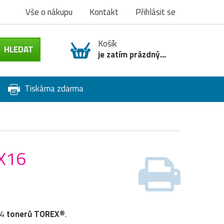
Vše o nákupu
Kontakt
Přihlásit se
Košík
je zatím prázdný...
Tiskárna zdarma
CX16
 4
tonerů TOREX®
.