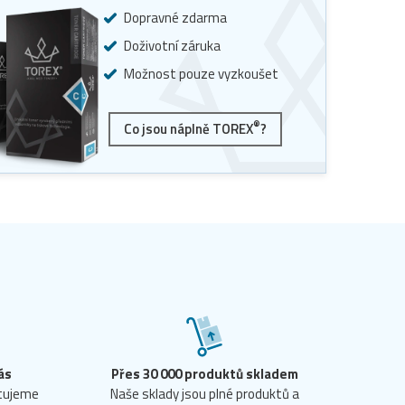
Dopravné zdarma
Doživotní záruka
Možnost pouze vyzkoušet
®
Co jsou náplně TOREX
?
ás
Přes 30 000 produktů skladem
ntujeme
Naše sklady jsou plné produktů a