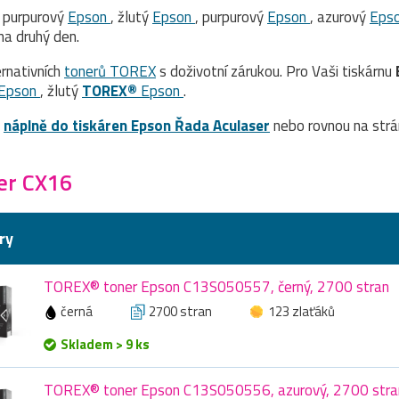
, purpurový
Epson
, žlutý
Epson
, purpurový
Epson
, azurový
Eps
a druhý den.
rnativních
tonerů TOREX
s doživotní zárukou. Pro Vaši tiskárnu
Epson
, žlutý
TOREX®
Epson
.
a
náplně do tiskáren Epson Řada Aculaser
nebo rovnou na str
er CX16
ry
TOREX® toner Epson C13S050557, černý, 2700 stran
černá
2700 stran
123 zlaťáků
Skladem > 9 ks
TOREX® toner Epson C13S050556, azurový, 2700 stra