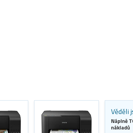
Věděli 
Náplně 
nákladů