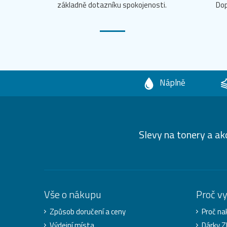
základně dotazníku spokojenosti.
Dop
Náplně
Slevy na tonery a ak
Vše o nákupu
Proč v
Způsob doručení a ceny
Proč na
Výdejní místa
Dárky 