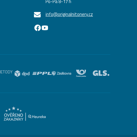
Po-Pá 8-17 h
info@originalnitonery.cz
METODY