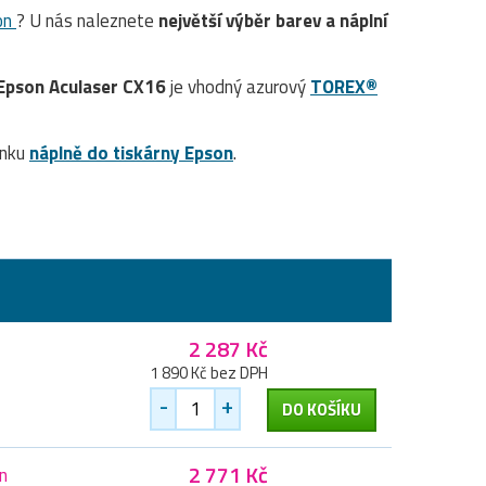
on
? U nás naleznete
největší výběr barev a náplní
Epson Aculaser CX16
je vhodný azurový
TOREX®
ánku
náplně do tiskárny Epson
.
2 287 Kč
1 890 Kč bez DPH
-
+
DO KOŠÍKU
2 771 Kč
n