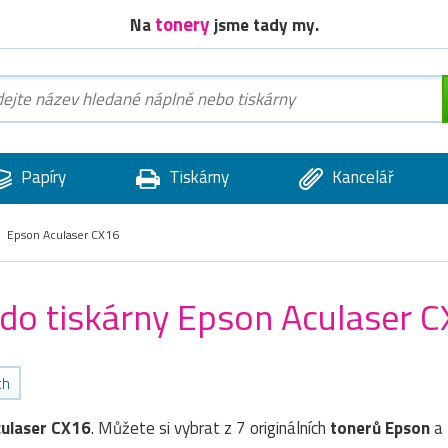
tonery
Na
jsme tady my.
Papíry
Tiskárny
Kancelář
Epson Aculaser CX16
 do tiskárny Epson Aculaser 
ch
culaser CX16
. Můžete si vybrat z 7 originálních
tonerů
Epson
a