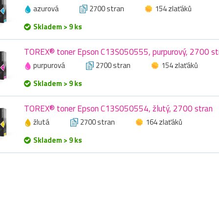
azurová
2700 stran
154 zlaťáků
Skladem > 9 ks
TOREX® toner Epson C13S050555, purpurový, 2700 st
purpurová
2700 stran
154 zlaťáků
Skladem > 9 ks
TOREX® toner Epson C13S050554, žlutý, 2700 stran
žlutá
2700 stran
164 zlaťáků
Skladem > 9 ks