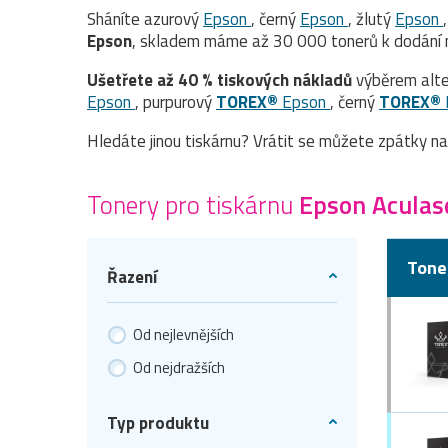
Sháníte azurový
Epson
, černý
Epson
, žlutý
Epson
Epson
, skladem máme až 30 000 tonerů k dodání n
Ušetřete až 40 % tiskových nákladů
výběrem alte
Epson
, purpurový
TOREX®
Epson
, černý
TOREX®
Hledáte jinou tiskárnu? Vrátit se můžete zpátky n
Tonery pro tiskárnu
Epson Aculas
Tone
Řazení
Od nejlevnějších
Od nejdražších
Typ produktu