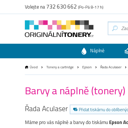
732 630 662
Volejte na
(Po-Pá 8-17 h)
Náplně
Úvod
Tonery a cartridge
Epson
Řada Aculaser
Barvy a náplně (tonery)
Řada Aculaser
Přidat tiskárnu do oblíbený
Máme pro vás náplně a barvy do tiskárnu
Epson A