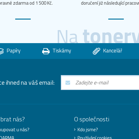
ravné zdarma od 1 500 Kč.
doručení již následující pracov
toner
Na
Papíry
Tiskárny
Kancelář
ce ihned na váš email:
ybrat nás?
O společnosti
kupovat u nás?
Kdo jsme?
ZDARMA
Používání cookies