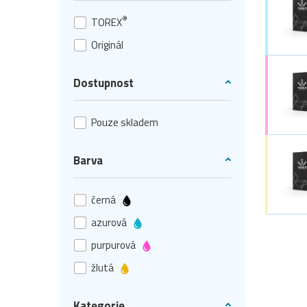
®
TOREX
Originál
Dostupnost
Pouze skladem
Barva
černá
azurová
purpurová
žlutá
Kategorie