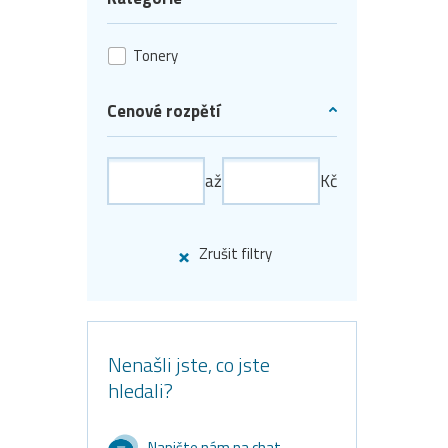
Tonery
Cenové rozpětí
až
Kč
Zrušit filtry
Nenašli jste, co jste
hledali?
Napište nám na chat