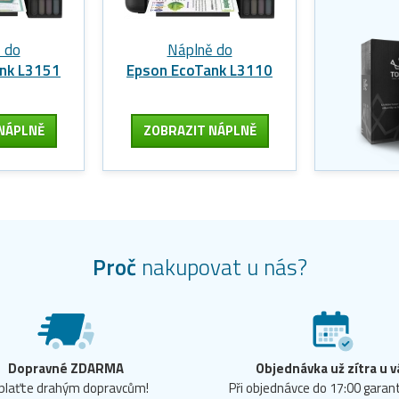
 do
Náplně do
nk L3151
Epson EcoTank L3110
NÁPLNĚ
ZOBRAZIT
NÁPLNĚ
Proč
nakupovat u nás?
Dopravné ZDARMA
Objednávka už zítra u v
plaťte drahým dopravcům!
Při objednávce do 17:00 gara