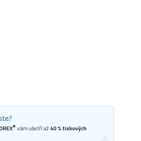
jste?
®
TOREX
vám ušetří až
40
% tiskových