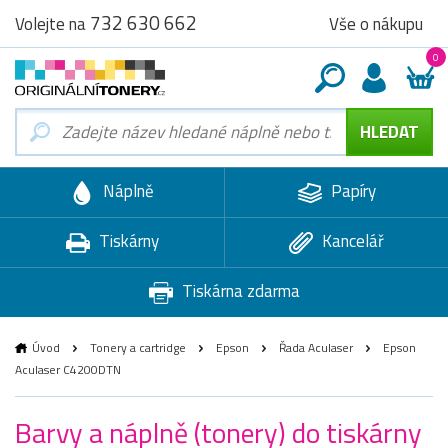
732 630 662
Vše o nákupu
Volejte na
0
Náplně
Papíry
Tiskárny
Kancelář
Tiskárna zdarma
Úvod
Tonery a cartridge
Epson
Řada Aculaser
Epson
Aculaser C4200DTN
Barvy a náplně (tonery) do tiskárny