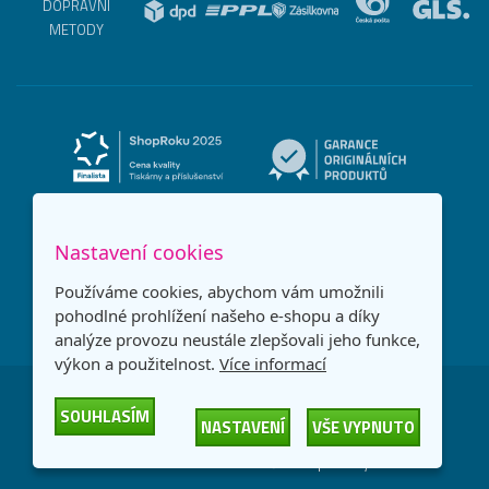
DOPRAVNÍ
METODY
Nastavení cookies
Používáme cookies, abychom vám umožnili
pohodlné prohlížení našeho e-shopu a díky
analýze provozu neustále zlepšovali jeho funkce,
výkon a použitelnost.
Více informací
Česká republika
Slovensko
SOUHLASÍM
NASTAVENÍ
VŠE VYPNUTO
© 2026
Printonia s.r.o.
Všechna práva vyhrazena
-
-