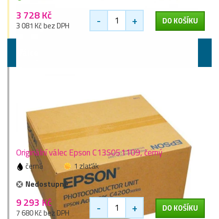
3 728 Kč
-
+
DO KOŠÍKU
3 081 Kč bez DPH
Válce
Originální válec Epson C13S051109, černý
černá
1 zlaťák
Nedostupné
9 293 Kč
-
+
DO KOŠÍKU
7 680 Kč bez DPH