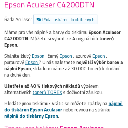
Epson Aculaser C4200DTN
Řada Aculaser
Přidat tiskárnu do oblíbených
Máme pro vás náplně a barvy do tiskárnu
Epson Aculaser
C4200DTN
. Můžete si vybrat ze 4 originálních
tonerů
Epson
.
Sháníte žlutý
Epson
, černý
Epson
, azurový
Epson
,
purpurový
Epson
? U nás naleznete
největší výběr barev a
náplní Epson
, skladem máme až 30 000 tonerů k dodání
na druhý den.
Ušetřete až 40 % tiskových nákladů
výběrem
alternativních
tonerů TOREX
s doživotní zárukou.
Hledáte jinou tiskárnu? Vrátit se můžete zpátky na
náplně
do tiskáren Epson Aculaser
nebo rovnou na stránku
náplně do tiskárny Epson
.