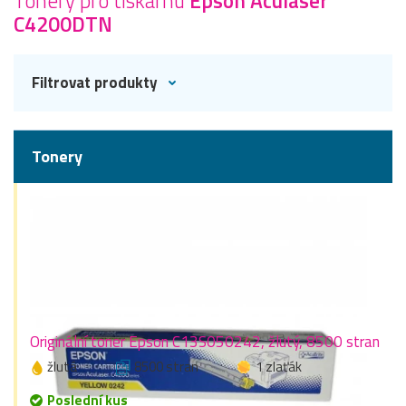
Tonery pro tiskárnu
Epson Aculaser
C4200DTN
Filtrovat produkty
Tonery
Originální toner Epson C13S050242, žlutý, 8500 stran
žlutá
8500 stran
1 zlaťák
Poslední kus