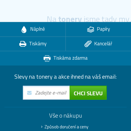
Na
tonery
jsme tady my.
Náplně
Papíry
Tiskárny
Kancelář
Tiskárna zdarma
Slevy na tonery a akce ihned na váš email:
CHCI SLEVU
Vše o nákupu
Způsob doručení a ceny