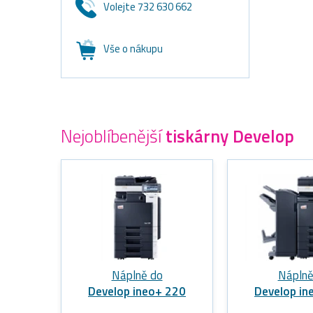
Volejte 732 630 662
Vše o nákupu
Nejoblíbenější
tiskárny Develop
Náplně do
Náplně
Develop ineo+ 220
Develop in