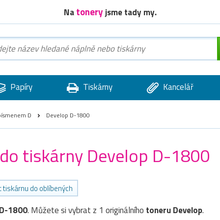
tonery
Na
jsme tady my.
Papíry
Tiskárny
Kancelář
í písmenem D
Develop D-1800
) do tiskárny Develop D-1800
t tiskárnu do oblíbených
 D-1800
. Můžete si vybrat z 1 originálního
toneru
Develop
.