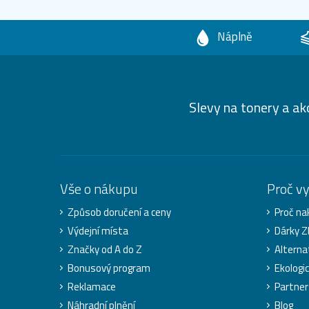
Náplně
Slevy na tonery a ak
Vše o nákupu
Proč v
Způsob doručení a ceny
Proč na
Výdejní místa
Dárky 
Značky od A do Z
Alterna
Bonusový program
Ekologi
Reklamace
Partner
Náhradní plnění
Blog