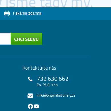
y
jsme tady my.
Tiskárna zdarma
CHCI SLEVU
Kontaktujte nás
732 630 662
Po-Pá 8-17 h
info@originalnitonery.cz