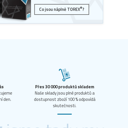
®
Co jsou náplně TOREX
?
ás
Přes 30 000 produktů skladem
ntujeme
Naše sklady jsou plné produktů a
ní den.
dostupnost zboží 100 % odpovídá
skutečnosti.