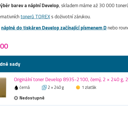
výběr barev a náplní Develop
, skladem máme až 30 000 tonerů 
rnativních
tonerů TOREX
s doživotní zárukou.
a
náplně do tiskáren Develop začínající písmenem D
nebo rovn
800
dné sady
Originální toner Develop 8935-2100, černý, 2 × 240 g, 
černá
2 × 240 g
1 zlaťák
Nedostupné