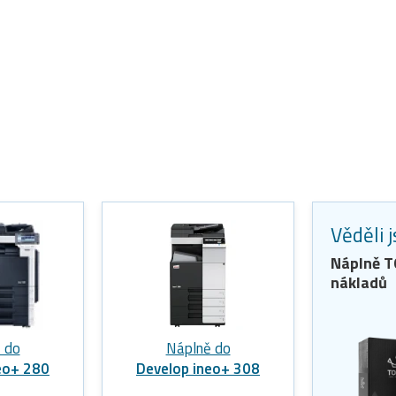
Věděli 
Náplně 
nákladů
 do
Náplně do
eo+ 280
Develop ineo+ 308