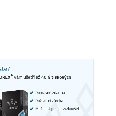
jste?
®
TOREX
vám ušetří až
40
% tiskových
Dopravné zdarma
Doživotní záruka
Možnost pouze vyzkoušet