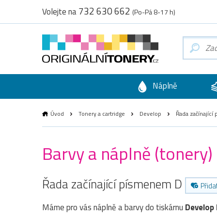
732 630 662
Volejte na
(Po-Pá 8-17 h)
Náplně
Úvod
Tonery a cartridge
Develop
Řada začínajíc
Barvy a náplně (tonery
Řada začínající písmenem D
Přida
Máme pro vás náplně a barvy do tiskárnu
Develop