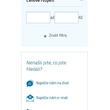
Cenové rozpětí
až
Kč
Zrušit filtry
Nenašli jste, co jste
hledali?
Napište nám na chat
Napište nám e-mail