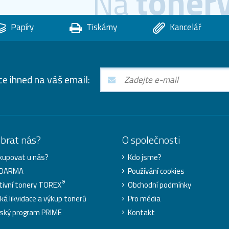
toner
Na
Papíry
Tiskárny
Kancelář
ce ihned na váš email:
ybrat nás?
O společnosti
kupovat u nás?
Kdo jsme?
ZDARMA
Používání cookies
®
tivní tonery TOREX
Obchodní podmínky
cká likvidace a výkup tonerů
Pro média
ský program PRIME
Kontakt