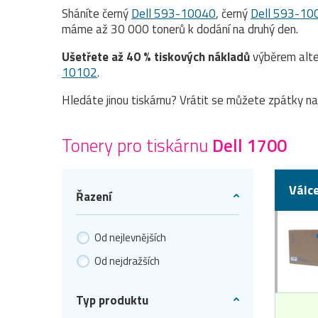
Sháníte černý
Dell 593-10040
, černý
Dell 593-10
máme až 30 000 tonerů k dodání na druhý den.
Ušetřete až 40 % tiskových nákladů
výběrem alte
10102
.
Hledáte jinou tiskárnu? Vrátit se můžete zpátky n
Tonery pro tiskárnu
Dell 1700
Válc
Řazení
Od nejlevnějších
Od nejdražších
Typ produktu