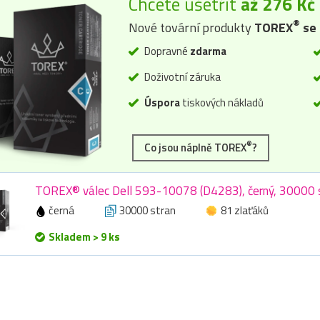
Chcete ušetřit
až 276 Kč
®
Nové tovární produkty
TOREX
se 
Dopravné
zdarma
Doživotní záruka
Úspora
tiskových nákladů
®
Co jsou náplně TOREX
?
TOREX® válec Dell 593-10078 (D4283), černý, 30000 
černá
30000 stran
81 zlaťáků
Skladem > 9 ks