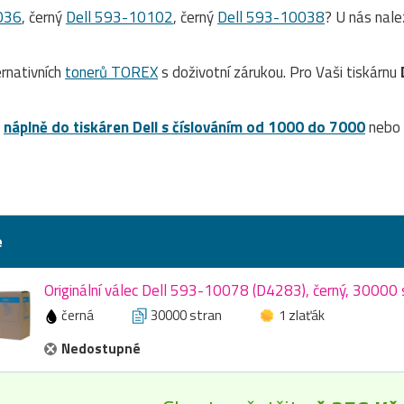
036
, černý
Dell 593-10102
, černý
Dell 593-10038
? U nás nal
rnativních
tonerů TOREX
s doživotní zárukou. Pro Vaši tiskárnu
a
náplně do tiskáren Dell s číslováním od 1000 do 7000
nebo 
e
Originální válec Dell 593-10078 (D4283), černý, 30000 
černá
30000 stran
1 zlaťák
Nedostupné