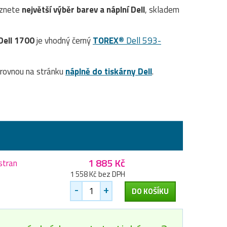
eznete
největší výběr barev a náplní Dell
, skladem
Dell 1700
je vhodný černý
TOREX®
Dell 593-
rovnou na stránku
náplně do tiskárny Dell
.
1 885 Kč
stran
1 558 Kč bez DPH
-
+
DO KOŠÍKU