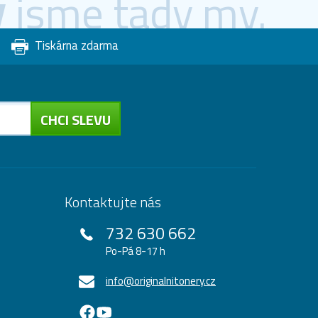
y
jsme tady my.
Tiskárna zdarma
CHCI SLEVU
Kontaktujte nás
732 630 662
Po-Pá 8-17 h
info@originalnitonery.cz