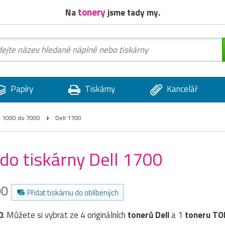
tonery
Na
jsme tady my.
Papíry
Tiskárny
Kancelář
d 1000 do 7000
Dell 1700
 do tiskárny Dell 1700
00
Přidat tiskárnu do oblíbených
0
. Můžete si vybrat ze 4 originálních
tonerů
Dell
a 1
toneru T