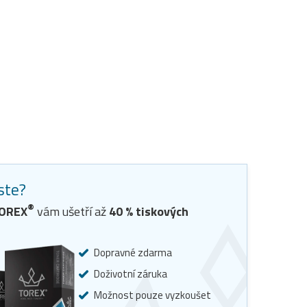
jste?
®
TOREX
vám ušetří až
40
% tiskových
Dopravné zdarma
Doživotní záruka
Možnost pouze vyzkoušet