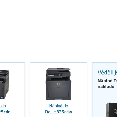
Věděli 
Náplně 
nákladů
 do
Náplně do
25cdn
Dell H825cdw