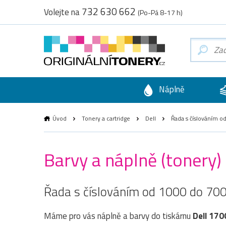
732 630 662
Volejte na
(Po-Pá 8-17 h)
Náplně
Úvod
Tonery a cartridge
Dell
Řada s číslováním o
Barvy a náplně (tonery)
Řada s číslováním od 1000 do 70
Máme pro vás náplně a barvy do tiskárnu
Dell 170