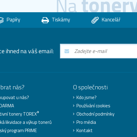
toner
Na
Papíry
Tiskárny
Kancelář
ce ihned na váš email:
ybrat nás?
O společnosti
kupovat u nás?
Kdo jsme?
ZDARMA
Používání cookies
®
tivní tonery TOREX
Obchodní podmínky
cká likvidace a výkup tonerů
Pro média
ský program PRIME
Kontakt