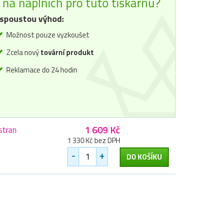
na náplních pro tuto tiskárnu?
spoustou výhod:
Možnost pouze vyzkoušet
Zcela nový
tovární produkt
Reklamace do 24 hodin
1 609 Kč
stran
1 330 Kč bez DPH
-
+
DO KOŠÍKU