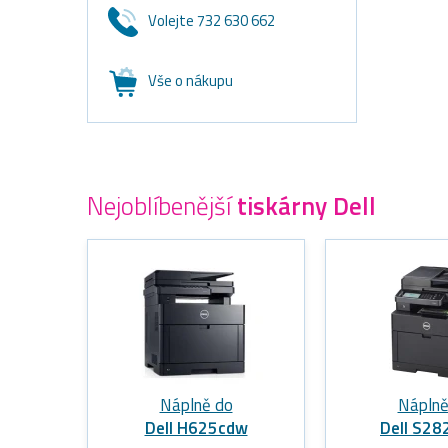
Volejte 732 630 662
Vše o nákupu
Nejoblíbenější
tiskárny Dell
Náplně do
Náplně
Dell H625cdw
Dell S28