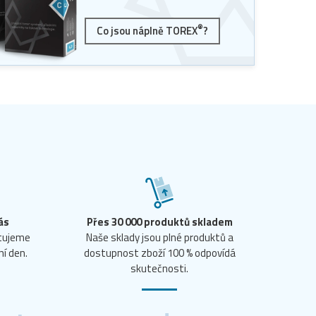
®
Co jsou náplně TOREX
?
ás
Přes 30 000 produktů skladem
ntujeme
Naše sklady jsou plné produktů a
ní den.
dostupnost zboží 100 % odpovídá
skutečnosti.