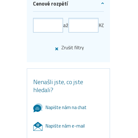
Cenové rozpětí
až
Kč
Zrušit filtry
Nenašli jste, co jste
hledali?
Napište nám na chat
Napište nám e-mail