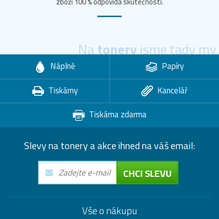
zboží 100 % odpovídá skutečnosti.
Na
tonery
jsme tady my.
Náplně
Papíry
Tiskárny
Kancelář
Tiskárna zdarma
Slevy na tonery a akce ihned na váš email:
CHCI SLEVU
Vše o nákupu