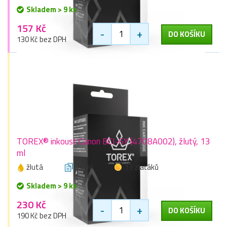
Skladem > 9 ks
157 Kč
-
+
DO KOŠÍKU
130 Kč bez DPH
TOREX® inkoust Canon BCI-6Y (4708A002), žlutý, 13
ml
žlutá
13 ml
13 zlaťáků
Skladem > 9 ks
230 Kč
-
+
DO KOŠÍKU
190 Kč bez DPH