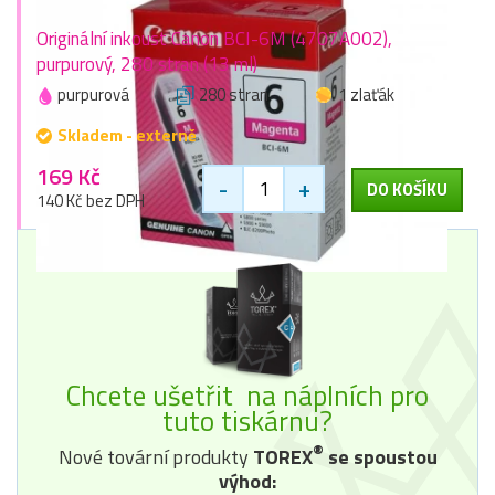
Originální inkoust Canon BCI-6M (4707A002),
purpurový, 280 stran (13 ml)
purpurová
280 stran
1 zlaťák
Skladem - externě
169 Kč
-
+
DO KOŠÍKU
140 Kč bez DPH
Chcete ušetřit na náplních pro
tuto tiskárnu?
®
Nové tovární produkty
TOREX
se spoustou
výhod: