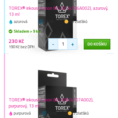
TOREX® inkoust Canon BCI-6C (4706A002), azurový,
13 ml
azurová
13 ml
13 zlaťáků
Skladem > 9 ks
230 Kč
-
+
DO KOŠÍKU
190 Kč bez DPH
TOREX® inkoust Canon BCI-6M (4707A002),
purpurový, 13 ml
purpurová
13 ml
5 zlaťáků