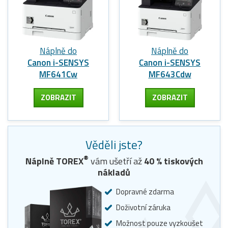
Náplně do
Náplně do
Canon i-SENSYS
Canon i-SENSYS
MF641Cw
MF643Cdw
ZOBRAZIT
ZOBRAZIT
Věděli jste?
®
Náplně TOREX
vám ušetří až
40
% tiskových
nákladů
Dopravné zdarma
Doživotní záruka
Možnost pouze vyzkoušet