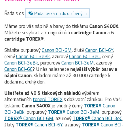
Řada s ds
Přidat tiskárnu do oblíbených
Máme pro vás náplně a barvy do tiskárnu
Canon S400X
.
Můžete si vybrat z 7 originálních
cartridge
Canon
a 6
cartridge TOREX®
.
Sháníte purpurový
Canon BCI-6M
, žlutý
Canon BCI-6Y
,
černý
Canon BCI-3eBk
, azurový
Canon BCI-3eC
, černý
Canon BCI-3eBk
, purpurový
Canon BCI-3eM
, azurový
Canon BCI-6C
? U nás naleznete
největší výběr barev a
náplní Canon
, skladem máme až 30 000 cartridge k
dodání na druhý den.
Ušetřete až 40 % tiskových nákladů
výběrem
alternativních
tonerů TOREX
s doživotní zárukou. Pro Vaši
tiskárnu
Canon S400X
je vhodný černý
TOREX®
Canon
BCI-3eBk
, purpurový
TOREX®
Canon BCI-3eM
, purpurový
TOREX®
Canon BCI-6M
, azurový
TOREX®
Canon BCI-3eC
,
žlutý
TOREX®
Canon BCI-6Y
, azurový
TOREX®
Canon BCI-