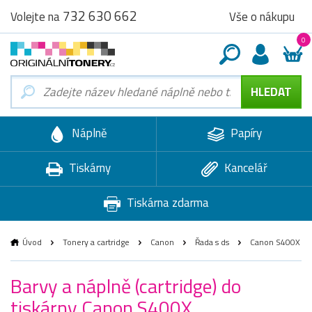
732 630 662
Vše o nákupu
Volejte na
0
Náplně
Papíry
Tiskárny
Kancelář
Tiskárna zdarma
Úvod
Tonery a cartridge
Canon
Řada s ds
Canon S400X
Barvy a náplně (cartridge) do
tiskárny Canon S400X